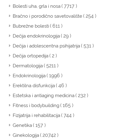
( 7717 )
Bolesti uha, grla i nosa
( 254 )
Bračno i porodično savetovalište
( 611 )
Bubrežne bolesti
( 29 )
Dečija endokrinologija
( 531 )
Dečija i adolescentna psihijatrija
( 2 )
Dečija ortopedija
( 5211 )
Dermatologija
( 1996 )
Endokrinologija
( 46 )
Erektilna disfunkcija
( 232 )
Estetska i antiaging medicina
( 165 )
Fitness i bodybuilding
( 744 )
Fizijatrija i rehabilitacija
( 157 )
Genetika
( 20742 )
Ginekologija