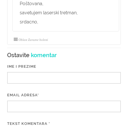
Poštovana,
savetujem laserski tretman,
srdacno,
Oblast Zarazne bolesti
Ostavite
komentar
IME I PREZIME
EMAIL ADRESA*
TEKST KOMENTARA *