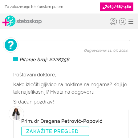
Za zakazivanje telefonskim putem
063/687-460
Odgovoreno: 11. 07. 2024.
Pitanje broj: #228756
Poštovani doktore,
Kako izlečiti gljivice na noktima na nogama? Koji je
lek najefikasniji? Hvala na odgovoru.
Srdačan pozdrav!
Prim. dr Dragana Petrović-Popović
ZAKAŽITE PREGLED