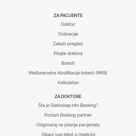
ZA PACIJENTE
Doktori
Ordinacije
Zakaži pregled
Pitajte doktora
Bolesti
Međunarodna klasifikacija bolesti (MKB)
Kalkulatori
ZA DOKTORE
Šta je Stetoskop.info Booking?
Postani Booking partner
Odgovaraj na pitanja pacijenata
Objavi svoj tekst o medicini