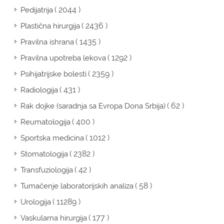
( 2044 )
Pedijatrija
( 2436 )
Plastična hirurgija
( 1435 )
Pravilna ishrana
( 1292 )
Pravilna upotreba lekova
( 2359 )
Psihijatrijske bolesti
( 431 )
Radiologija
( 62 )
Rak dojke (saradnja sa Evropa Dona Srbija)
( 400 )
Reumatologija
( 1012 )
Sportska medicina
( 2382 )
Stomatologija
( 42 )
Transfuziologija
( 58 )
Tumačenje laboratorijskih analiza
( 11289 )
Urologija
( 177 )
Vaskularna hirurgija