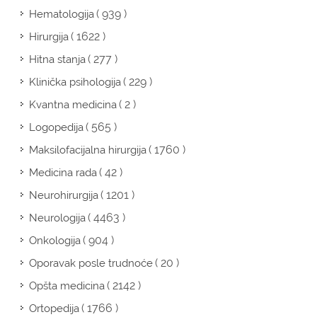
( 939 )
Hematologija
( 1622 )
Hirurgija
( 277 )
Hitna stanja
( 229 )
Klinička psihologija
( 2 )
Kvantna medicina
( 565 )
Logopedija
( 1760 )
Maksilofacijalna hirurgija
( 42 )
Medicina rada
( 1201 )
Neurohirurgija
( 4463 )
Neurologija
( 904 )
Onkologija
( 20 )
Oporavak posle trudnoće
( 2142 )
Opšta medicina
( 1766 )
Ortopedija