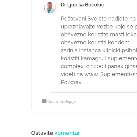
Dr Ljubiša Bocokić
Poštovani,
Sve sto nadjete na 
upraznjavajte vezbe koje se p
obavezno koristite masti lok
obavezno koristiti kondom.
zadnja instanca klinicki psiho
koristiti kamagru i suplemen
complex, c 1000 i panax gins
videti na www. Suplementi-s
Pozdrav
Oblast Urologija
Ostavite
komentar