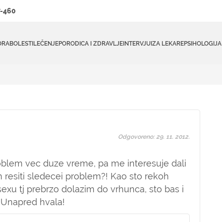
-460
ORA
BOLESTI
LEČENJE
PORODICA I ZDRAVLJE
INTERVJUI
ZA LEKARE
PSIHOLOGIJA
Odgovoreno: 29. 11. 2012.
oblem vec duze vreme, pa me interesuje dali
 resiti sledecei problem?! Kao sto rekoh
u tj prebrzo dolazim do vrhunca, sto bas i
? Unapred hvala!