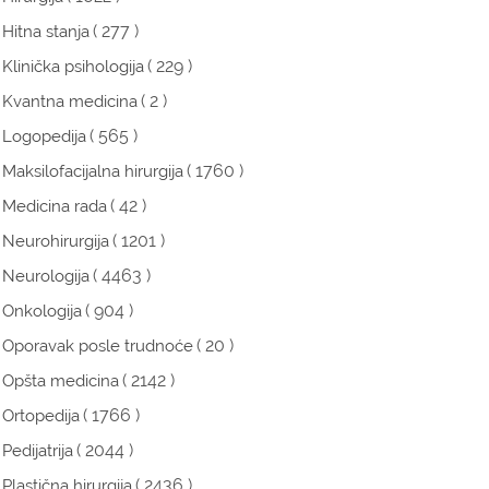
( 277 )
Hitna stanja
( 229 )
Klinička psihologija
( 2 )
Kvantna medicina
( 565 )
Logopedija
( 1760 )
Maksilofacijalna hirurgija
( 42 )
Medicina rada
( 1201 )
Neurohirurgija
( 4463 )
Neurologija
( 904 )
Onkologija
( 20 )
Oporavak posle trudnoće
( 2142 )
Opšta medicina
( 1766 )
Ortopedija
( 2044 )
Pedijatrija
( 2436 )
Plastična hirurgija