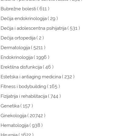
( 611 )
Bubrežne bolesti
( 29 )
Dečija endokrinologija
( 531 )
Dečija i adolescentna psihijatrija
( 2 )
Dečija ortopedija
( 5211 )
Dermatologija
( 1996 )
Endokrinologija
( 46 )
Erektilna disfunkcija
( 232 )
Estetska i antiaging medicina
( 165 )
Fitness i bodybuilding
( 744 )
Fizijatrija i rehabilitacija
( 157 )
Genetika
( 20742 )
Ginekologija
( 938 )
Hematologija
( 1622 )
Hirurgija