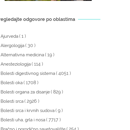
regledajte odgovore po oblastima
( 1 )
Ajurveda
( 30 )
Alergologija
( 19 )
Alternativna medicina
( 114 )
Anesteziologija
( 4051 )
Bolesti digestivnog sistema
( 1708 )
Bolesti oka
( 829 )
Bolesti organa za disanje
( 2926 )
Bolesti srca
( 9 )
Bolesti srca i krvnih sudova
( 7717 )
Bolesti uha, grla i nosa
( 254 )
Bračno i porodično savetovalište