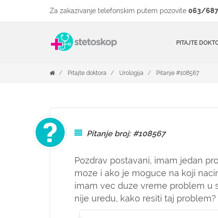
Za zakazivanje telefonskim putem pozovite
063/687
PITAJTE DOKT
Pitajte doktora
Urologija
Pitanje #108567
Pitanje broj: #108567
Pozdrav postavani, imam jedan pr
moze i ako je moguce na koji nacin
imam vec duze vreme problem u sex
nije uredu, kako resiti taj problem