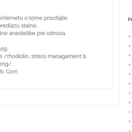
internetu o tome procitajte.
P
redlazu stalno.
alne anestetike pre odnosa.
log.
te /rhodiolin, stress managament b
eng/.
rb. Com