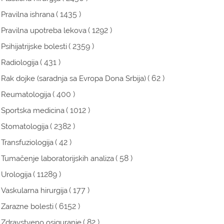
( 1435 )
Pravilna ishrana
( 1292 )
Pravilna upotreba lekova
( 2359 )
Psihijatrijske bolesti
( 431 )
Radiologija
( 62 )
Rak dojke (saradnja sa Evropa Dona Srbija)
( 400 )
Reumatologija
( 1012 )
Sportska medicina
( 2382 )
Stomatologija
( 42 )
Transfuziologija
( 58 )
Tumačenje laboratorijskih analiza
( 11289 )
Urologija
( 177 )
Vaskularna hirurgija
( 6152 )
Zarazne bolesti
( 82 )
Zdravstveno osiguranje