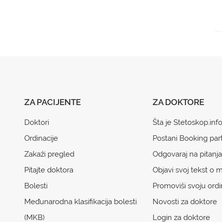
ZA PACIJENTE
ZA DOKTORE
Doktori
Šta je Stetoskop.inf
Ordinacije
Postani Booking par
Zakaži pregled
Odgovaraj na pitanja
Pitajte doktora
Objavi svoj tekst o m
Bolesti
Promoviši svoju ordi
Međunarodna klasifikacija bolesti
Novosti za doktore
(MKB)
Login za doktore