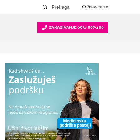
Prijavite se
ZAKAZIVANJE
063/687-460