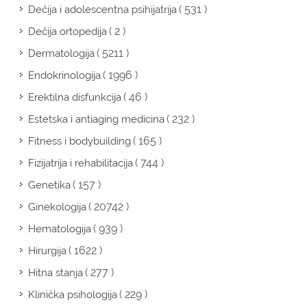
( 531 )
Dečija i adolescentna psihijatrija
( 2 )
Dečija ortopedija
( 5211 )
Dermatologija
( 1996 )
Endokrinologija
( 46 )
Erektilna disfunkcija
( 232 )
Estetska i antiaging medicina
( 165 )
Fitness i bodybuilding
( 744 )
Fizijatrija i rehabilitacija
( 157 )
Genetika
( 20742 )
Ginekologija
( 939 )
Hematologija
( 1622 )
Hirurgija
( 277 )
Hitna stanja
( 229 )
Klinička psihologija