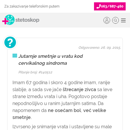
Za zakazivanje telefonskim putem
063/687-460
Odgovoreno: 26. 09. 2015.
Jutarnje smetnje u vratu kod
cervikalnog sindroma
Pitanje broj: #140512
Imam 67 godina i skoro 4 godine imam, ranije
slabije, a sada sve jače
štrecanje zivca
sa leve
strane između vrata i uha. Pogotovo postaje
nepodnošljivo u ranim jutarnjim satima. Da
napomenem da
ne osećam bol
,
već velike
smetnje
.
Izvrseno je snimanje vrata i ustavljene su male