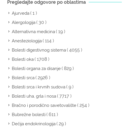
Pregledajte odgovore po oblastima
( 1 )
Ajurveda
( 30 )
Alergologija
( 19 )
Alternativna medicina
( 114 )
Anesteziologija
( 4055 )
Bolesti digestivnog sistema
( 1708 )
Bolesti oka
( 829 )
Bolesti organa za disanje
( 2926 )
Bolesti srca
( 9 )
Bolesti srca i krvnih sudova
( 7717 )
Bolesti uha, grla i nosa
( 254 )
Bračno i porodično savetovalište
( 611 )
Bubrežne bolesti
( 29 )
Dečija endokrinologija