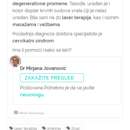
degenerativne promene
. Takođe, urađen je i
kolor dopler krvnih sudova vrata,čiji je nalaz
uredan. Bila sam na 20
laser terapija
, kao i raznim
masažama
i
vežbama
.
Poslednja diagnoza doktora specijaliste je
cervikalni sindrom
.
Ima li pomoći i kako se leči?
Dr Mirjana Jovanović
ZAKAŽITE PREGLED
Poštovana,
Potrebno je da se javite
neurologu
.
Oblast Neurologija
laser terapija
smetnje
živac