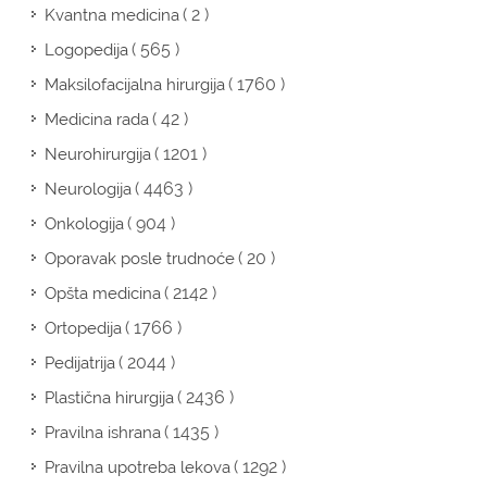
( 2 )
Kvantna medicina
( 565 )
Logopedija
( 1760 )
Maksilofacijalna hirurgija
( 42 )
Medicina rada
( 1201 )
Neurohirurgija
( 4463 )
Neurologija
( 904 )
Onkologija
( 20 )
Oporavak posle trudnoće
( 2142 )
Opšta medicina
( 1766 )
Ortopedija
( 2044 )
Pedijatrija
( 2436 )
Plastična hirurgija
( 1435 )
Pravilna ishrana
( 1292 )
Pravilna upotreba lekova