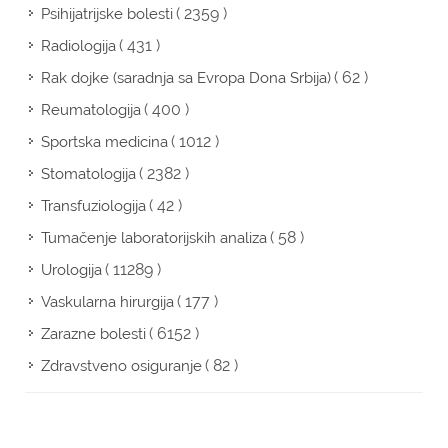
( 2359 )
Psihijatrijske bolesti
( 431 )
Radiologija
( 62 )
Rak dojke (saradnja sa Evropa Dona Srbija)
( 400 )
Reumatologija
( 1012 )
Sportska medicina
( 2382 )
Stomatologija
( 42 )
Transfuziologija
( 58 )
Tumačenje laboratorijskih analiza
( 11289 )
Urologija
( 177 )
Vaskularna hirurgija
( 6152 )
Zarazne bolesti
( 82 )
Zdravstveno osiguranje