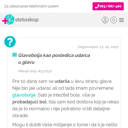
Za zakazivanje telefonskim putem
063/687-460
Odgovoreno: 13. 05. 2015.
Glavobolja kao posledica udarca
u glavu
Pitanje broj: #137030
Pre 10 dana sam se
udarila
u levu stranu glave.
Nije bio jak udarac ali od tada imam povremene
glavobolje
. Slab je intezitet bola, više je
probadajući bol
. Išla sam kod doktora koji je rekao
da je to normalno i nije potrebno vršiti detaljne
obrade.
Mogu li dobiti Vaše mišljenje o tome i da li je nešto