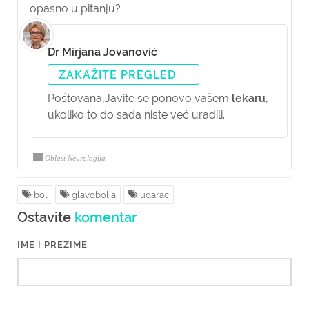
opasno u pitanju?
Dr Mirjana Jovanović
ZAKAŽITE PREGLED
Poštovana,
Javite se ponovo vašem
lekaru
,
ukoliko to do sada niste već uradili.
Oblast Neurologija
bol
glavobolja
udarac
Ostavite
komentar
IME I PREZIME