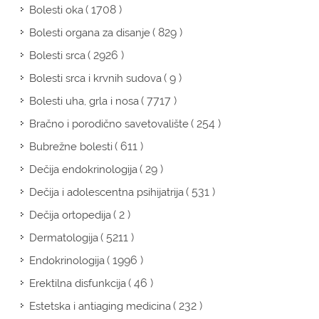
( 1708 )
Bolesti oka
( 829 )
Bolesti organa za disanje
( 2926 )
Bolesti srca
( 9 )
Bolesti srca i krvnih sudova
( 7717 )
Bolesti uha, grla i nosa
( 254 )
Bračno i porodično savetovalište
( 611 )
Bubrežne bolesti
( 29 )
Dečija endokrinologija
( 531 )
Dečija i adolescentna psihijatrija
( 2 )
Dečija ortopedija
( 5211 )
Dermatologija
( 1996 )
Endokrinologija
( 46 )
Erektilna disfunkcija
( 232 )
Estetska i antiaging medicina