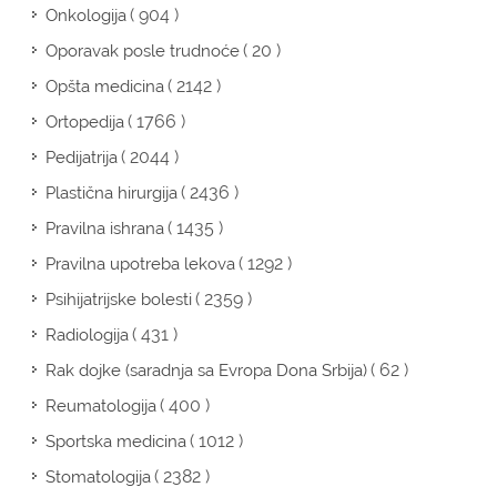
( 904 )
Onkologija
( 20 )
Oporavak posle trudnoće
( 2142 )
Opšta medicina
( 1766 )
Ortopedija
( 2044 )
Pedijatrija
( 2436 )
Plastična hirurgija
( 1435 )
Pravilna ishrana
( 1292 )
Pravilna upotreba lekova
( 2359 )
Psihijatrijske bolesti
( 431 )
Radiologija
( 62 )
Rak dojke (saradnja sa Evropa Dona Srbija)
( 400 )
Reumatologija
( 1012 )
Sportska medicina
( 2382 )
Stomatologija