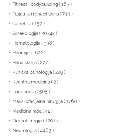
( 165 )
Fitness i bodybuilding
( 744 )
Fizijatrija i rehabilitacija
( 157 )
Genetika
( 20742 )
Ginekologija
( 938 )
Hematologija
( 1622 )
Hirurgija
( 277 )
Hitna stanja
( 229 )
Klinička psihologija
( 2 )
Kvantna medicina
( 565 )
Logopedija
( 1760 )
Maksilofacijalna hirurgija
( 42 )
Medicina rada
( 1201 )
Neurohirurgija
( 4463 )
Neurologija