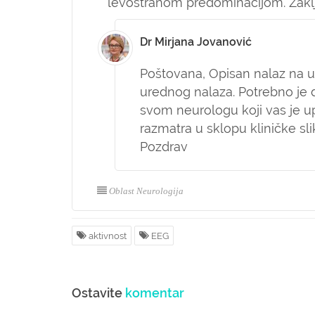
levostranom predominacijom. Zakl
Dr Mirjana Jovanović
Poštovana,
Opisan nalaz na 
urednog nalaza. Potrebno je 
svom neurologu koji vas je u
razmatra u sklopu kliničke sli
Pozdrav
Oblast Neurologija
aktivnost
EEG
Ostavite
komentar