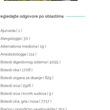
regledajte odgovore po oblastima
( 1 )
Ajurveda
( 30 )
Alergologija
( 19 )
Alternativna medicina
( 114 )
Anesteziologija
( 4055 )
Bolesti digestivnog sistema
( 1708 )
Bolesti oka
( 829 )
Bolesti organa za disanje
( 2926 )
Bolesti srca
( 9 )
Bolesti srca i krvnih sudova
( 7717 )
Bolesti uha, grla i nosa
( 254 )
Bračno i porodično savetovalište