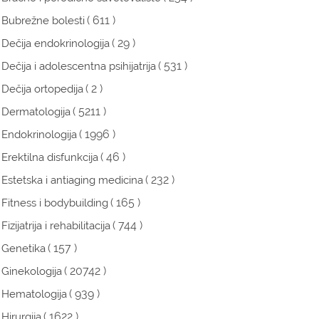
( 611 )
Bubrežne bolesti
( 29 )
Dečija endokrinologija
( 531 )
Dečija i adolescentna psihijatrija
( 2 )
Dečija ortopedija
( 5211 )
Dermatologija
( 1996 )
Endokrinologija
( 46 )
Erektilna disfunkcija
( 232 )
Estetska i antiaging medicina
( 165 )
Fitness i bodybuilding
( 744 )
Fizijatrija i rehabilitacija
( 157 )
Genetika
( 20742 )
Ginekologija
( 939 )
Hematologija
( 1622 )
Hirurgija