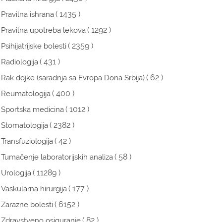
( 1435 )
Pravilna ishrana
( 1292 )
Pravilna upotreba lekova
( 2359 )
Psihijatrijske bolesti
( 431 )
Radiologija
( 62 )
Rak dojke (saradnja sa Evropa Dona Srbija)
( 400 )
Reumatologija
( 1012 )
Sportska medicina
( 2382 )
Stomatologija
( 42 )
Transfuziologija
( 58 )
Tumačenje laboratorijskih analiza
( 11289 )
Urologija
( 177 )
Vaskularna hirurgija
( 6152 )
Zarazne bolesti
( 82 )
Zdravstveno osiguranje