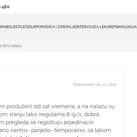
-460
ORA
BOLESTI
LEČENJE
PORODICA I ZDRAVLJE
INTERVJUI
ZA LEKARE
PSIHOLOGIJA
na EEG nalazu
Odgovoreno: 04. 12. 2015.
 mi produženi od sat vremena, a na nalazu su
om stanju lako iregularna 8-9/s, dobra
om pregleda se registruju pojedinacni
trano centro- parijeto- temporalno, sa lakom