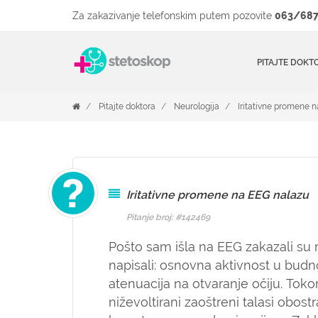
Za zakazivanje telefonskim putem pozovite
063/687
PITAJTE DOKT
Pitajte doktora
Neurologija
Iritativne promene 
Iritativne promene na EEG nalazu
Pitanje broj: #142469
Pošto sam išla na EEG zakazali su
napisali: osnovna aktivnost u budn
atenuacija na otvaranje očiju. Tok
niževoltirani zaoštreni talasi obos