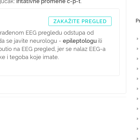
jučak:
iritativne promene c-p-t
.
P
ZAKAŽITE PREGLED
urađenom EEG pregledu odstupa od
da se javite neurologu -
epileptologu
ili
putio na EEG pregled, jer se nalaz EEG-a
ke i tegoba koje imate.