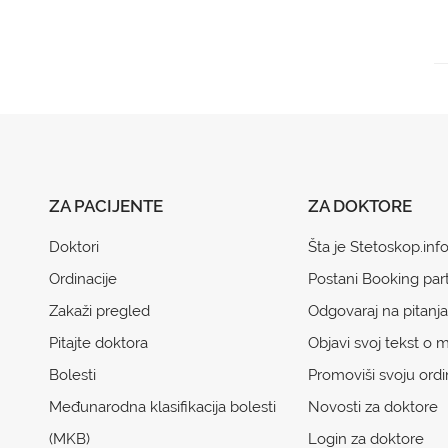
ZA PACIJENTE
ZA DOKTORE
Doktori
Šta je Stetoskop.inf
Ordinacije
Postani Booking par
Zakaži pregled
Odgovaraj na pitanja
Pitajte doktora
Objavi svoj tekst o m
Bolesti
Promoviši svoju ordi
Međunarodna klasifikacija bolesti
Novosti za doktore
(MKB)
Login za doktore