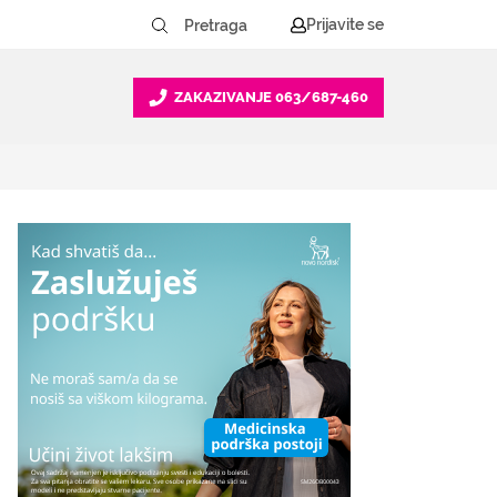
Prijavite se
ZAKAZIVANJE
063/687-460