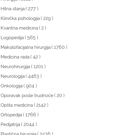
( 277 )
Hitna stanja
( 229 )
Klinička psihologija
( 2 )
Kvantna medicina
( 565 )
Logopedija
( 1760 )
Maksilofacijalna hirurgija
( 42 )
Medicina rada
( 1201 )
Neurohirurgija
( 4463 )
Neurologija
( 904 )
Onkologija
( 20 )
Oporavak posle trudnoće
( 2142 )
Opšta medicina
( 1766 )
Ortopedija
( 2044 )
Pedijatrija
( 2436 )
Plastična hirurgija