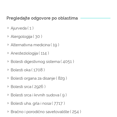
Pregledajte odgovore po oblastima
( 1 )
Ajurveda
( 30 )
Alergologija
( 19 )
Alternativna medicina
( 114 )
Anesteziologija
( 4051 )
Bolesti digestivnog sistema
( 1708 )
Bolesti oka
( 829 )
Bolesti organa za disanje
( 2926 )
Bolesti srca
( 9 )
Bolesti srca i krvnih sudova
( 7717 )
Bolesti uha, grla i nosa
( 254 )
Bračno i porodično savetovalište