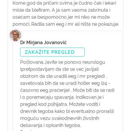
Kome god da pričam svima je čudno čak i lekari
misle da blefiram. A ja sam veoma zabrinuta i
osećam se bespomoćno jer mi niko ne može
pomoći. Radila sam eeg i mr ali ništa ne pokazuje.
Dr Mirjana Jovanović
ZAKAŽITE PREGLED
Poštovana,
Javite se ponovo neurologu
(pretpostavljam da ste se već javljali
obzirom da ste uradili eeg i mr pregled) ,
savetovala bih da se uradi holter eeg (24 -
časovno eeg praćenje) . Može biti da se radi
i o poremećaju spavanja. Indikovan je i
pregled kod psihijatra. Možete voditi i
dnevnik tegoba kako bi eventualno pronašli
moguću vezu svakodnevnih životnih
dešavanja i opisanih tegoba.