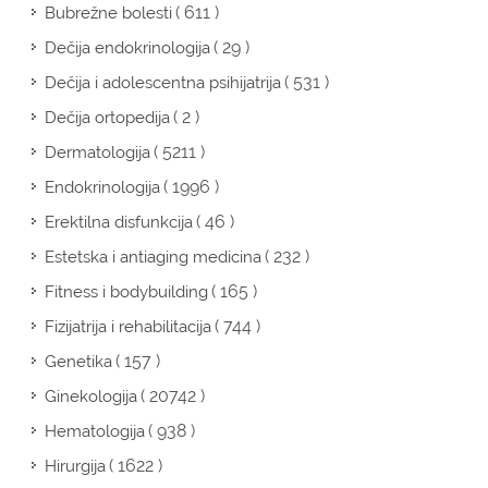
( 611 )
Bubrežne bolesti
( 29 )
Dečija endokrinologija
( 531 )
Dečija i adolescentna psihijatrija
( 2 )
Dečija ortopedija
( 5211 )
Dermatologija
( 1996 )
Endokrinologija
( 46 )
Erektilna disfunkcija
( 232 )
Estetska i antiaging medicina
( 165 )
Fitness i bodybuilding
( 744 )
Fizijatrija i rehabilitacija
( 157 )
Genetika
( 20742 )
Ginekologija
( 938 )
Hematologija
( 1622 )
Hirurgija