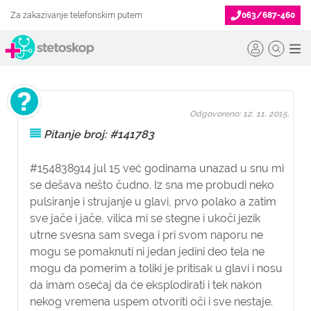
Za zakazivanje telefonskim putem
063/687-460
Odgovoreno: 12. 11. 2015.
Pitanje broj: #141783
#154838914 jul 15 već godinama unazad u snu mi
se dešava nešto čudno. Iz sna me probudi neko
pulsiranje i strujanje u glavi, prvo polako a zatim
sve jače i jače, vilica mi se stegne i ukoči jezik
utrne svesna sam svega i pri svom naporu ne
mogu se pomaknuti ni jedan jedini deo tela ne
mogu da pomerim a toliki je pritisak u glavi i nosu
da imam osećaj da će eksplodirati i tek nakon
nekog vremena uspem otvoriti oči i sve nestaje.