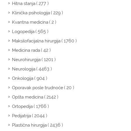
( 277 )
Hitna stanja
( 229 )
Klinička psihologija
( 2 )
Kvantna medicina
( 565 )
Logopedija
( 1760 )
Maksilofacijalna hirurgija
( 42 )
Medicina rada
( 1201 )
Neurohirurgija
( 4463 )
Neurologija
( 904 )
Onkologija
( 20 )
Oporavak posle trudnoće
( 2142 )
Opšta medicina
( 1766 )
Ortopedija
( 2044 )
Pedijatrija
( 2436 )
Plastična hirurgija