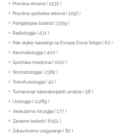
( 1435 )
Pravilna ishrana
( 1292 )
Pravilna upotreba lekova
( 2359 )
Psihijatrijske bolesti
( 431 )
Radiologija
( 62 )
Rak dojke (saradnja sa Evropa Dona Srbija)
( 400 )
Reumatologija
( 1012 )
Sportska medicina
( 2382 )
Stomatologija
( 42 )
Transfuziologija
( 58 )
Tumačenje laboratorijskih analiza
( 11289 )
Urologija
( 177 )
Vaskularna hirurgija
( 6152 )
Zarazne bolesti
( 82 )
Zdravstveno osiguranje