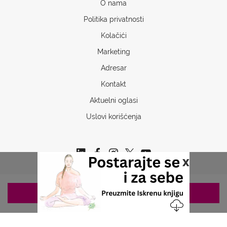
O nama
Politika privatnosti
Kolačići
Marketing
Adresar
Kontakt
Aktuelni oglasi
Uslovi korišćenja
x
ZAKAZIVANJE 063/687-460
Copyrights © 2026 Sva prava www.stetoskop.info