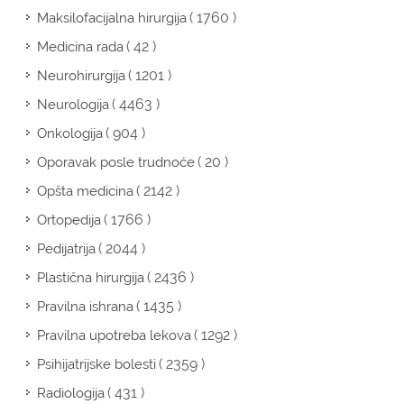
( 1760 )
Maksilofacijalna hirurgija
( 42 )
Medicina rada
( 1201 )
Neurohirurgija
( 4463 )
Neurologija
( 904 )
Onkologija
( 20 )
Oporavak posle trudnoće
( 2142 )
Opšta medicina
( 1766 )
Ortopedija
( 2044 )
Pedijatrija
( 2436 )
Plastična hirurgija
( 1435 )
Pravilna ishrana
( 1292 )
Pravilna upotreba lekova
( 2359 )
Psihijatrijske bolesti
( 431 )
Radiologija