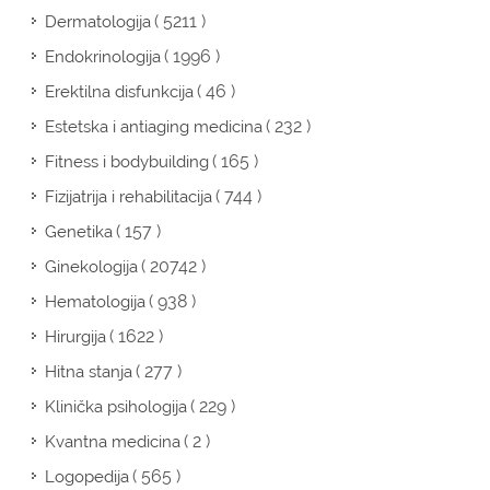
( 5211 )
Dermatologija
( 1996 )
Endokrinologija
( 46 )
Erektilna disfunkcija
( 232 )
Estetska i antiaging medicina
( 165 )
Fitness i bodybuilding
( 744 )
Fizijatrija i rehabilitacija
( 157 )
Genetika
( 20742 )
Ginekologija
( 938 )
Hematologija
( 1622 )
Hirurgija
( 277 )
Hitna stanja
( 229 )
Klinička psihologija
( 2 )
Kvantna medicina
( 565 )
Logopedija