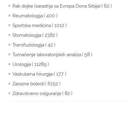
( 62 )
Rak dojke (saradnja sa Evropa Dona Srbija)
( 400 )
Reumatologija
( 1012 )
Sportska medicina
( 2382 )
Stomatologija
( 42 )
Transfuziologija
( 58 )
Tumačenje laboratorijskih analiza
( 11289 )
Urologija
( 177 )
Vaskularna hirurgija
( 6152 )
Zarazne bolesti
( 82 )
Zdravstveno osiguranje