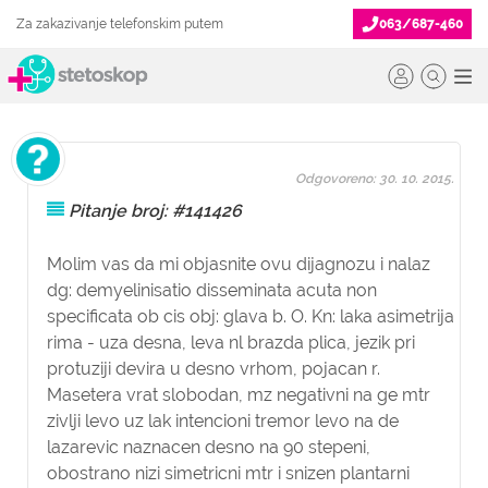
Za zakazivanje telefonskim putem
063/687-460
Odgovoreno: 30. 10. 2015.
Pitanje broj: #141426
Molim vas da mi objasnite ovu dijagnozu i nalaz
dg: demyelinisatio disseminata acuta non
specificata ob cis obj: glava b. O. Kn: laka asimetrija
rima - uza desna, leva nl brazda plica, jezik pri
protuziji devira u desno vrhom, pojacan r.
Masetera vrat slobodan, mz negativni na ge mtr
zivlji levo uz lak intencioni tremor levo na de
lazarevic naznacen desno na 90 stepeni,
obostrano nizi simetricni mtr i snizen plantarni