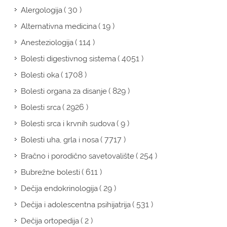
( 30 )
Alergologija
( 19 )
Alternativna medicina
( 114 )
Anesteziologija
( 4051 )
Bolesti digestivnog sistema
( 1708 )
Bolesti oka
( 829 )
Bolesti organa za disanje
( 2926 )
Bolesti srca
( 9 )
Bolesti srca i krvnih sudova
( 7717 )
Bolesti uha, grla i nosa
( 254 )
Bračno i porodično savetovalište
( 611 )
Bubrežne bolesti
( 29 )
Dečija endokrinologija
( 531 )
Dečija i adolescentna psihijatrija
( 2 )
Dečija ortopedija