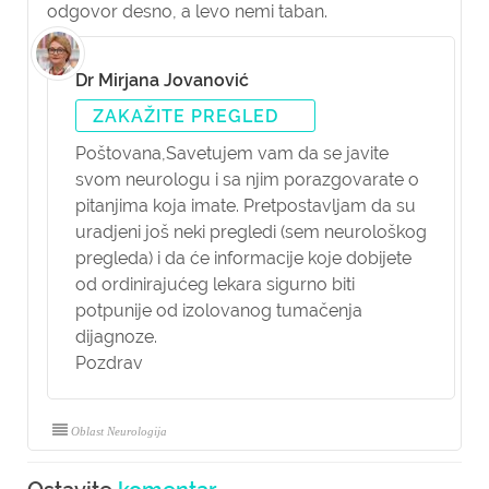
odgovor desno, a levo nemi taban.
Dr Mirjana Jovanović
ZAKAŽITE PREGLED
Poštovana,
Savetujem vam da se javite
svom neurologu i sa njim porazgovarate o
pitanjima koja imate. Pretpostavljam da su
uradjeni još neki pregledi (sem neurološkog
pregleda) i da će informacije koje dobijete
od ordinirajućeg lekara sigurno biti
potpunije od izolovanog tumačenja
dijagnoze.
Pozdrav
Oblast Neurologija