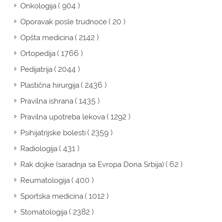
( 904 )
Onkologija
( 20 )
Oporavak posle trudnoće
( 2142 )
Opšta medicina
( 1766 )
Ortopedija
( 2044 )
Pedijatrija
( 2436 )
Plastična hirurgija
( 1435 )
Pravilna ishrana
( 1292 )
Pravilna upotreba lekova
( 2359 )
Psihijatrijske bolesti
( 431 )
Radiologija
( 62 )
Rak dojke (saradnja sa Evropa Dona Srbija)
( 400 )
Reumatologija
( 1012 )
Sportska medicina
( 2382 )
Stomatologija