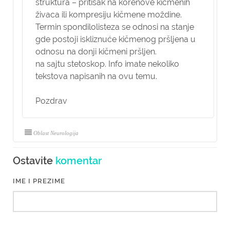
struktura – pritisak na korenove kičmenih
živaca ili kompresiju kičmene moždine.
Termin spondilolisteza se odnosi na stanje
gde postoji iskliznuće kičmenog pršljena u
odnosu na donji kičmeni pršljen.
na sajtu stetoskop. Info imate nekoliko
tekstova napisanih na ovu temu.
Pozdrav
Oblast Neurologija
Ostavite
komentar
IME I PREZIME