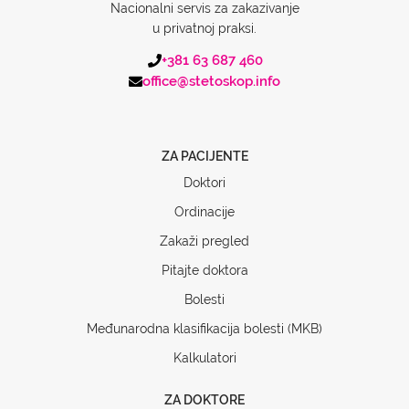
Nacionalni servis za zakazivanje
u privatnoj praksi.
+381 63 687 460
office@stetoskop.info
ZA PACIJENTE
Doktori
Ordinacije
Zakaži pregled
Pitajte doktora
Bolesti
Međunarodna klasifikacija bolesti (MKB)
Kalkulatori
ZA DOKTORE