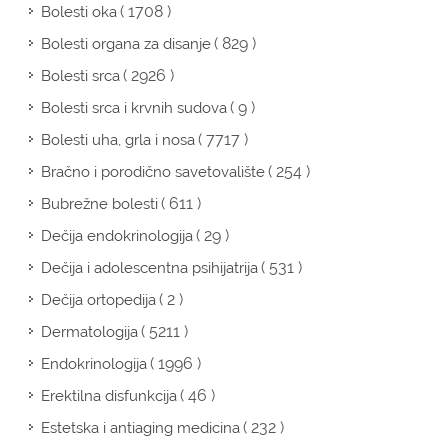
( 1708 )
Bolesti oka
( 829 )
Bolesti organa za disanje
( 2926 )
Bolesti srca
( 9 )
Bolesti srca i krvnih sudova
( 7717 )
Bolesti uha, grla i nosa
( 254 )
Bračno i porodično savetovalište
( 611 )
Bubrežne bolesti
( 29 )
Dečija endokrinologija
( 531 )
Dečija i adolescentna psihijatrija
( 2 )
Dečija ortopedija
( 5211 )
Dermatologija
( 1996 )
Endokrinologija
( 46 )
Erektilna disfunkcija
( 232 )
Estetska i antiaging medicina