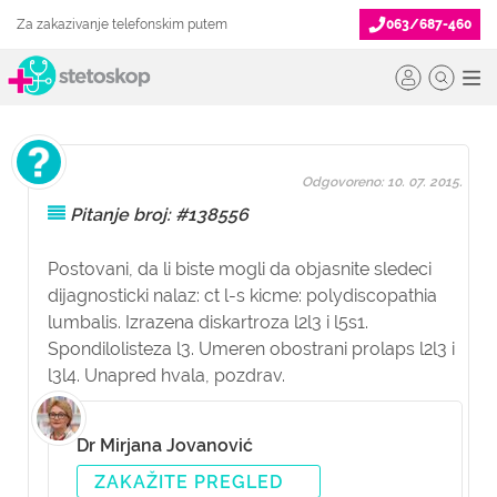
Za zakazivanje telefonskim putem
063/687-460
Odgovoreno: 10. 07. 2015.
Pitanje broj: #138556
Postovani, da li biste mogli da objasnite sledeci
dijagnosticki nalaz: ct l-s kicme: polydiscopathia
lumbalis. Izrazena diskartroza l2l3 i l5s1.
Spondilolisteza l3. Umeren obostrani prolaps l2l3 i
l3l4. Unapred hvala, pozdrav.
Dr Mirjana Jovanović
ZAKAŽITE PREGLED