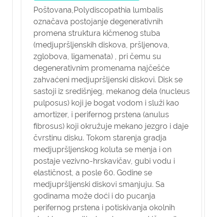
Poštovana,
Polydiscopathia lumbalis
označava postojanje degenerativnih
promena struktura kičmenog stuba
(medjupršljenskih diskova, pršljenova,
zglobova, ligamenata) , pri čemu su
degenerativnim promenama najčešće
zahvaćeni medjupršljenski diskovi. Disk se
sastoji iz središnjeg, mekanog dela (nucleus
pulposus) koji je bogat vodom i služi kao
amortizer, i perifernog prstena (anulus
fibrosus) koji okružuje mekano jezgro i daje
čvrstinu disku. Tokom starenja gradja
medjupršljenskog koluta se menja i on
postaje vezivno-hrskavičav, gubi vodu i
elastičnost, a posle 60. Godine se
medjupršljenski diskovi smanjuju. Sa
godinama može doći i do pucanja
perifernog prstena i potiskivanja okolnih