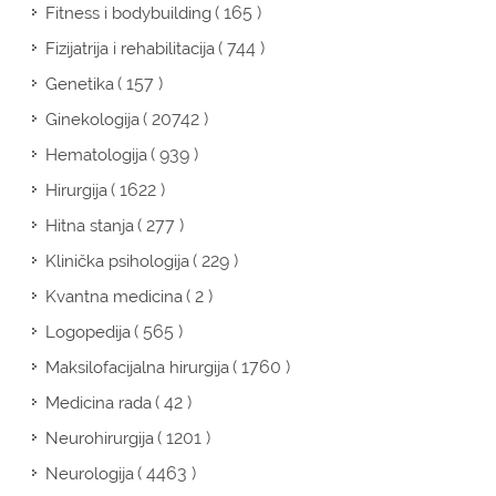
( 165 )
Fitness i bodybuilding
( 744 )
Fizijatrija i rehabilitacija
( 157 )
Genetika
( 20742 )
Ginekologija
( 939 )
Hematologija
( 1622 )
Hirurgija
( 277 )
Hitna stanja
( 229 )
Klinička psihologija
( 2 )
Kvantna medicina
( 565 )
Logopedija
( 1760 )
Maksilofacijalna hirurgija
( 42 )
Medicina rada
( 1201 )
Neurohirurgija
( 4463 )
Neurologija