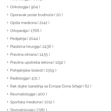
( 904 )
Onkologija
( 20 )
Oporavak posle trudnoće
( 2142 )
Opšta medicina
( 1766 )
Ortopedija
( 2044 )
Pedijatrija
( 2436 )
Plastična hirurgija
( 1435 )
Pravilna ishrana
( 1292 )
Pravilna upotreba lekova
( 2359 )
Psihijatrijske bolesti
( 431 )
Radiologija
( 62 )
Rak dojke (saradnja sa Evropa Dona Srbija)
( 400 )
Reumatologija
( 1012 )
Sportska medicina
( 2382 )
Stomatologija