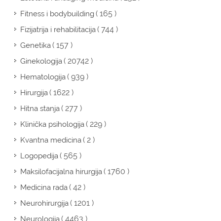
( 165 )
Fitness i bodybuilding
( 744 )
Fizijatrija i rehabilitacija
( 157 )
Genetika
( 20742 )
Ginekologija
( 939 )
Hematologija
( 1622 )
Hirurgija
( 277 )
Hitna stanja
( 229 )
Klinička psihologija
( 2 )
Kvantna medicina
( 565 )
Logopedija
( 1760 )
Maksilofacijalna hirurgija
( 42 )
Medicina rada
( 1201 )
Neurohirurgija
( 4463 )
Neurologija