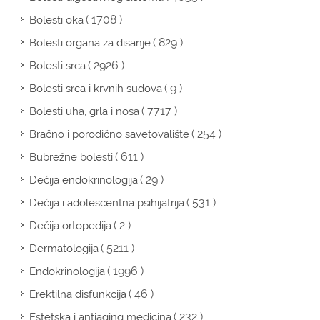
( 1708 )
Bolesti oka
( 829 )
Bolesti organa za disanje
( 2926 )
Bolesti srca
( 9 )
Bolesti srca i krvnih sudova
( 7717 )
Bolesti uha, grla i nosa
( 254 )
Bračno i porodično savetovalište
( 611 )
Bubrežne bolesti
( 29 )
Dečija endokrinologija
( 531 )
Dečija i adolescentna psihijatrija
( 2 )
Dečija ortopedija
( 5211 )
Dermatologija
( 1996 )
Endokrinologija
( 46 )
Erektilna disfunkcija
( 232 )
Estetska i antiaging medicina