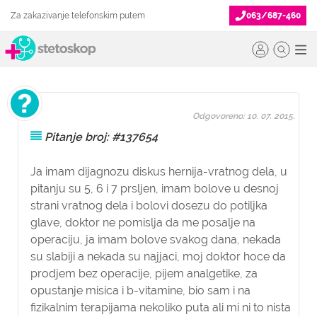
Za zakazivanje telefonskim putem
063/687-460
Odgovoreno: 10. 07. 2015.
Pitanje broj: #137654
Ja imam dijagnozu diskus hernija-vratnog dela, u
pitanju su 5, 6 i 7 prsljen, imam bolove u desnoj
strani vratnog dela i bolovi dosezu do potiljka
glave, doktor ne pomislja da me posalje na
operaciju, ja imam bolove svakog dana, nekada
su slabiji a nekada su najjaci, moj doktor hoce da
prodjem bez operacije, pijem analgetike, za
opustanje misica i b-vitamine, bio sam i na
fizikalnim terapijama nekoliko puta ali mi ni to nista