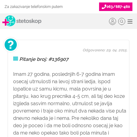
Za zakazivanje telefonskim putem
063/687-460
Odgovoreno: 29. 04. 2015.
Pitanje broj: #136907
Imam 27 godina, poslednjih 6-7 godina imam
osecaj utrnulosti na levoj strani ledja, ispod
lopatice uz samu kicmu, mala povrsina je u
pitanju, kao krug precnika 4-5 cm, ali taj deo koze
izgleda sasvim normalno, utrnulost se javlja
povremeno i traje oko minut dva nekada vise puta
dnevno nekada je i nema. Pre nekoliko dana taj
deo je poceo i da me boli odnosno osecaj je kao
da me neko opekao tako boli pola minuta i