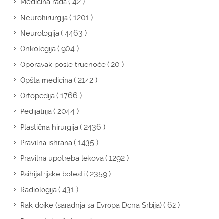
( 42 )
Medicina rada
( 1201 )
Neurohirurgija
( 4463 )
Neurologija
( 904 )
Onkologija
( 20 )
Oporavak posle trudnoće
( 2142 )
Opšta medicina
( 1766 )
Ortopedija
( 2044 )
Pedijatrija
( 2436 )
Plastična hirurgija
( 1435 )
Pravilna ishrana
( 1292 )
Pravilna upotreba lekova
( 2359 )
Psihijatrijske bolesti
( 431 )
Radiologija
( 62 )
Rak dojke (saradnja sa Evropa Dona Srbija)