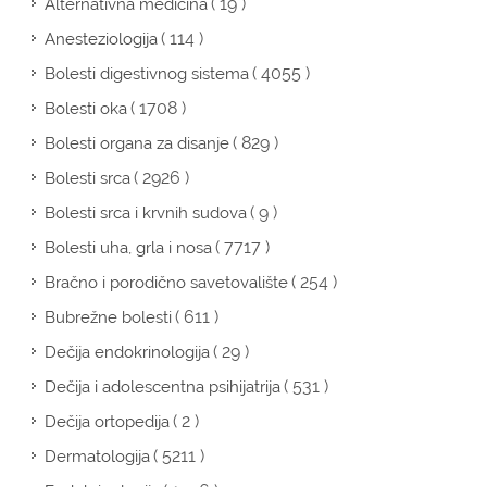
( 19 )
Alternativna medicina
( 114 )
Anesteziologija
( 4055 )
Bolesti digestivnog sistema
( 1708 )
Bolesti oka
( 829 )
Bolesti organa za disanje
( 2926 )
Bolesti srca
( 9 )
Bolesti srca i krvnih sudova
( 7717 )
Bolesti uha, grla i nosa
( 254 )
Bračno i porodično savetovalište
( 611 )
Bubrežne bolesti
( 29 )
Dečija endokrinologija
( 531 )
Dečija i adolescentna psihijatrija
( 2 )
Dečija ortopedija
( 5211 )
Dermatologija