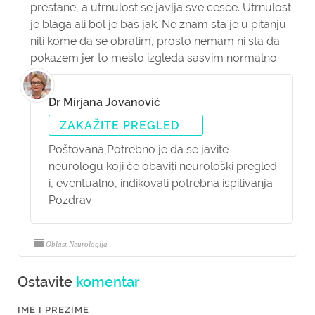
prestane, a utrnulost se javlja sve cesce. Utrnulost
je blaga ali bol je bas jak. Ne znam sta je u pitanju
niti kome da se obratim, prosto nemam ni sta da
pokazem jer to mesto izgleda sasvim normalno
Dr Mirjana Jovanović
ZAKAŽITE PREGLED
Poštovana,
Potrebno je da se javite
neurologu koji će obaviti neurološki pregled
i, eventualno, indikovati potrebna ispitivanja.
Pozdrav
Oblast Neurologija
Ostavite
komentar
IME I PREZIME