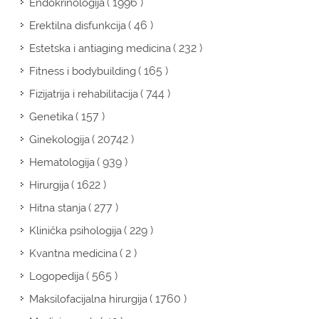
( 1996 )
Endokrinologija
( 46 )
Erektilna disfunkcija
( 232 )
Estetska i antiaging medicina
( 165 )
Fitness i bodybuilding
( 744 )
Fizijatrija i rehabilitacija
( 157 )
Genetika
( 20742 )
Ginekologija
( 939 )
Hematologija
( 1622 )
Hirurgija
( 277 )
Hitna stanja
( 229 )
Klinička psihologija
( 2 )
Kvantna medicina
( 565 )
Logopedija
( 1760 )
Maksilofacijalna hirurgija