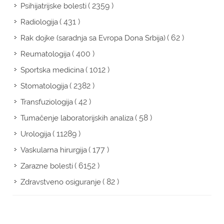
( 2359 )
Psihijatrijske bolesti
( 431 )
Radiologija
( 62 )
Rak dojke (saradnja sa Evropa Dona Srbija)
( 400 )
Reumatologija
( 1012 )
Sportska medicina
( 2382 )
Stomatologija
( 42 )
Transfuziologija
( 58 )
Tumačenje laboratorijskih analiza
( 11289 )
Urologija
( 177 )
Vaskularna hirurgija
( 6152 )
Zarazne bolesti
( 82 )
Zdravstveno osiguranje