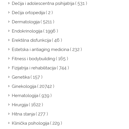
( 531 )
Dečija i adolescentna psihijatrija
( 2 )
Dečija ortopedija
( 5211 )
Dermatologija
( 1996 )
Endokrinologija
( 46 )
Erektilna disfunkcija
( 232 )
Estetska i antiaging medicina
( 165 )
Fitness i bodybuilding
( 744 )
Fizijatrija i rehabilitacija
( 157 )
Genetika
( 20742 )
Ginekologija
( 939 )
Hematologija
( 1622 )
Hirurgija
( 277 )
Hitna stanja
( 229 )
Klinička psihologija