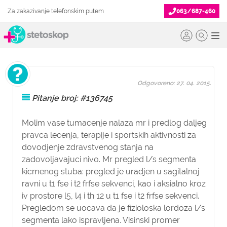
Za zakazivanje telefonskim putem
063/687-460
Odgovoreno: 27. 04. 2015.
Pitanje broj: #136745
Molim vase tumacenje nalaza mr i predlog daljeg
pravca lecenja, terapije i sportskih aktivnosti za
dovodjenje zdravstvenog stanja na
zadovoljavajuci nivo. Mr pregled l/s segmenta
kicmenog stuba: pregled je uradjen u sagitalnoj
ravni u t1 fse i t2 frfse sekvenci, kao i aksialno kroz
iv prostore l5, l4 i th 12 u t1 fse i t2 frfse sekvenci.
Pregledom se uocava da je fizioloska lordoza l/s
segmenta lako ispravljena. Visinski promer