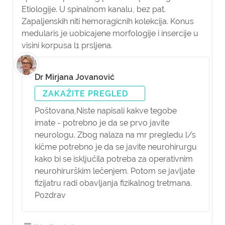
Etiologije. U spinalnom kanalu, bez pat.
Zapaljenskih niti hemoragicnih kolekcija. Konus
medularis je uobicajene morfologije i insercije u
visini korpusa l1 prsljena.
Dr Mirjana Jovanović
ZAKAŽITE PREGLED
Poštovana,
Niste napisali kakve tegobe
imate - potrebno je da se prvo javite
neurologu. Zbog nalaza na mr pregledu l/s
kičme potrebno je da se javite neurohirurgu
kako bi se isključila potreba za operativnim
neurohirurškim lečenjem. Potom se javljate
fizijatru radi obavljanja fizikalnog tretmana.
Pozdrav