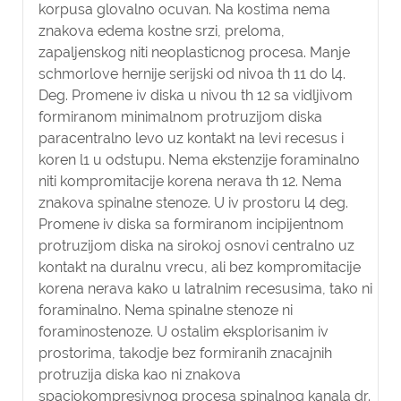
korpusa glovalno ocuvan. Na kostima nema
znakova edema kostne srzi, preloma,
zapaljenskog niti neoplasticnog procesa. Manje
schmorlove hernije serijski od nivoa th 11 do l4.
Deg. Promene iv diska u nivou th 12 sa vidljivom
formiranom minimalnom protruzijom diska
paracentralno levo uz kontakt na levi recesus i
koren l1 u odstupu. Nema ekstenzije foraminalno
niti kompromitacije korena nerava th 12. Nema
znakova spinalne stenoze. U iv prostoru l4 deg.
Promene iv diska sa formiranom incipijentnom
protruzijom diska na sirokoj osnovi centralno uz
kontakt na duralnu vrecu, ali bez kompromitacije
korena nerava kako u latralnim recesusima, tako ni
foraminalno. Nema spinalne stenoze ni
foraminostenoze. U ostalim eksplorisanim iv
prostorima, takodje bez formiranih znacajnih
protruzija diska kao ni znakova
spaciokompresivnog procesa spinalnog kanala dr.