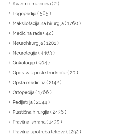
( 2 )
Kvantna medicina
( 565 )
Logopedija
( 1760 )
Maksilofacijalna hirurgija
( 42 )
Medicina rada
( 1201 )
Neurohirurgija
( 4463 )
Neurologija
( 904 )
Onkologija
( 20 )
Oporavak posle trudnoće
( 2142 )
Opšta medicina
( 1766 )
Ortopedija
( 2044 )
Pedijatrija
( 2436 )
Plastična hirurgija
( 1435 )
Pravilna ishrana
( 1292 )
Pravilna upotreba lekova