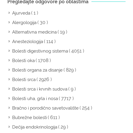
Pregledajte odgovore po oblastima
( 1 )
Ajurveda
( 30 )
Alergologija
( 19 )
Alternativna medicina
( 114 )
Anesteziologija
( 4051 )
Bolesti digestivnog sistema
( 1708 )
Bolesti oka
( 829 )
Bolesti organa za disanje
( 2926 )
Bolesti srca
( 9 )
Bolesti srca i krvnih sudova
( 7717 )
Bolesti uha, grla i nosa
( 254 )
Bračno i porodično savetovalište
( 611 )
Bubrežne bolesti
( 29 )
Dečija endokrinologija