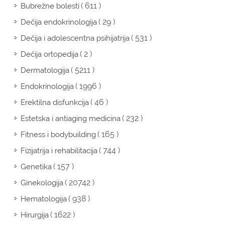
( 611 )
Bubrežne bolesti
( 29 )
Dečija endokrinologija
( 531 )
Dečija i adolescentna psihijatrija
( 2 )
Dečija ortopedija
( 5211 )
Dermatologija
( 1996 )
Endokrinologija
( 46 )
Erektilna disfunkcija
( 232 )
Estetska i antiaging medicina
( 165 )
Fitness i bodybuilding
( 744 )
Fizijatrija i rehabilitacija
( 157 )
Genetika
( 20742 )
Ginekologija
( 938 )
Hematologija
( 1622 )
Hirurgija