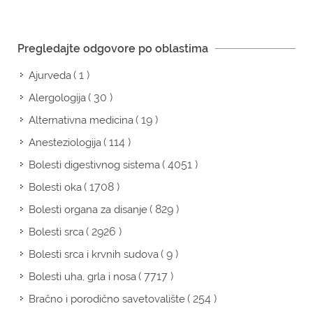
Pregledajte odgovore po oblastima
( 1 )
Ajurveda
( 30 )
Alergologija
( 19 )
Alternativna medicina
( 114 )
Anesteziologija
( 4051 )
Bolesti digestivnog sistema
( 1708 )
Bolesti oka
( 829 )
Bolesti organa za disanje
( 2926 )
Bolesti srca
( 9 )
Bolesti srca i krvnih sudova
( 7717 )
Bolesti uha, grla i nosa
( 254 )
Bračno i porodično savetovalište