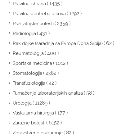
( 1435 )
Pravilna ishrana
( 1292 )
Pravilna upotreba lekova
( 2359 )
Psihijatrijske bolesti
( 431 )
Radiologija
( 62 )
Rak dojke (saradnja sa Evropa Dona Srbija)
( 400 )
Reumatologija
( 1012 )
Sportska medicina
( 2382 )
Stomatologija
( 42 )
Transfuziologija
( 58 )
Tumačenje laboratorijskih analiza
( 11289 )
Urologija
( 177 )
Vaskularna hirurgija
( 6152 )
Zarazne bolesti
( 82 )
Zdravstveno osiguranje