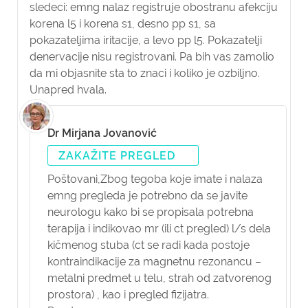
sledeci: emng nalaz registruje obostranu afekciju
korena l5 i korena s1, desno pp s1, sa
pokazateljima iritacije, a levo pp l5. Pokazatelji
denervacije nisu registrovani. Pa bih vas zamolio
da mi objasnite sta to znaci i koliko je ozbiljno.
Unapred hvala.
Dr Mirjana Jovanović
ZAKAŽITE PREGLED
Poštovani,
Zbog tegoba koje imate i nalaza
emng pregleda je potrebno da se javite
neurologu kako bi se propisala potrebna
terapija i indikovao mr (ili ct pregled) l/s dela
kičmenog stuba (ct se radi kada postoje
kontraindikacije za magnetnu rezonancu –
metalni predmet u telu, strah od zatvorenog
prostora) , kao i pregled fizijatra.