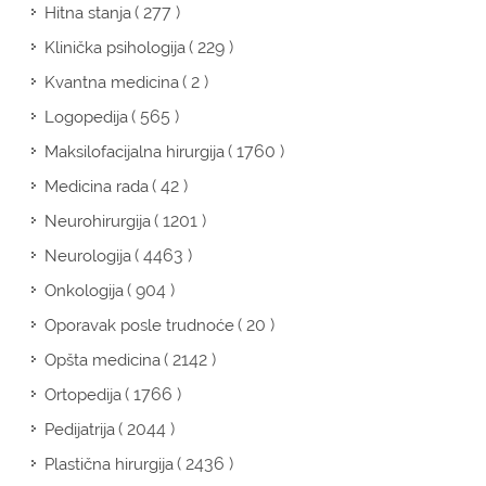
( 277 )
Hitna stanja
( 229 )
Klinička psihologija
( 2 )
Kvantna medicina
( 565 )
Logopedija
( 1760 )
Maksilofacijalna hirurgija
( 42 )
Medicina rada
( 1201 )
Neurohirurgija
( 4463 )
Neurologija
( 904 )
Onkologija
( 20 )
Oporavak posle trudnoće
( 2142 )
Opšta medicina
( 1766 )
Ortopedija
( 2044 )
Pedijatrija
( 2436 )
Plastična hirurgija