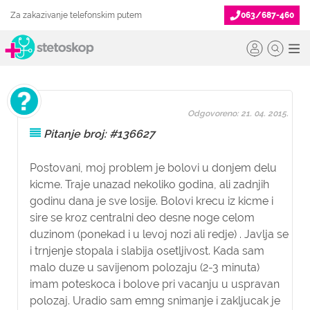
Za zakazivanje telefonskim putem
063/687-460
Odgovoreno: 21. 04. 2015.
Pitanje broj: #136627
Postovani, moj problem je bolovi u donjem delu
kicme. Traje unazad nekoliko godina, ali zadnjih
godinu dana je sve losije. Bolovi krecu iz kicme i
sire se kroz centralni deo desne noge celom
duzinom (ponekad i u levoj nozi ali redje) . Javlja se
i trnjenje stopala i slabija osetljivost. Kada sam
malo duze u savijenom polozaju (2-3 minuta)
imam poteskoca i bolove pri vacanju u uspravan
polozaj. Uradio sam emng snimanje i zakljucak je