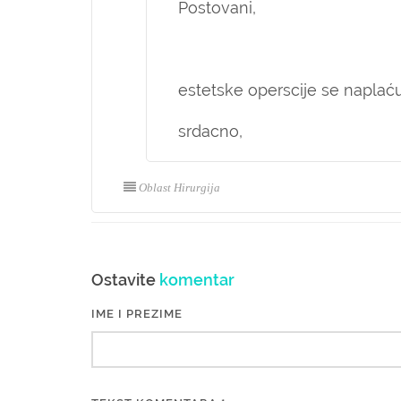
Postovani,
estetske operscije se naplaću
srdacno,
Oblast Hirurgija
Ostavite
komentar
IME I PREZIME