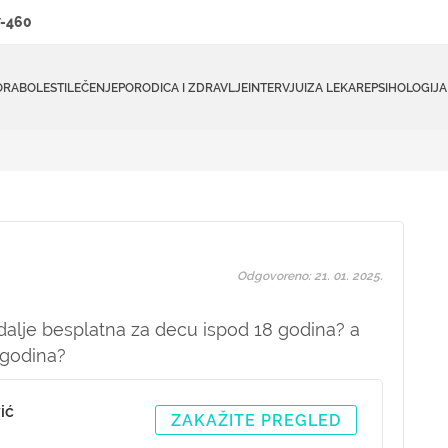
-460
ORA
BOLESTI
LEČENJE
PORODICA I ZDRAVLJE
INTERVJUI
ZA LEKARE
PSIHOLOGIJA
Odgovoreno: 21. 01. 2025.
i dalje besplatna za decu ispod 18 godina? a
 godina?
ić
ZAKAŽITE PREGLED