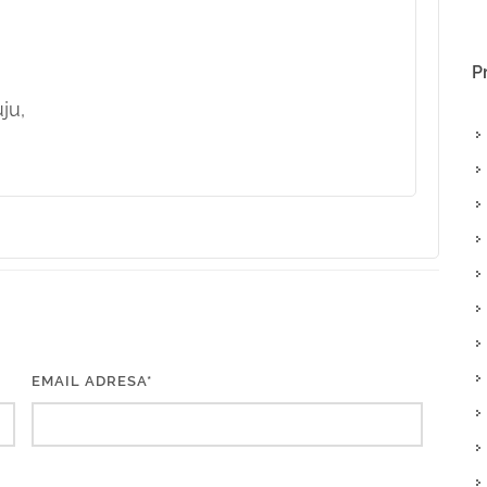
P
ju,
EMAIL ADRESA*