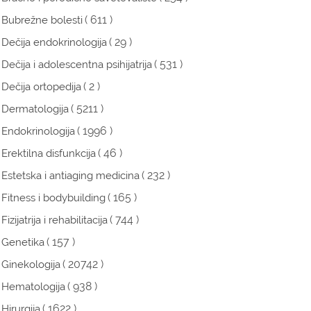
( 611 )
Bubrežne bolesti
( 29 )
Dečija endokrinologija
( 531 )
Dečija i adolescentna psihijatrija
( 2 )
Dečija ortopedija
( 5211 )
Dermatologija
( 1996 )
Endokrinologija
( 46 )
Erektilna disfunkcija
( 232 )
Estetska i antiaging medicina
( 165 )
Fitness i bodybuilding
( 744 )
Fizijatrija i rehabilitacija
( 157 )
Genetika
( 20742 )
Ginekologija
( 938 )
Hematologija
( 1622 )
Hirurgija