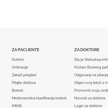
ZA PACIJENTE
ZA DOKTORE
Doktori
Šta je Stetoskop.inf
Ordinacije
Postani Booking par
Zakaži pregled
Odgovaraj na pitanja
Pitajte doktora
Objavi svoj tekst o m
Bolesti
Promoviši svoju ordi
Međunarodna klasifikacija bolesti
Novosti za doktore
(MKB)
Login za doktore