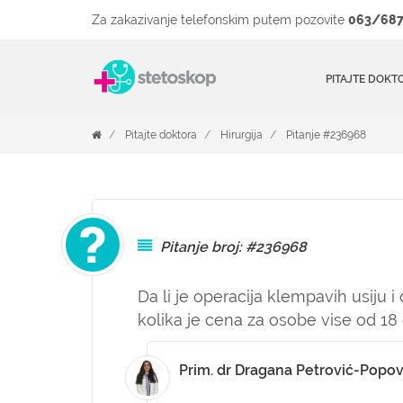
Za zakazivanje telefonskim putem pozovite
063/687
PITAJTE DOKT
Pitajte doktora
Hirurgija
Pitanje #236968
Pitanje broj: #236968
Da li je operacija klempavih usiju 
kolika je cena za osobe vise od 18
Prim. dr Dragana Petrović-Popov