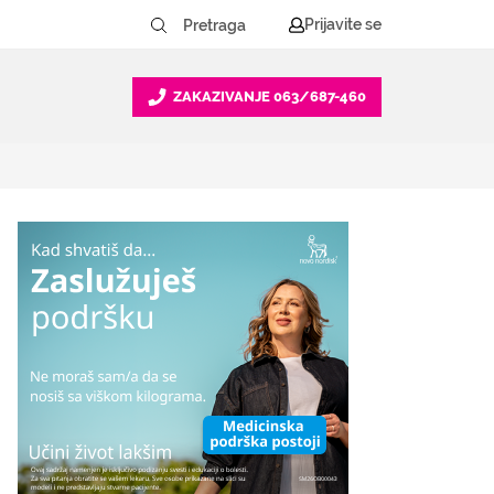
Prijavite se
ZAKAZIVANJE
063/687-460