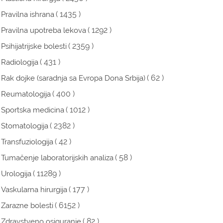
( 1435 )
Pravilna ishrana
( 1292 )
Pravilna upotreba lekova
( 2359 )
Psihijatrijske bolesti
( 431 )
Radiologija
( 62 )
Rak dojke (saradnja sa Evropa Dona Srbija)
( 400 )
Reumatologija
( 1012 )
Sportska medicina
( 2382 )
Stomatologija
( 42 )
Transfuziologija
( 58 )
Tumačenje laboratorijskih analiza
( 11289 )
Urologija
( 177 )
Vaskularna hirurgija
( 6152 )
Zarazne bolesti
( 82 )
Zdravstveno osiguranje