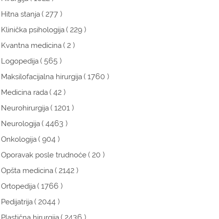
( 277 )
Hitna stanja
( 229 )
Klinička psihologija
( 2 )
Kvantna medicina
( 565 )
Logopedija
( 1760 )
Maksilofacijalna hirurgija
( 42 )
Medicina rada
( 1201 )
Neurohirurgija
( 4463 )
Neurologija
( 904 )
Onkologija
( 20 )
Oporavak posle trudnoće
( 2142 )
Opšta medicina
( 1766 )
Ortopedija
( 2044 )
Pedijatrija
( 2436 )
Plastična hirurgija