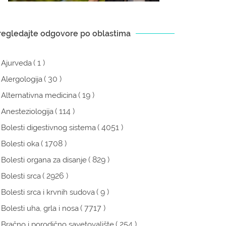
regledajte odgovore po oblastima
( 1 )
Ajurveda
( 30 )
Alergologija
( 19 )
Alternativna medicina
( 114 )
Anesteziologija
( 4051 )
Bolesti digestivnog sistema
( 1708 )
Bolesti oka
( 829 )
Bolesti organa za disanje
( 2926 )
Bolesti srca
( 9 )
Bolesti srca i krvnih sudova
( 7717 )
Bolesti uha, grla i nosa
( 254 )
Bračno i porodično savetovalište