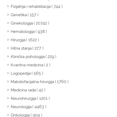
( 744 )
Fizijatrija i rehabilitacija
( 157 )
Genetika
( 20742 )
Ginekologija
( 938 )
Hematologija
( 1622 )
Hirurgija
( 277 )
Hitna stanja
( 229 )
Klinička psihologija
( 2 )
Kvantna medicina
( 565 )
Logopedija
( 1760 )
Maksilofacijalna hirurgija
( 42 )
Medicina rada
( 1201 )
Neurohirurgija
( 4463 )
Neurologija
( 904 )
Onkologija