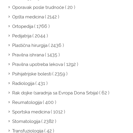
( 20 )
Oporavak posle trudnoće
( 2142 )
Opšta medicina
( 1766 )
Ortopedija
( 2044 )
Pedijatrija
( 2436 )
Plastična hirurgija
( 1435 )
Pravilna ishrana
( 1292 )
Pravilna upotreba lekova
( 2359 )
Psihijatrijske bolesti
( 431 )
Radiologija
( 62 )
Rak dojke (saradnja sa Evropa Dona Srbija)
( 400 )
Reumatologija
( 1012 )
Sportska medicina
( 2382 )
Stomatologija
( 42 )
Transfuziologija