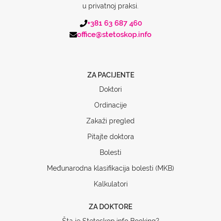
u privatnoj praksi.
+381 63 687 460
office@stetoskop.info
ZA PACIJENTE
Doktori
Ordinacije
Zakaži pregled
Pitajte doktora
Bolesti
Međunarodna klasifikacija bolesti (MKB)
Kalkulatori
ZA DOKTORE
Šta je Stetoskop.info Booking?