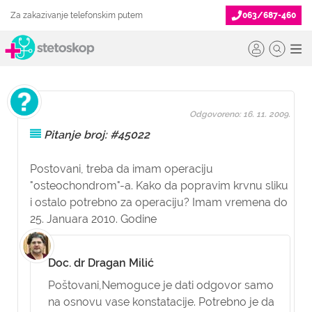
Za zakazivanje telefonskim putem
063/687-460
Odgovoreno: 16. 11. 2009.
Pitanje broj: #45022
Postovani, treba da imam operaciju
"osteochondrom"-a. Kako da popravim krvnu sliku
i ostalo potrebno za operaciju? Imam vremena do
25. Januara 2010. Godine
Doc. dr Dragan Milić
Poštovani,
Nemoguce je dati odgovor samo
na osnovu vase konstatacije. Potrebno je da