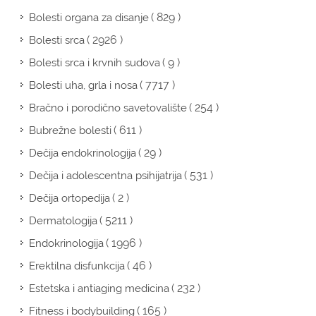
( 829 )
Bolesti organa za disanje
( 2926 )
Bolesti srca
( 9 )
Bolesti srca i krvnih sudova
( 7717 )
Bolesti uha, grla i nosa
( 254 )
Bračno i porodično savetovalište
( 611 )
Bubrežne bolesti
( 29 )
Dečija endokrinologija
( 531 )
Dečija i adolescentna psihijatrija
( 2 )
Dečija ortopedija
( 5211 )
Dermatologija
( 1996 )
Endokrinologija
( 46 )
Erektilna disfunkcija
( 232 )
Estetska i antiaging medicina
( 165 )
Fitness i bodybuilding