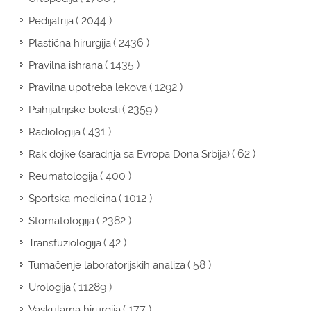
( 2044 )
Pedijatrija
( 2436 )
Plastična hirurgija
( 1435 )
Pravilna ishrana
( 1292 )
Pravilna upotreba lekova
( 2359 )
Psihijatrijske bolesti
( 431 )
Radiologija
( 62 )
Rak dojke (saradnja sa Evropa Dona Srbija)
( 400 )
Reumatologija
( 1012 )
Sportska medicina
( 2382 )
Stomatologija
( 42 )
Transfuziologija
( 58 )
Tumačenje laboratorijskih analiza
( 11289 )
Urologija
( 177 )
Vaskularna hirurgija