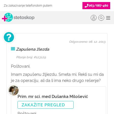
Za zakazivanje telefonskim putem
063/687-460
Odgovoreno: 08. 12. 2013.
Zapušena žlezda
Pitanje broj: #123129
Poštovani,
Imam zapušenu žljiezdu. Smeta mi. Rekli su mi da
je za operaciju, ali da li ima neko drugo rešenje?
Prim. mr sci. med Dušanka Milošević
ZAKAŽITE PREGLED
Poštovani,