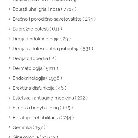
( 7717 )
Bolesti uha, grla i nosa
( 254 )
Bračno i porodično savetovalište
( 611 )
Bubrežne bolesti
( 29 )
Dečija endokrinologija
( 531 )
Dečija i adolescentna psihijatrija
( 2 )
Dečija ortopedija
( 5211 )
Dermatologija
( 1996 )
Endokrinologija
( 46 )
Erektilna disfunkcija
( 232 )
Estetska i antiaging medicina
( 165 )
Fitness i bodybuilding
( 744 )
Fizijatrija i rehabilitacija
( 157 )
Genetika
( 20742 )
Ginekologija