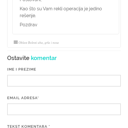
Kao što su Vam rekli operacija je jedino
rešenje.
Pozdrav
Oblast Bolesti uha, grla i nosa
Ostavite
komentar
IME I PREZIME
EMAIL ADRESA*
TEKST KOMENTARA *