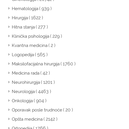
( 939 )
Hematologija
( 1622 )
Hirurgija
( 277 )
Hitna stanja
( 229 )
Klinička psihologija
( 2 )
Kvantna medicina
( 565 )
Logopedija
( 1760 )
Maksilofacijalna hirurgija
( 42 )
Medicina rada
( 1201 )
Neurohirurgija
( 4463 )
Neurologija
( 904 )
Onkologija
( 20 )
Oporavak posle trudnoće
( 2142 )
Opšta medicina
( 1766 )
Ortopedija