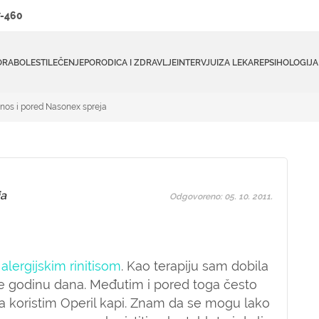
-460
ORA
BOLESTI
LEČENJE
PORODICA I ZDRAVLJE
INTERVJUI
ZA LEKARE
PSIHOLOGIJA
nos i pored Nasonex spreja
ja
Odgovoreno: 05. 10. 2011.
a
alergijskim rinitisom
. Kao terapiju sam dobila
e godinu dana. Međutim i pored toga često
 koristim Operil kapi. Znam da se mogu lako