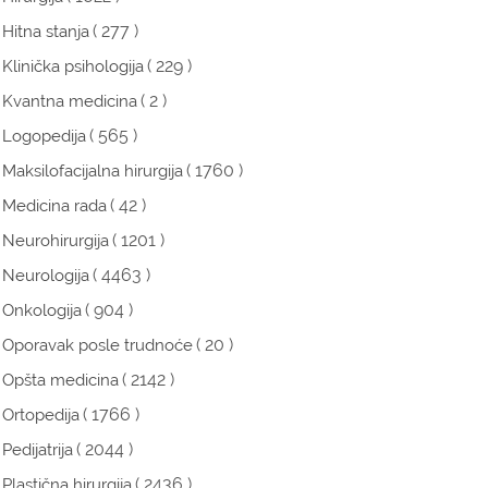
( 277 )
Hitna stanja
( 229 )
Klinička psihologija
( 2 )
Kvantna medicina
( 565 )
Logopedija
( 1760 )
Maksilofacijalna hirurgija
( 42 )
Medicina rada
( 1201 )
Neurohirurgija
( 4463 )
Neurologija
( 904 )
Onkologija
( 20 )
Oporavak posle trudnoće
( 2142 )
Opšta medicina
( 1766 )
Ortopedija
( 2044 )
Pedijatrija
( 2436 )
Plastična hirurgija