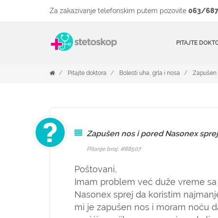
Za zakazivanje telefonskim putem pozovite
063/687
PITAJTE DOKT
Pitajte doktora
Bolesti uha, grla i nosa
Zapušen 
Zapušen nos i pored Nasonex spre
Pitanje broj: #88507
Poštovani,
Imam problem već duže vreme s
Nasonex sprej da koristim najmanj
mi je zapušen nos i moram noću da