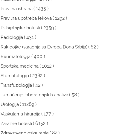
( 1435 )
Pravilna ishrana
( 1292 )
Pravilna upotreba lekova
( 2359 )
Psihijatrijske bolesti
( 431 )
Radiologija
( 62 )
Rak dojke (saradnja sa Evropa Dona Srbija)
( 400 )
Reumatologija
( 1012 )
Sportska medicina
( 2382 )
Stomatologija
( 42 )
Transfuziologija
( 58 )
Tumačenje laboratorijskih analiza
( 11289 )
Urologija
( 177 )
Vaskularna hirurgija
( 6152 )
Zarazne bolesti
( 82 )
Zdravstveno osiguranje