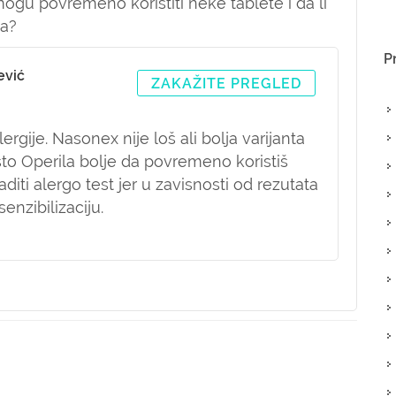
mogu povremeno koristiti neke tablete i da li
ga?
P
ević
ZAKAŽITE PREGLED
lergije. Nasonex nije loš ali bolja varijanta
to Operila bolje da povremeno koristiš
raditi alergo test jer u zavisnosti od rezutata
nzibilizaciju.