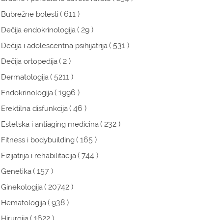
( 611 )
Bubrežne bolesti
( 29 )
Dečija endokrinologija
( 531 )
Dečija i adolescentna psihijatrija
( 2 )
Dečija ortopedija
( 5211 )
Dermatologija
( 1996 )
Endokrinologija
( 46 )
Erektilna disfunkcija
( 232 )
Estetska i antiaging medicina
( 165 )
Fitness i bodybuilding
( 744 )
Fizijatrija i rehabilitacija
( 157 )
Genetika
( 20742 )
Ginekologija
( 938 )
Hematologija
( 1622 )
Hirurgija