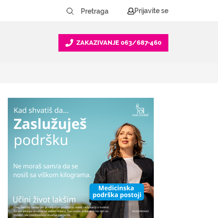
Prijavite se
ZAKAZIVANJE
063/687-460