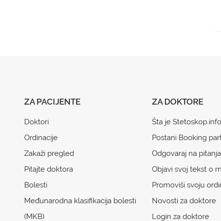
ZA PACIJENTE
ZA DOKTORE
Doktori
Šta je Stetoskop.inf
Ordinacije
Postani Booking par
Zakaži pregled
Odgovaraj na pitanja
Pitajte doktora
Objavi svoj tekst o m
Bolesti
Promoviši svoju ordi
Međunarodna klasifikacija bolesti
Novosti za doktore
(MKB)
Login za doktore