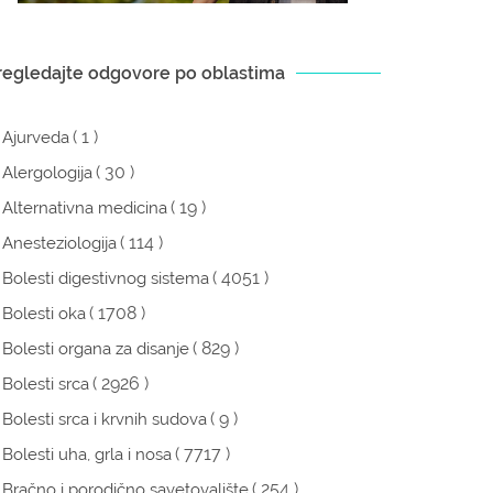
regledajte odgovore po oblastima
( 1 )
Ajurveda
( 30 )
Alergologija
( 19 )
Alternativna medicina
( 114 )
Anesteziologija
( 4051 )
Bolesti digestivnog sistema
( 1708 )
Bolesti oka
( 829 )
Bolesti organa za disanje
( 2926 )
Bolesti srca
( 9 )
Bolesti srca i krvnih sudova
( 7717 )
Bolesti uha, grla i nosa
( 254 )
Bračno i porodično savetovalište