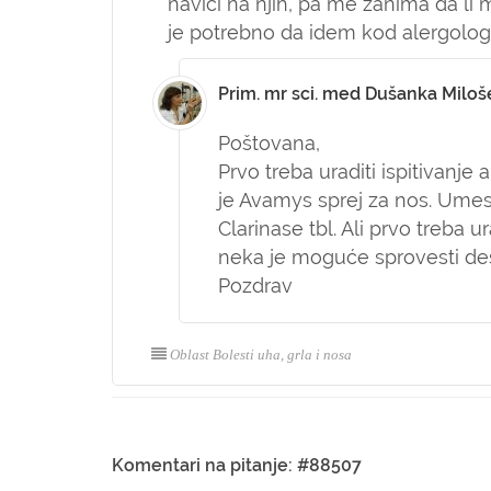
navići na njih, pa me zanima da li 
je potrebno da idem kod alergolo
Prim. mr sci. med Dušanka Miloš
Poštovana,
Prvo treba uraditi ispitivanje a
je Avamys sprej za nos. Umes
Clarinase tbl. Ali prvo treba u
neka je moguće sprovesti dese
Pozdrav
Oblast Bolesti uha, grla i nosa
Komentari na pitanje: #88507