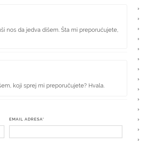
i nos da jedva dišem. Šta mi preporućujete,
šem, koji sprej mi preporučujete? Hvala.
EMAIL ADRESA*