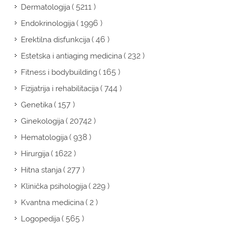
( 5211 )
Dermatologija
( 1996 )
Endokrinologija
( 46 )
Erektilna disfunkcija
( 232 )
Estetska i antiaging medicina
( 165 )
Fitness i bodybuilding
( 744 )
Fizijatrija i rehabilitacija
( 157 )
Genetika
( 20742 )
Ginekologija
( 938 )
Hematologija
( 1622 )
Hirurgija
( 277 )
Hitna stanja
( 229 )
Klinička psihologija
( 2 )
Kvantna medicina
( 565 )
Logopedija