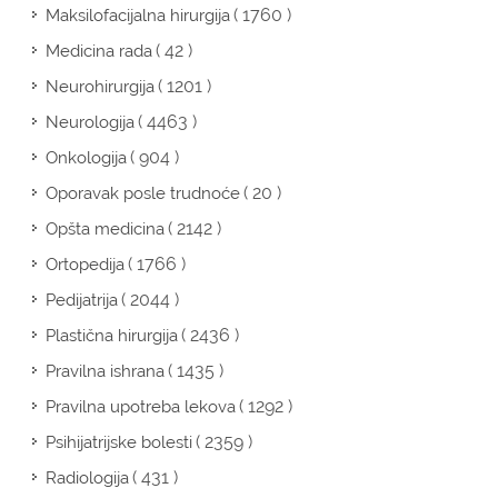
( 1760 )
Maksilofacijalna hirurgija
( 42 )
Medicina rada
( 1201 )
Neurohirurgija
( 4463 )
Neurologija
( 904 )
Onkologija
( 20 )
Oporavak posle trudnoće
( 2142 )
Opšta medicina
( 1766 )
Ortopedija
( 2044 )
Pedijatrija
( 2436 )
Plastična hirurgija
( 1435 )
Pravilna ishrana
( 1292 )
Pravilna upotreba lekova
( 2359 )
Psihijatrijske bolesti
( 431 )
Radiologija