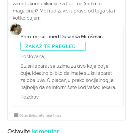
za rad i komunikaciju sa ljudima (radim u
magacinu)? Moj rad zavisi upravo od toga šta i
koliko čujem.
Prim. mr sci. med Dušanka Milošević
ZAKAŽITE PREGLED
Poštovana,
Slušni aparat se uzima za uvo koje bolje
čuje. Idealno bi bilo da imate slušni aparat
za oba uva. O plaćanju preko socijalnog je
najbolje da se informišete kod Vašeg lekara.
Pozdrav
Oblast Bolesti uha, grla i nosa
Ostavite
komentar