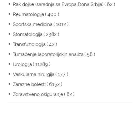
( 62 )
Rak dojke (saradnja sa Evropa Dona Srbija)
( 400 )
Reumatologija
( 1012 )
Sportska medicina
( 2382 )
Stomatologija
( 42 )
Transfuziologija
( 58 )
Tumačenje laboratorijskih analiza
( 11289 )
Urologija
( 177 )
Vaskularna hirurgija
( 6152 )
Zarazne bolesti
( 82 )
Zdravstveno osiguranje