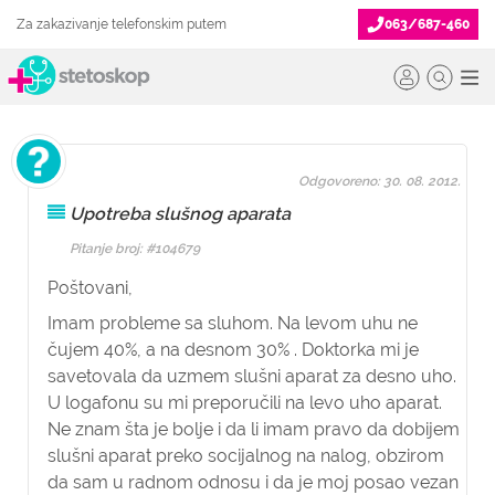
Za zakazivanje telefonskim putem
063/687-460
Odgovoreno: 30. 08. 2012.
Upotreba slušnog aparata
Pitanje broj: #104679
Poštovani,
Imam probleme sa sluhom. Na levom uhu ne
čujem 40%, a na desnom 30% . Doktorka mi je
savetovala da uzmem slušni aparat za desno uho.
U logafonu su mi preporučili na levo uho aparat.
Ne znam šta je bolje i da li imam pravo da dobijem
slušni aparat preko socijalnog na nalog, obzirom
da sam u radnom odnosu i da je moj posao vezan