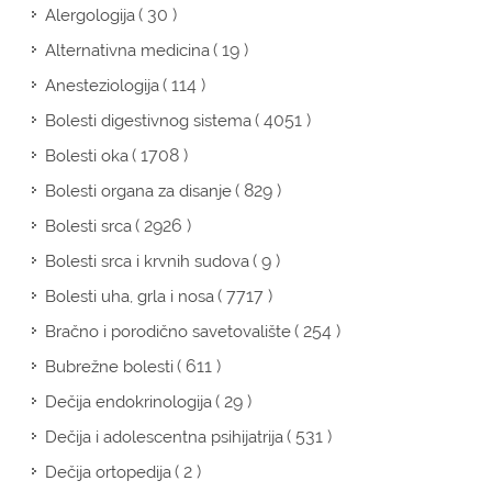
( 30 )
Alergologija
( 19 )
Alternativna medicina
( 114 )
Anesteziologija
( 4051 )
Bolesti digestivnog sistema
( 1708 )
Bolesti oka
( 829 )
Bolesti organa za disanje
( 2926 )
Bolesti srca
( 9 )
Bolesti srca i krvnih sudova
( 7717 )
Bolesti uha, grla i nosa
( 254 )
Bračno i porodično savetovalište
( 611 )
Bubrežne bolesti
( 29 )
Dečija endokrinologija
( 531 )
Dečija i adolescentna psihijatrija
( 2 )
Dečija ortopedija