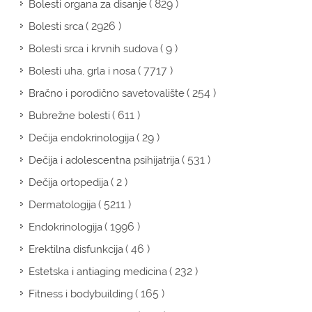
( 829 )
Bolesti organa za disanje
( 2926 )
Bolesti srca
( 9 )
Bolesti srca i krvnih sudova
( 7717 )
Bolesti uha, grla i nosa
( 254 )
Bračno i porodično savetovalište
( 611 )
Bubrežne bolesti
( 29 )
Dečija endokrinologija
( 531 )
Dečija i adolescentna psihijatrija
( 2 )
Dečija ortopedija
( 5211 )
Dermatologija
( 1996 )
Endokrinologija
( 46 )
Erektilna disfunkcija
( 232 )
Estetska i antiaging medicina
( 165 )
Fitness i bodybuilding