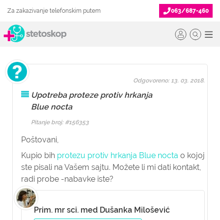
Za zakazivanje telefonskim putem
063/687-460
Odgovoreno: 13. 03. 2018.
Upotreba proteze protiv hrkanja
Blue nocta
Pitanje broj: #156353
Poštovani,
Kupio bih
protezu protiv hrkanja Blue nocta
o kojoj
ste pisali na Vašem sajtu. Možete li mi dati kontakt,
radi probe -nabavke iste?
Prim. mr sci. med Dušanka Milošević