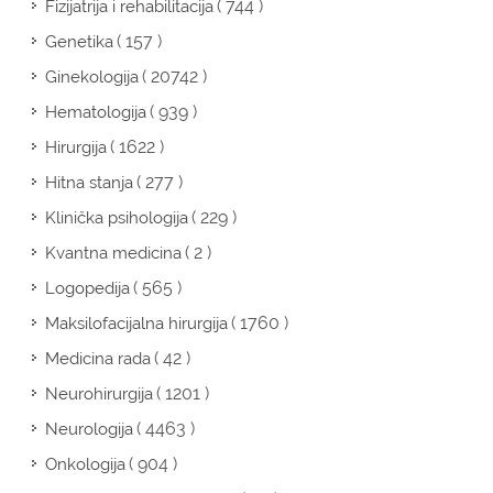
( 744 )
Fizijatrija i rehabilitacija
( 157 )
Genetika
( 20742 )
Ginekologija
( 939 )
Hematologija
( 1622 )
Hirurgija
( 277 )
Hitna stanja
( 229 )
Klinička psihologija
( 2 )
Kvantna medicina
( 565 )
Logopedija
( 1760 )
Maksilofacijalna hirurgija
( 42 )
Medicina rada
( 1201 )
Neurohirurgija
( 4463 )
Neurologija
( 904 )
Onkologija