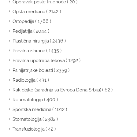
( 20 )
Oporavak posle trudnoće
( 2142 )
Opšta medicina
( 1766 )
Ortopedija
( 2044 )
Pedijatrija
( 2436 )
Plastična hirurgija
( 1435 )
Pravilna ishrana
( 1292 )
Pravilna upotreba lekova
( 2359 )
Psihijatrijske bolesti
( 431 )
Radiologija
( 62 )
Rak dojke (saradnja sa Evropa Dona Srbija)
( 400 )
Reumatologija
( 1012 )
Sportska medicina
( 2382 )
Stomatologija
( 42 )
Transfuziologija