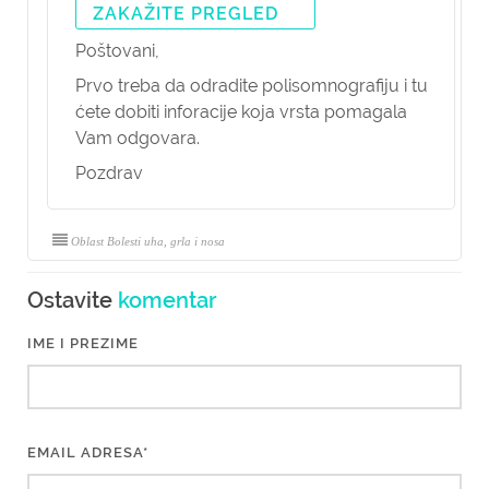
ZAKAŽITE PREGLED
Poštovani,
Prvo treba da odradite polisomnografiju i tu
ćete dobiti inforacije koja vrsta pomagala
Vam odgovara.
Pozdrav
Oblast Bolesti uha, grla i nosa
Ostavite
komentar
IME I PREZIME
EMAIL ADRESA*