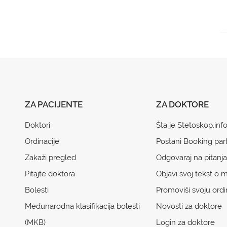
ZA PACIJENTE
ZA DOKTORE
Doktori
Šta je Stetoskop.inf
Ordinacije
Postani Booking par
Zakaži pregled
Odgovaraj na pitanja
Pitajte doktora
Objavi svoj tekst o m
Bolesti
Promoviši svoju ordi
Međunarodna klasifikacija bolesti
Novosti za doktore
(MKB)
Login za doktore