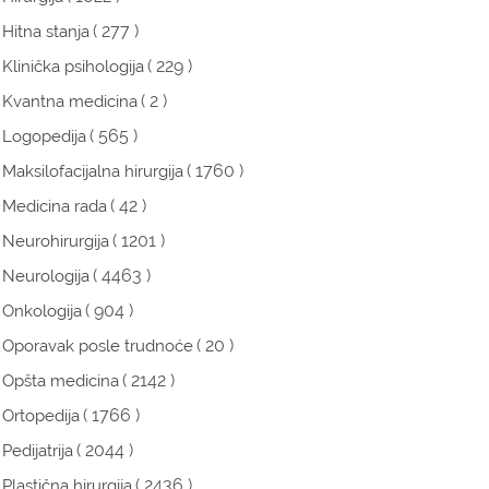
( 277 )
Hitna stanja
( 229 )
Klinička psihologija
( 2 )
Kvantna medicina
( 565 )
Logopedija
( 1760 )
Maksilofacijalna hirurgija
( 42 )
Medicina rada
( 1201 )
Neurohirurgija
( 4463 )
Neurologija
( 904 )
Onkologija
( 20 )
Oporavak posle trudnoće
( 2142 )
Opšta medicina
( 1766 )
Ortopedija
( 2044 )
Pedijatrija
( 2436 )
Plastična hirurgija