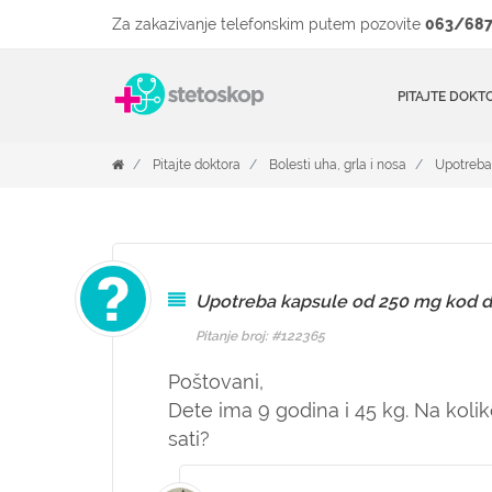
Za zakazivanje telefonskim putem pozovite
063/687
PITAJTE DOKT
Pitajte doktora
Bolesti uha, grla i nosa
Upotreba
Upotreba kapsule od 250 mg kod d
Pitanje broj: #122365
Poštovani,
Dete ima 9 godina i 45 kg. Na kol
sati?