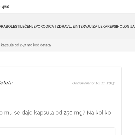
-460
ORA
BOLESTI
LEČENJE
PORODICA I ZDRAVLJE
INTERVJUI
ZA LEKARE
PSIHOLOGIJA
 kapsule od 250 mg kod deteta
eteta
Odgovoreno: 16. 11. 2013.
iko mu se daje kapsula od 250 mg? Na koliko