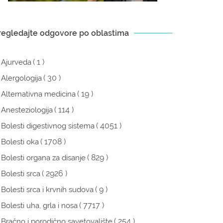
regledajte odgovore po oblastima
( 1 )
Ajurveda
( 30 )
Alergologija
( 19 )
Alternativna medicina
( 114 )
Anesteziologija
( 4051 )
Bolesti digestivnog sistema
( 1708 )
Bolesti oka
( 829 )
Bolesti organa za disanje
( 2926 )
Bolesti srca
( 9 )
Bolesti srca i krvnih sudova
( 7717 )
Bolesti uha, grla i nosa
( 254 )
Bračno i porodično savetovalište