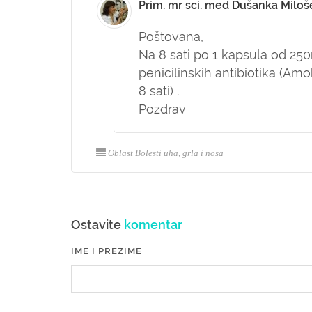
Prim. mr sci. med Dušanka Miloš
Poštovana,
Na 8 sati po 1 kapsula od 25
penicilinskih antibiotika (Amok
8 sati) .
Pozdrav
Oblast Bolesti uha, grla i nosa
Ostavite
komentar
IME I PREZIME