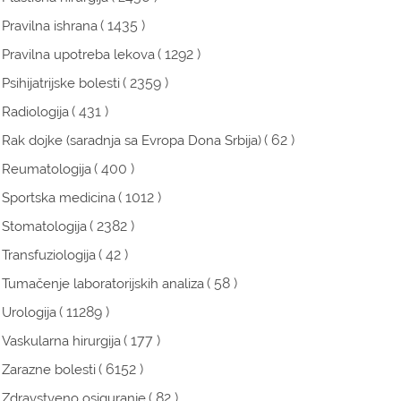
( 1435 )
Pravilna ishrana
( 1292 )
Pravilna upotreba lekova
( 2359 )
Psihijatrijske bolesti
( 431 )
Radiologija
( 62 )
Rak dojke (saradnja sa Evropa Dona Srbija)
( 400 )
Reumatologija
( 1012 )
Sportska medicina
( 2382 )
Stomatologija
( 42 )
Transfuziologija
( 58 )
Tumačenje laboratorijskih analiza
( 11289 )
Urologija
( 177 )
Vaskularna hirurgija
( 6152 )
Zarazne bolesti
( 82 )
Zdravstveno osiguranje