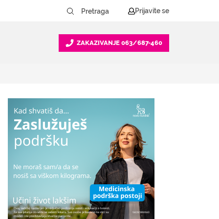
Prijavite se
ZAKAZIVANJE
063/687-460