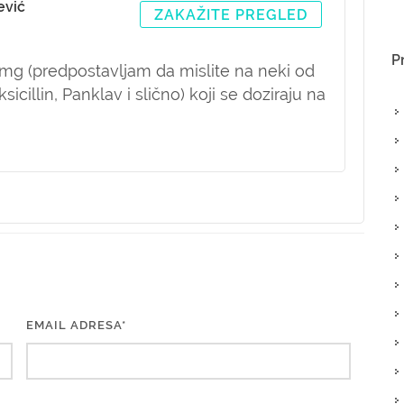
ević
ZAKAŽITE PREGLED
P
0mg (predpostavljam da mislite na neki od
sicillin, Panklav i slično) koji se doziraju na
EMAIL ADRESA*