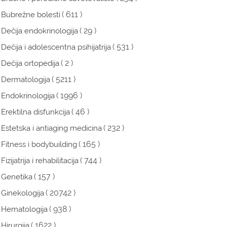
( 611 )
Bubrežne bolesti
( 29 )
Dečija endokrinologija
( 531 )
Dečija i adolescentna psihijatrija
( 2 )
Dečija ortopedija
( 5211 )
Dermatologija
( 1996 )
Endokrinologija
( 46 )
Erektilna disfunkcija
( 232 )
Estetska i antiaging medicina
( 165 )
Fitness i bodybuilding
( 744 )
Fizijatrija i rehabilitacija
( 157 )
Genetika
( 20742 )
Ginekologija
( 938 )
Hematologija
( 1622 )
Hirurgija