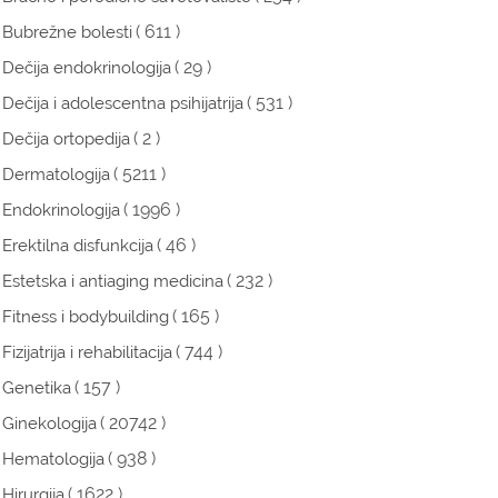
( 611 )
Bubrežne bolesti
( 29 )
Dečija endokrinologija
( 531 )
Dečija i adolescentna psihijatrija
( 2 )
Dečija ortopedija
( 5211 )
Dermatologija
( 1996 )
Endokrinologija
( 46 )
Erektilna disfunkcija
( 232 )
Estetska i antiaging medicina
( 165 )
Fitness i bodybuilding
( 744 )
Fizijatrija i rehabilitacija
( 157 )
Genetika
( 20742 )
Ginekologija
( 938 )
Hematologija
( 1622 )
Hirurgija