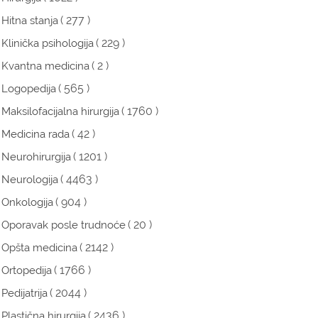
( 277 )
Hitna stanja
( 229 )
Klinička psihologija
( 2 )
Kvantna medicina
( 565 )
Logopedija
( 1760 )
Maksilofacijalna hirurgija
( 42 )
Medicina rada
( 1201 )
Neurohirurgija
( 4463 )
Neurologija
( 904 )
Onkologija
( 20 )
Oporavak posle trudnoće
( 2142 )
Opšta medicina
( 1766 )
Ortopedija
( 2044 )
Pedijatrija
( 2436 )
Plastična hirurgija