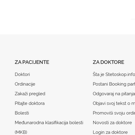
ZA PACIJENTE
ZA DOKTORE
Doktori
Šta je Stetoskop.inf
Ordinacije
Postani Booking par
Zakaži pregled
Odgovaraj na pitanja
Pitajte doktora
Objavi svoj tekst o m
Bolesti
Promoviši svoju ordi
Međunarodna klasifikacija bolesti
Novosti za doktore
(MKB)
Login za doktore