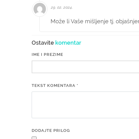
29. 02. 2024.
Može li Vaše mišljenje tj. objašnj
Ostavite
komentar
IME I PREZIME
TEKST KOMENTARA *
DODAJTE PRILOG