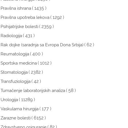
( 1435 )
Pravilna ishrana
( 1292 )
Pravilna upotreba lekova
( 2359 )
Psihijatrijske bolesti
( 431 )
Radiologija
( 62 )
Rak dojke (saradnja sa Evropa Dona Srbija)
( 400 )
Reumatologija
( 1012 )
Sportska medicina
( 2382 )
Stomatologija
( 42 )
Transfuziologija
( 58 )
Tumačenje laboratorijskih analiza
( 11289 )
Urologija
( 177 )
Vaskularna hirurgija
( 6152 )
Zarazne bolesti
( 82 )
Zdravstveno osiguranje