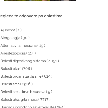
regledajte odgovore po oblastima
( 1 )
Ajurveda
( 30 )
Alergologija
( 19 )
Alternativna medicina
( 114 )
Anesteziologija
( 4051 )
Bolesti digestivnog sistema
( 1708 )
Bolesti oka
( 829 )
Bolesti organa za disanje
( 2926 )
Bolesti srca
( 9 )
Bolesti srca i krvnih sudova
( 7717 )
Bolesti uha, grla i nosa
( 254 )
Bračno i porodično savetovalište