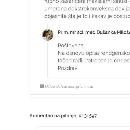
rubno zasenčeni maksilarni sinusi 
umerena dekstrokonveksna devijac
objasnite šta je to i kakav je postu
Prim. mr sci. med Dušanka Miloš
Poštovana,
Na osnovu opisa rendgenskog
tačno radi. Potreban je endos
Pozdrav
Oblast Bolesti uha, grla i nosa
Komentari na pitanje: #131597