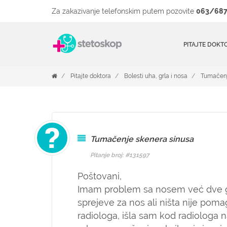
Za zakazivanje telefonskim putem pozovite
063/687
PITAJTE DOKT
Pitajte doktora
Bolesti uha, grla i nosa
Tumačenj
Tumačenje skenera sinusa
Pitanje broj: #131597
Poštovani,
Imam problem sa nosem već dve god
sprejeve za nos ali ništa nije pom
radiologa, išla sam kod radiologa n