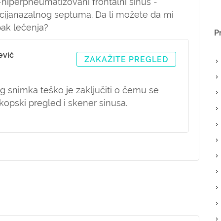
-hiperpneumatizovani frontalni sinus -
ijanazalnog septuma. Da li možete da mi
pak lečenja?
P
ević
ZAKAŽITE PREGLED
 snimka teško je zaključiti o čemu se
kopski pregled i skener sinusa.