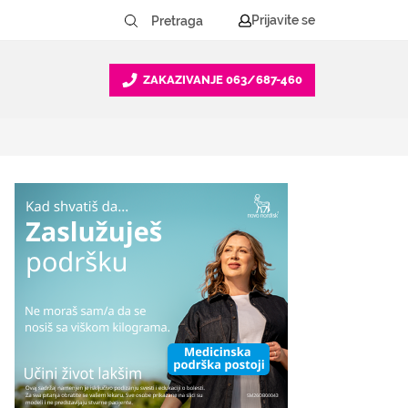
Prijavite se
ZAKAZIVANJE
063/687-460