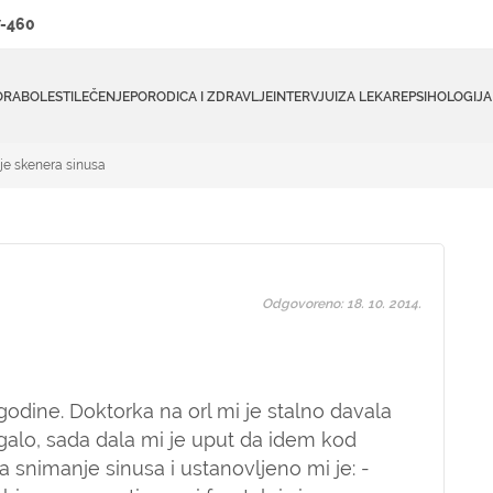
-460
ORA
BOLESTI
LEČENJE
PORODICA I ZDRAVLJE
INTERVJUI
ZA LEKARE
PSIHOLOGIJA
e skenera sinusa
Odgovoreno: 18. 10. 2014.
ine. Doktorka na orl mi je stalno davala
agalo, sada dala mi je uput da idem kod
a snimanje sinusa i ustanovljeno mi je: -