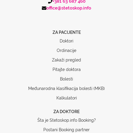
+381 63 687 460
office@stetoskop.info
ZA PACIJENTE
Doktori
Ordinacije
Zakaži pregled
Pitajte doktora
Bolesti
Međunarodna klasifikacija bolesti (MKB)
Kalkulatori
ZA DOKTORE
Šta je Stetoskop.info Booking?
Postani Booking partner