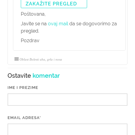
ZAKAŽITE PREGLED
Poštovana,
Javite se na
ovaj mail
da se dogovorimo za
pregled.
Pozdrav
Oblast Bolesti uha, grla i nosa
Ostavite
komentar
IME I PREZIME
EMAIL ADRESA*