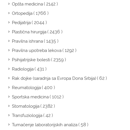
( 2142 )
Opšta medicina
( 1766 )
Ortopedija
( 2044 )
Pedijatrija
( 2436 )
Plastična hirurgija
( 1435 )
Pravilna ishrana
( 1292 )
Pravilna upotreba lekova
( 2359 )
Psihijatrijske bolesti
( 431 )
Radiologija
( 62 )
Rak dojke (saradnja sa Evropa Dona Srbija)
( 400 )
Reumatologija
( 1012 )
Sportska medicina
( 2382 )
Stomatologija
( 42 )
Transfuziologija
( 58 )
Tumačenje laboratorijskih analiza