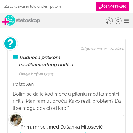
Za zakazivanje telefonskim putem
063/687-460
Odgovoreno: 05. 07. 2013.
Trudnoća prilikom
medikamentnog rinitisa
Pitanje broj: #117905
Poštovani,
Bojim se da je kod mene u pitanju medikamentni
rinitis. Planiram trudnoću. Kako rešiti problem? Da
li se mogu odvići od kapi?
Prim. mr sci. med Dušanka Milošević