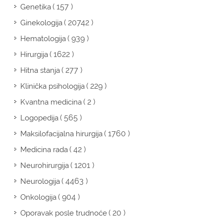
( 157 )
Genetika
( 20742 )
Ginekologija
( 939 )
Hematologija
( 1622 )
Hirurgija
( 277 )
Hitna stanja
( 229 )
Klinička psihologija
( 2 )
Kvantna medicina
( 565 )
Logopedija
( 1760 )
Maksilofacijalna hirurgija
( 42 )
Medicina rada
( 1201 )
Neurohirurgija
( 4463 )
Neurologija
( 904 )
Onkologija
( 20 )
Oporavak posle trudnoće