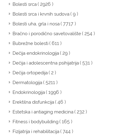
( 2926 )
Bolesti srca
( 9 )
Bolesti srca i krvnih sudova
( 7717 )
Bolesti uha, grla i nosa
( 254 )
Bračno i porodično savetovalište
( 611 )
Bubrežne bolesti
( 29 )
Dečija endokrinologija
( 531 )
Dečija i adolescentna psihijatrija
( 2 )
Dečija ortopedija
( 5211 )
Dermatologija
( 1996 )
Endokrinologija
( 46 )
Erektilna disfunkcija
( 232 )
Estetska i antiaging medicina
( 165 )
Fitness i bodybuilding
( 744 )
Fizijatrija i rehabilitacija