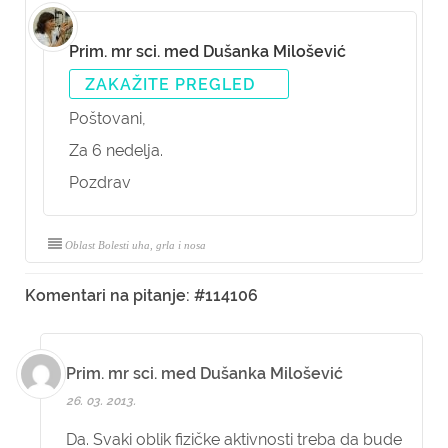
Prim. mr sci. med Dušanka Milošević
ZAKAŽITE PREGLED
Poštovani,
Za 6 nedelja.
Pozdrav
Oblast Bolesti uha, grla i nosa
Komentari na pitanje: #114106
Prim. mr sci. med Dušanka Milošević
26. 03. 2013.
Da. Svaki oblik fizičke aktivnosti treba da bude