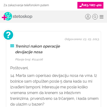
Za zakazivanje telefonskim putem
063/687-460
Odgovoreno: 23. 03. 2013.
Treninzi nakon operacije
devijacije nosa
Pitanje broj: #114106
Poštovani,
14. Marta sam operisao devijaciju nosa na vma. Iz
bolnice sam otpušten posle 5 dana kada su mi
izvađeni tamponi. Interesuje me posle koliko
vremena smem da krenem sa intezivnm
treninzima, prvenstveno sa trčanjem, i kada smem
da ulazim u bazen?