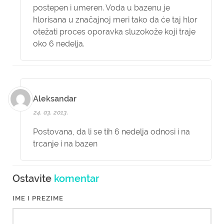
postepen i umeren. Voda u bazenu je
hlorisana u značajnoj meri tako da će taj hlor
otežati proces oporavka sluzokože koji traje
oko 6 nedelja.
Aleksandar
24. 03. 2013.
Postovana, da li se tih 6 nedelja odnosi i na
trcanje i na bazen
Ostavite
komentar
IME I PREZIME