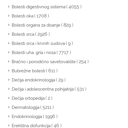
( 4055 )
Bolesti digestivnog sistema
( 1708 )
Bolesti oka
( 829 )
Bolesti organa za disanje
( 2926 )
Bolesti srca
( 9 )
Bolesti srca i krvnih sudova
( 7717 )
Bolesti uha, grla i nosa
( 254 )
Bračno i porodično savetovalište
( 611 )
Bubrežne bolesti
( 29 )
Dečija endokrinologija
( 531 )
Dečija i adolescentna psihijatrija
( 2 )
Dečija ortopedija
( 5211 )
Dermatologija
( 1996 )
Endokrinologija
( 46 )
Erektilna disfunkcija