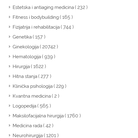
( 232 )
Estetska i antiaging medicina
( 165 )
Fitness i bodybuilding
( 744 )
Fizijatrija i rehabilitacija
( 157 )
Genetika
( 20742 )
Ginekologija
( 939 )
Hematologija
( 1622 )
Hirurgija
( 277 )
Hitna stanja
( 229 )
Klinička psihologija
( 2 )
Kvantna medicina
( 565 )
Logopedija
( 1760 )
Maksilofacijalna hirurgija
( 42 )
Medicina rada
( 1201 )
Neurohirurgija