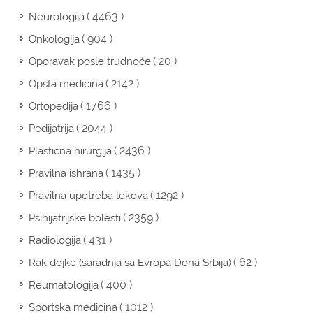
( 4463 )
Neurologija
( 904 )
Onkologija
( 20 )
Oporavak posle trudnoće
( 2142 )
Opšta medicina
( 1766 )
Ortopedija
( 2044 )
Pedijatrija
( 2436 )
Plastična hirurgija
( 1435 )
Pravilna ishrana
( 1292 )
Pravilna upotreba lekova
( 2359 )
Psihijatrijske bolesti
( 431 )
Radiologija
( 62 )
Rak dojke (saradnja sa Evropa Dona Srbija)
( 400 )
Reumatologija
( 1012 )
Sportska medicina