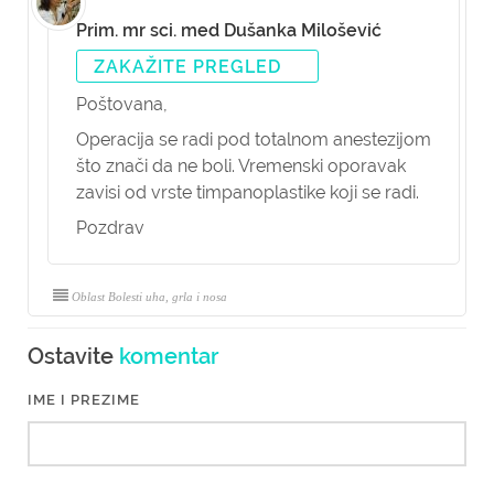
Prim. mr sci. med Dušanka Milošević
ZAKAŽITE PREGLED
Poštovana,
Operacija se radi pod totalnom anestezijom
što znači da ne boli. Vremenski oporavak
zavisi od vrste timpanoplastike koji se radi.
Pozdrav
Oblast Bolesti uha, grla i nosa
Ostavite
komentar
IME I PREZIME