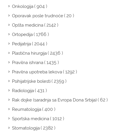
( 904 )
Onkologija
( 20 )
Oporavak posle trudnoće
( 2142 )
Opšta medicina
( 1766 )
Ortopedija
( 2044 )
Pedijatrija
( 2436 )
Plastična hirurgija
( 1435 )
Pravilna ishrana
( 1292 )
Pravilna upotreba lekova
( 2359 )
Psihijatrijske bolesti
( 431 )
Radiologija
( 62 )
Rak dojke (saradnja sa Evropa Dona Srbija)
( 400 )
Reumatologija
( 1012 )
Sportska medicina
( 2382 )
Stomatologija