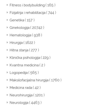
( 165 )
Fitness i bodybuilding
( 744 )
Fizijatrija i rehabilitacija
( 157 )
Genetika
( 20742 )
Ginekologija
( 938 )
Hematologija
( 1622 )
Hirurgija
( 277 )
Hitna stanja
( 229 )
Klinička psihologija
( 2 )
Kvantna medicina
( 565 )
Logopedija
( 1760 )
Maksilofacijalna hirurgija
( 42 )
Medicina rada
( 1201 )
Neurohirurgija
( 4463 )
Neurologija