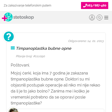
Za zakazivanje telefonskim putem
063/687-460
Odgovoreno: 14. 01. 2013.
Timpanoplastka bubne opne
Pitanje broj: #111090
Poštovani,
Mojoj ćerki, koja ima 7 godina je zakazana
timpanoplastika bubne opne. Doktori su mi
objasnili postupak operacije ali niko mi nije rekao
da li je to jako bolno? Zanima me i koliko je
vremenski potrebno da se oporavi posle
timpanoplastike?