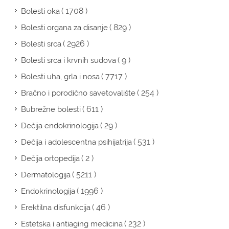
( 1708 )
Bolesti oka
( 829 )
Bolesti organa za disanje
( 2926 )
Bolesti srca
( 9 )
Bolesti srca i krvnih sudova
( 7717 )
Bolesti uha, grla i nosa
( 254 )
Bračno i porodično savetovalište
( 611 )
Bubrežne bolesti
( 29 )
Dečija endokrinologija
( 531 )
Dečija i adolescentna psihijatrija
( 2 )
Dečija ortopedija
( 5211 )
Dermatologija
( 1996 )
Endokrinologija
( 46 )
Erektilna disfunkcija
( 232 )
Estetska i antiaging medicina