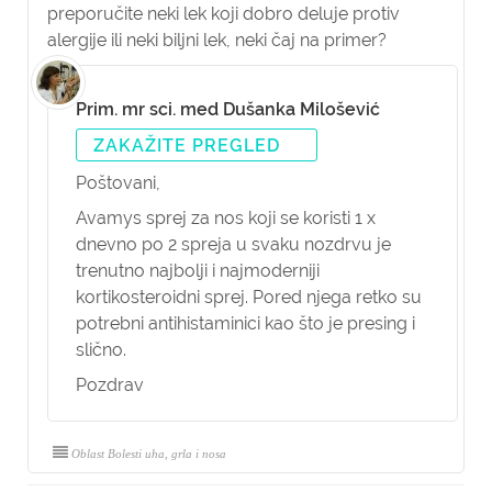
preporučite neki lek koji dobro deluje protiv
alergije ili neki biljni lek, neki čaj na primer?
Prim. mr sci. med Dušanka Milošević
ZAKAŽITE PREGLED
Poštovani,
Avamys sprej za nos koji se koristi 1 x
dnevno po 2 spreja u svaku nozdrvu je
trenutno najbolji i najmoderniji
kortikosteroidni sprej. Pored njega retko su
potrebni antihistaminici kao što je presing i
slično.
Pozdrav
Oblast Bolesti uha, grla i nosa