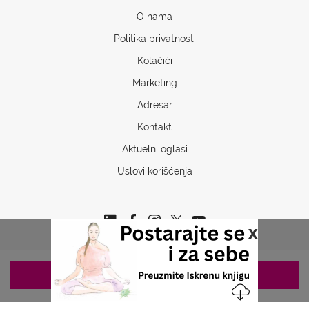
O nama
Politika privatnosti
Kolačići
Marketing
Adresar
Kontakt
Aktuelni oglasi
Uslovi korišćenja
x
ZAKAZIVANJE 063/687-460
Copyrights © 2026 Sva prava www.stetoskop.info