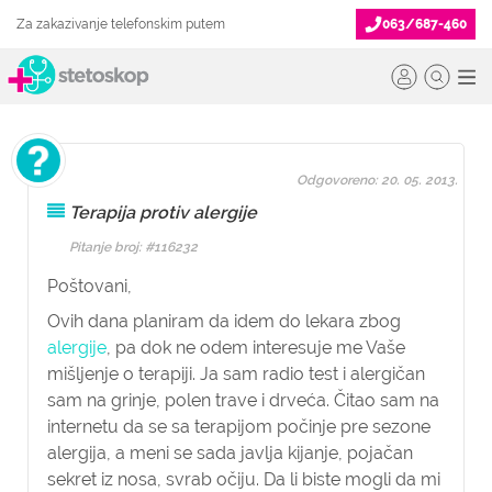
Za zakazivanje telefonskim putem
063/687-460
Odgovoreno: 20. 05. 2013.
Terapija protiv alergije
Pitanje broj: #116232
Poštovani,
Ovih dana planiram da idem do lekara zbog
alergije
, pa dok ne odem interesuje me Vaše
mišljenje o terapiji. Ja sam radio test i alergičan
sam na grinje, polen trave i drveća. Čitao sam na
internetu da se sa terapijom počinje pre sezone
alergija, a meni se sada javlja kijanje, pojačan
sekret iz nosa, svrab očiju. Da li biste mogli da mi