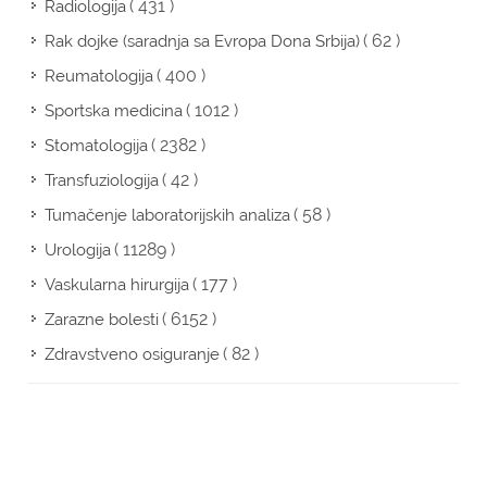
( 431 )
Radiologija
( 62 )
Rak dojke (saradnja sa Evropa Dona Srbija)
( 400 )
Reumatologija
( 1012 )
Sportska medicina
( 2382 )
Stomatologija
( 42 )
Transfuziologija
( 58 )
Tumačenje laboratorijskih analiza
( 11289 )
Urologija
( 177 )
Vaskularna hirurgija
( 6152 )
Zarazne bolesti
( 82 )
Zdravstveno osiguranje