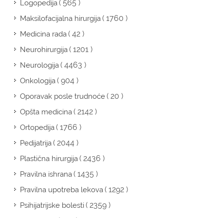
( 565 )
Logopedija
( 1760 )
Maksilofacijalna hirurgija
( 42 )
Medicina rada
( 1201 )
Neurohirurgija
( 4463 )
Neurologija
( 904 )
Onkologija
( 20 )
Oporavak posle trudnoće
( 2142 )
Opšta medicina
( 1766 )
Ortopedija
( 2044 )
Pedijatrija
( 2436 )
Plastična hirurgija
( 1435 )
Pravilna ishrana
( 1292 )
Pravilna upotreba lekova
( 2359 )
Psihijatrijske bolesti