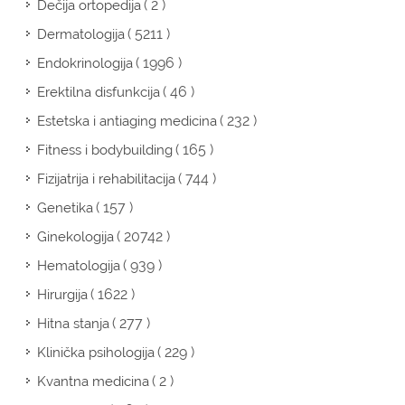
( 2 )
Dečija ortopedija
( 5211 )
Dermatologija
( 1996 )
Endokrinologija
( 46 )
Erektilna disfunkcija
( 232 )
Estetska i antiaging medicina
( 165 )
Fitness i bodybuilding
( 744 )
Fizijatrija i rehabilitacija
( 157 )
Genetika
( 20742 )
Ginekologija
( 939 )
Hematologija
( 1622 )
Hirurgija
( 277 )
Hitna stanja
( 229 )
Klinička psihologija
( 2 )
Kvantna medicina