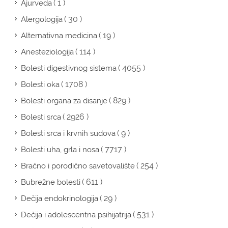
( 1 )
Ajurveda
( 30 )
Alergologija
( 19 )
Alternativna medicina
( 114 )
Anesteziologija
( 4055 )
Bolesti digestivnog sistema
( 1708 )
Bolesti oka
( 829 )
Bolesti organa za disanje
( 2926 )
Bolesti srca
( 9 )
Bolesti srca i krvnih sudova
( 7717 )
Bolesti uha, grla i nosa
( 254 )
Bračno i porodično savetovalište
( 611 )
Bubrežne bolesti
( 29 )
Dečija endokrinologija
( 531 )
Dečija i adolescentna psihijatrija