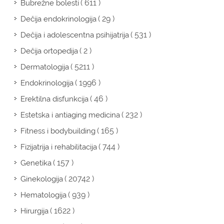
( 611 )
Bubrežne bolesti
( 29 )
Dečija endokrinologija
( 531 )
Dečija i adolescentna psihijatrija
( 2 )
Dečija ortopedija
( 5211 )
Dermatologija
( 1996 )
Endokrinologija
( 46 )
Erektilna disfunkcija
( 232 )
Estetska i antiaging medicina
( 165 )
Fitness i bodybuilding
( 744 )
Fizijatrija i rehabilitacija
( 157 )
Genetika
( 20742 )
Ginekologija
( 939 )
Hematologija
( 1622 )
Hirurgija