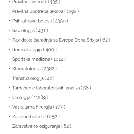
( 1435 )
Pravilna ishrana
( 1292 )
Pravilna upotreba lekova
( 2359 )
Psihijatrijske bolesti
( 431 )
Radiologija
( 62 )
Rak dojke (saradnja sa Evropa Dona Srbija)
( 400 )
Reumatologija
( 1012 )
Sportska medicina
( 2382 )
Stomatologija
( 42 )
Transfuziologija
( 58 )
Tumačenje laboratorijskih analiza
( 11289 )
Urologija
( 177 )
Vaskularna hirurgija
( 6152 )
Zarazne bolesti
( 82 )
Zdravstveno osiguranje