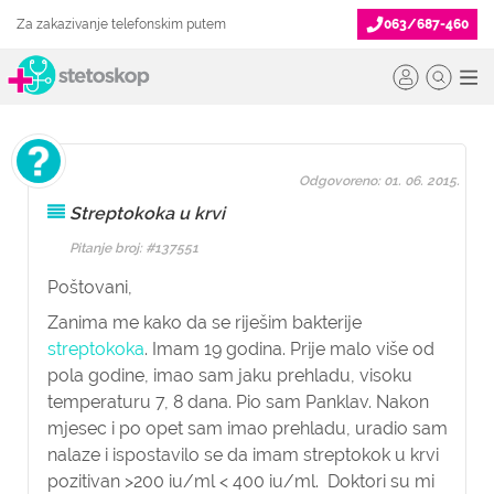
Za zakazivanje telefonskim putem
063/687-460
Odgovoreno: 01. 06. 2015.
Streptokoka u krvi
Pitanje broj: #137551
Poštovani,
Zanima me kako da se riješim bakterije
streptokoka
. Imam 19 godina. Prije malo više od
pola godine, imao sam jaku prehladu, visoku
temperaturu 7, 8 dana. Pio sam Panklav. Nakon
mjesec i po opet sam imao prehladu, uradio sam
nalaze i ispostavilo se da imam streptokok u krvi
pozitivan >200 iu/ml < 400 iu/ml. Doktori su mi