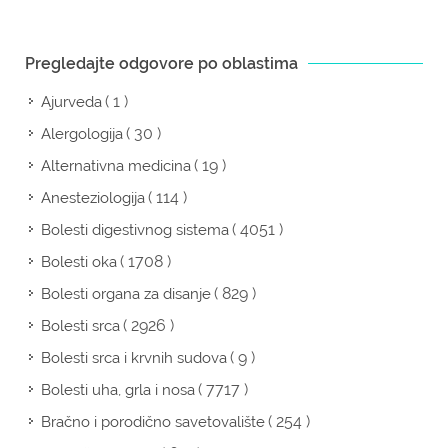
Pregledajte odgovore po oblastima
( 1 )
Ajurveda
( 30 )
Alergologija
( 19 )
Alternativna medicina
( 114 )
Anesteziologija
( 4051 )
Bolesti digestivnog sistema
( 1708 )
Bolesti oka
( 829 )
Bolesti organa za disanje
( 2926 )
Bolesti srca
( 9 )
Bolesti srca i krvnih sudova
( 7717 )
Bolesti uha, grla i nosa
( 254 )
Bračno i porodično savetovalište