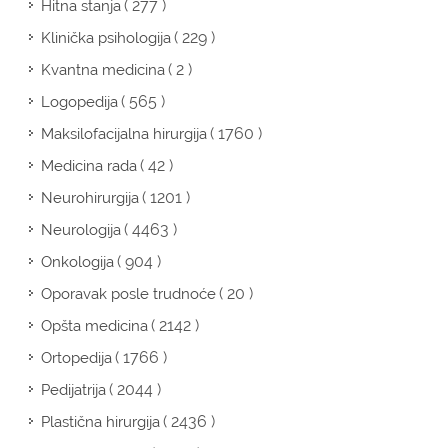
( 277 )
Hitna stanja
( 229 )
Klinička psihologija
( 2 )
Kvantna medicina
( 565 )
Logopedija
( 1760 )
Maksilofacijalna hirurgija
( 42 )
Medicina rada
( 1201 )
Neurohirurgija
( 4463 )
Neurologija
( 904 )
Onkologija
( 20 )
Oporavak posle trudnoće
( 2142 )
Opšta medicina
( 1766 )
Ortopedija
( 2044 )
Pedijatrija
( 2436 )
Plastična hirurgija