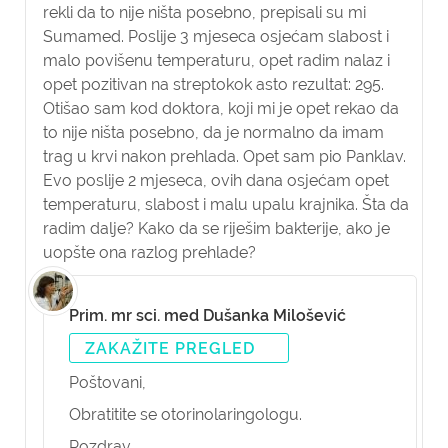
rekli da to nije ništa posebno, prepisali su mi
Sumamed. Poslije 3 mjeseca osjećam slabost i
malo povišenu temperaturu, opet radim nalaz i
opet pozitivan na streptokok asto rezultat: 295.
Otišao sam kod doktora, koji mi je opet rekao da
to nije ništa posebno, da je normalno da imam
trag u krvi nakon prehlada. Opet sam pio Panklav.
Evo poslije 2 mjeseca, ovih dana osjećam opet
temperaturu, slabost i malu upalu krajnika. Šta da
radim dalje? Kako da se riješim bakterije, ako je
uopšte ona razlog prehlade?
Prim. mr sci. med Dušanka Milošević
ZAKAŽITE PREGLED
Poštovani,
Obratitite se otorinolaringologu.
Pozdrav