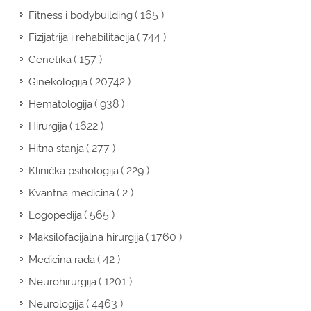
( 165 )
Fitness i bodybuilding
( 744 )
Fizijatrija i rehabilitacija
( 157 )
Genetika
( 20742 )
Ginekologija
( 938 )
Hematologija
( 1622 )
Hirurgija
( 277 )
Hitna stanja
( 229 )
Klinička psihologija
( 2 )
Kvantna medicina
( 565 )
Logopedija
( 1760 )
Maksilofacijalna hirurgija
( 42 )
Medicina rada
( 1201 )
Neurohirurgija
( 4463 )
Neurologija