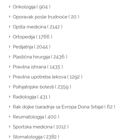
( 904 )
Onkologija
( 20 )
Oporavak posle trudnoće
( 2142 )
Opšta medicina
( 1766 )
Ortopedija
( 2044 )
Pedijatrija
( 2436 )
Plastična hirurgija
( 1435 )
Pravilna ishrana
( 1292 )
Pravilna upotreba lekova
( 2359 )
Psihijatrijske bolesti
( 431 )
Radiologija
( 62 )
Rak dojke (saradnja sa Evropa Dona Srbija)
( 400 )
Reumatologija
( 1012 )
Sportska medicina
( 2382 )
Stomatologija