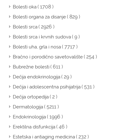
( 1708 )
Bolesti oka
( 829 )
Bolesti organa za disanje
( 2926 )
Bolesti srca
( 9 )
Bolesti srca i krvnih sudova
( 7717 )
Bolesti uha, grla i nosa
( 254 )
Bračno i porodično savetovalište
( 611 )
Bubrežne bolesti
( 29 )
Dečija endokrinologija
( 531 )
Dečija i adolescentna psihijatrija
( 2 )
Dečija ortopedija
( 5211 )
Dermatologija
( 1996 )
Endokrinologija
( 46 )
Erektilna disfunkcija
( 232 )
Estetska i antiaging medicina