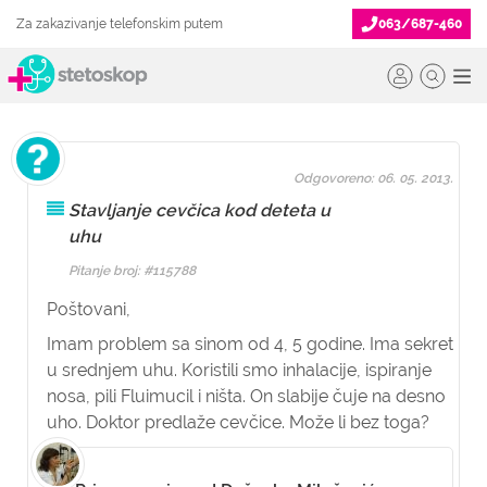
Za zakazivanje telefonskim putem
063/687-460
Odgovoreno: 06. 05. 2013.
Stavljanje cevčica kod deteta u
uhu
Pitanje broj: #115788
Poštovani,
Imam problem sa sinom od 4, 5 godine. Ima sekret
u srednjem uhu. Koristili smo inhalacije, ispiranje
nosa, pili Fluimucil i ništa. On slabije čuje na desno
uho. Doktor predlaže cevčice. Može li bez toga?