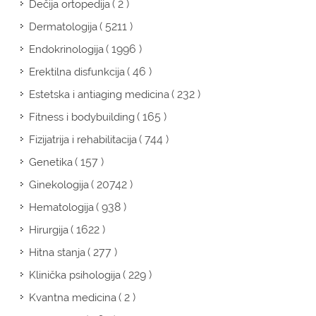
( 2 )
Dečija ortopedija
( 5211 )
Dermatologija
( 1996 )
Endokrinologija
( 46 )
Erektilna disfunkcija
( 232 )
Estetska i antiaging medicina
( 165 )
Fitness i bodybuilding
( 744 )
Fizijatrija i rehabilitacija
( 157 )
Genetika
( 20742 )
Ginekologija
( 938 )
Hematologija
( 1622 )
Hirurgija
( 277 )
Hitna stanja
( 229 )
Klinička psihologija
( 2 )
Kvantna medicina