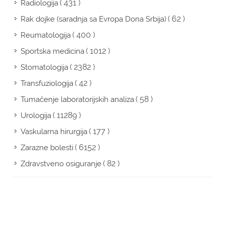
( 431 )
Radiologija
( 62 )
Rak dojke (saradnja sa Evropa Dona Srbija)
( 400 )
Reumatologija
( 1012 )
Sportska medicina
( 2382 )
Stomatologija
( 42 )
Transfuziologija
( 58 )
Tumačenje laboratorijskih analiza
( 11289 )
Urologija
( 177 )
Vaskularna hirurgija
( 6152 )
Zarazne bolesti
( 82 )
Zdravstveno osiguranje