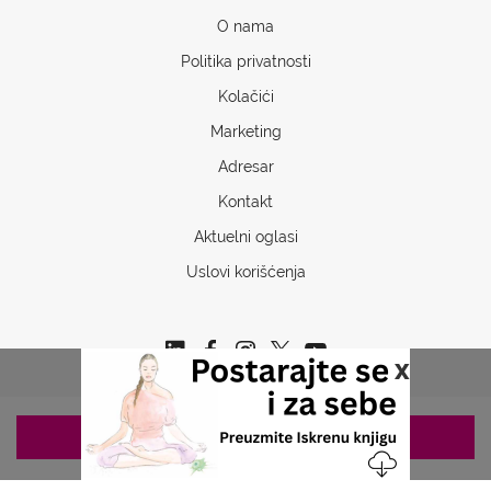
O nama
Politika privatnosti
Kolačići
Marketing
Adresar
Kontakt
Aktuelni oglasi
Uslovi korišćenja
x
ZAKAZIVANJE 063/687-460
Copyrights © 2026 Sva prava www.stetoskop.info