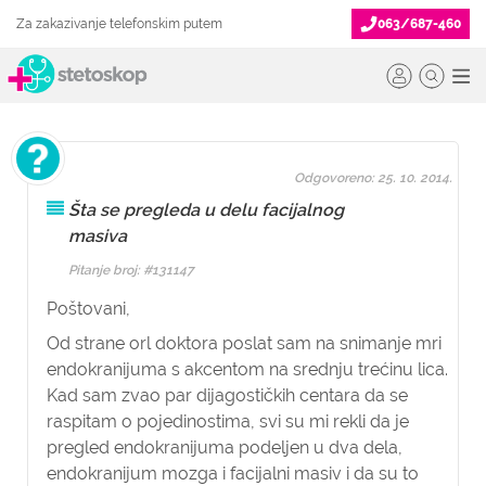
Za zakazivanje telefonskim putem
063/687-460
Odgovoreno: 25. 10. 2014.
Šta se pregleda u delu facijalnog
masiva
Pitanje broj: #131147
Poštovani,
Od strane orl doktora poslat sam na snimanje mri
endokranijuma s akcentom na srednju trećinu lica.
Kad sam zvao par dijagostičkih centara da se
raspitam o pojedinostima, svi su mi rekli da je
pregled endokranijuma podeljen u dva dela,
endokranijum mozga i facijalni masiv i da su to