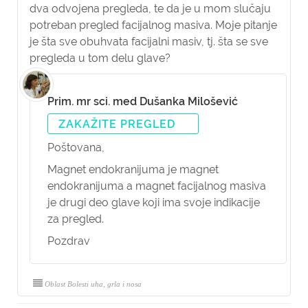
dva odvojena pregleda, te da je u mom slučaju
potreban pregled facijalnog masiva. Moje pitanje
je šta sve obuhvata facijalni masiv, tj. šta se sve
pregleda u tom delu glave?
Prim. mr sci. med Dušanka Milošević
ZAKAŽITE PREGLED
Poštovana,
Magnet endokranijuma je magnet
endokranijuma a magnet facijalnog masiva
je drugi deo glave koji ima svoje indikacije
za pregled.
Pozdrav
Oblast Bolesti uha, grla i nosa