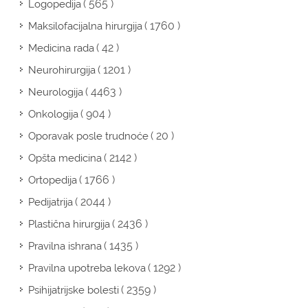
( 565 )
Logopedija
( 1760 )
Maksilofacijalna hirurgija
( 42 )
Medicina rada
( 1201 )
Neurohirurgija
( 4463 )
Neurologija
( 904 )
Onkologija
( 20 )
Oporavak posle trudnoće
( 2142 )
Opšta medicina
( 1766 )
Ortopedija
( 2044 )
Pedijatrija
( 2436 )
Plastična hirurgija
( 1435 )
Pravilna ishrana
( 1292 )
Pravilna upotreba lekova
( 2359 )
Psihijatrijske bolesti