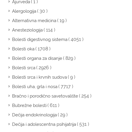
( 1 )
Ajurveda
( 30 )
Alergologija
( 19 )
Alternativna medicina
( 114 )
Anesteziologija
( 4051 )
Bolesti digestivnog sistema
( 1708 )
Bolesti oka
( 829 )
Bolesti organa za disanje
( 2926 )
Bolesti srca
( 9 )
Bolesti srca i krvnih sudova
( 7717 )
Bolesti uha, grla i nosa
( 254 )
Bračno i porodično savetovalište
( 611 )
Bubrežne bolesti
( 29 )
Dečija endokrinologija
( 531 )
Dečija i adolescentna psihijatrija