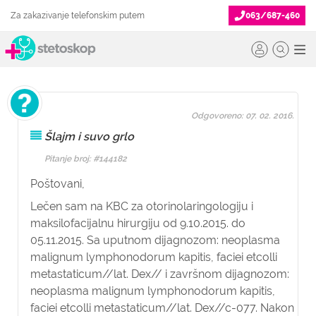
Za zakazivanje telefonskim putem
063/687-460
Odgovoreno: 07. 02. 2016.
Šlajm i suvo grlo
Pitanje broj: #144182
Poštovani,
Lečen sam na KBC za otorinolaringologiju i
maksilofacijalnu hirurgiju od 9.10.2015. do
05.11.2015. Sa uputnom dijagnozom: neoplasma
malignum lymphonodorum kapitis, faciei etcolli
metastaticum//lat. Dex// i završnom dijagnozom:
neoplasma malignum lymphonodorum kapitis,
faciei etcolli metastaticum//lat. Dex//c-077. Nakon