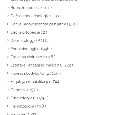
( 611 )
Bubrežne bolesti
( 29 )
Dečija endokrinologija
( 531 )
Dečija i adolescentna psihijatrija
( 2 )
Dečija ortopedija
( 5211 )
Dermatologija
( 1996 )
Endokrinologija
( 46 )
Erektilna disfunkcija
( 232 )
Estetska i antiaging medicina
( 165 )
Fitness i bodybuilding
( 744 )
Fizijatrija i rehabilitacija
( 157 )
Genetika
( 20742 )
Ginekologija
( 938 )
Hematologija
( 1622 )
Hirurgija