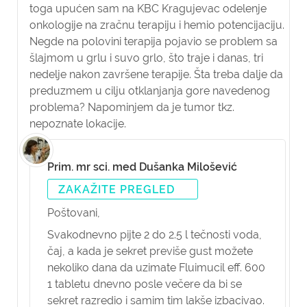
toga upućen sam na KBC Kragujevac odelenje
onkologije na zračnu terapiju i hemio potencijaciju.
Negde na polovini terapija pojavio se problem sa
šlajmom u grlu i suvo grlo, što traje i danas, tri
nedelje nakon završene terapije. Šta treba dalje da
preduzmem u cilju otklanjanja gore navedenog
problema? Napominjem da je tumor tkz.
nepoznate lokacije.
Prim. mr sci. med Dušanka Milošević
ZAKAŽITE PREGLED
Poštovani,
Svakodnevno pijte 2 do 2.5 l tečnosti voda,
čaj, a kada je sekret previše gust možete
nekoliko dana da uzimate Fluimucil eff. 600
1 tabletu dnevno posle večere da bi se
sekret razredio i samim tim lakše izbacivao.