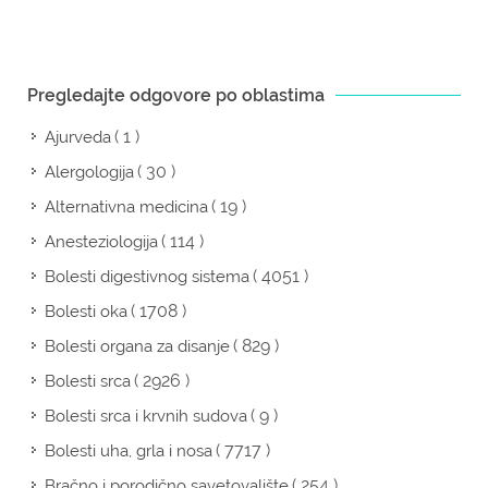
Pregledajte odgovore po oblastima
( 1 )
Ajurveda
( 30 )
Alergologija
( 19 )
Alternativna medicina
( 114 )
Anesteziologija
( 4051 )
Bolesti digestivnog sistema
( 1708 )
Bolesti oka
( 829 )
Bolesti organa za disanje
( 2926 )
Bolesti srca
( 9 )
Bolesti srca i krvnih sudova
( 7717 )
Bolesti uha, grla i nosa
( 254 )
Bračno i porodično savetovalište