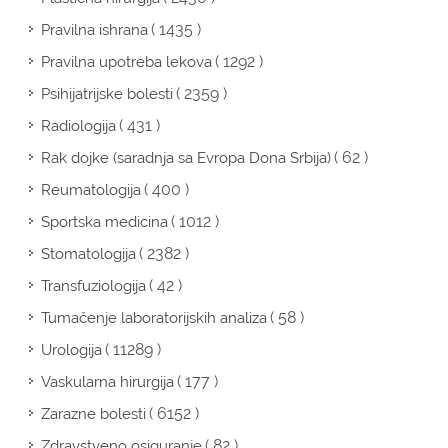
( 1435 )
Pravilna ishrana
( 1292 )
Pravilna upotreba lekova
( 2359 )
Psihijatrijske bolesti
( 431 )
Radiologija
( 62 )
Rak dojke (saradnja sa Evropa Dona Srbija)
( 400 )
Reumatologija
( 1012 )
Sportska medicina
( 2382 )
Stomatologija
( 42 )
Transfuziologija
( 58 )
Tumačenje laboratorijskih analiza
( 11289 )
Urologija
( 177 )
Vaskularna hirurgija
( 6152 )
Zarazne bolesti
( 82 )
Zdravstveno osiguranje