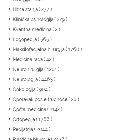
( 277 )
Hitna stanja
( 229 )
Klinička psihologija
( 2 )
Kvantna medicina
( 565 )
Logopedija
( 1760 )
Maksilofacijalna hirurgija
( 42 )
Medicina rada
( 1201 )
Neurohirurgija
( 4463 )
Neurologija
( 904 )
Onkologija
( 20 )
Oporavak posle trudnoće
( 2142 )
Opšta medicina
( 1766 )
Ortopedija
( 2044 )
Pedijatrija
( 2436 )
Plastična hirurgija