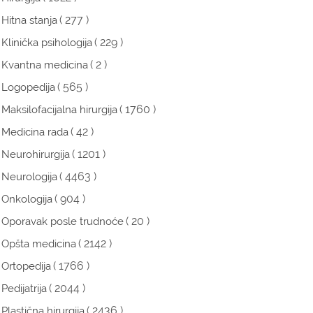
( 277 )
Hitna stanja
( 229 )
Klinička psihologija
( 2 )
Kvantna medicina
( 565 )
Logopedija
( 1760 )
Maksilofacijalna hirurgija
( 42 )
Medicina rada
( 1201 )
Neurohirurgija
( 4463 )
Neurologija
( 904 )
Onkologija
( 20 )
Oporavak posle trudnoće
( 2142 )
Opšta medicina
( 1766 )
Ortopedija
( 2044 )
Pedijatrija
( 2436 )
Plastična hirurgija