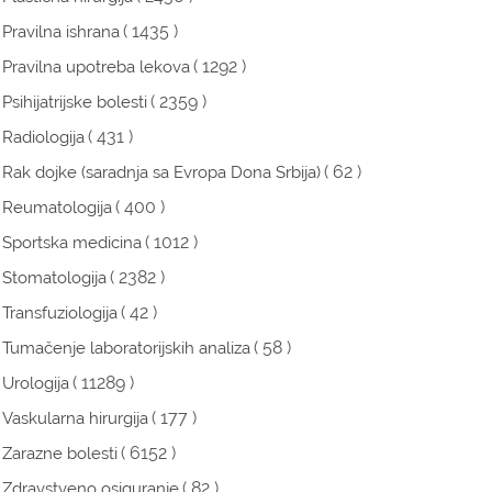
( 1435 )
Pravilna ishrana
( 1292 )
Pravilna upotreba lekova
( 2359 )
Psihijatrijske bolesti
( 431 )
Radiologija
( 62 )
Rak dojke (saradnja sa Evropa Dona Srbija)
( 400 )
Reumatologija
( 1012 )
Sportska medicina
( 2382 )
Stomatologija
( 42 )
Transfuziologija
( 58 )
Tumačenje laboratorijskih analiza
( 11289 )
Urologija
( 177 )
Vaskularna hirurgija
( 6152 )
Zarazne bolesti
( 82 )
Zdravstveno osiguranje