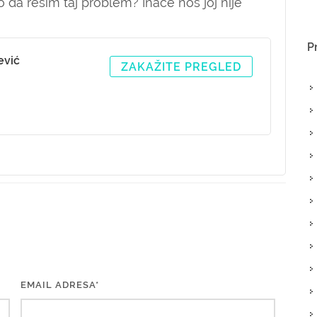
 da rešim taj problem? Inače nos joj nije
P
ević
ZAKAŽITE PREGLED
EMAIL ADRESA*