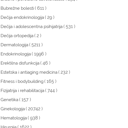
( 611 )
Bubrežne bolesti
( 29 )
Dečija endokrinologija
( 531 )
Dečija i adolescentna psihijatrija
( 2 )
Dečija ortopedija
( 5211 )
Dermatologija
( 1996 )
Endokrinologija
( 46 )
Erektilna disfunkcija
( 232 )
Estetska i antiaging medicina
( 165 )
Fitness i bodybuilding
( 744 )
Fizijatrija i rehabilitacija
( 157 )
Genetika
( 20742 )
Ginekologija
( 938 )
Hematologija
( 1622 )
Hirurgija