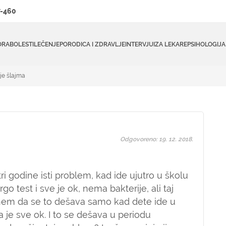
-460
ORA
BOLESTI
LEČENJE
PORODICA I ZDRAVLJE
INTERVJUI
ZA LEKARE
PSIHOLOGIJA
je šlajma
Odgovoreno: 19. 12. 2018.
i godine isti problem, kad ide ujutro u školu
lergo test i sve je ok, nema bakterije, ali taj
nem da se to dešava samo kad dete ide u
 je sve ok. I to se dešava u periodu