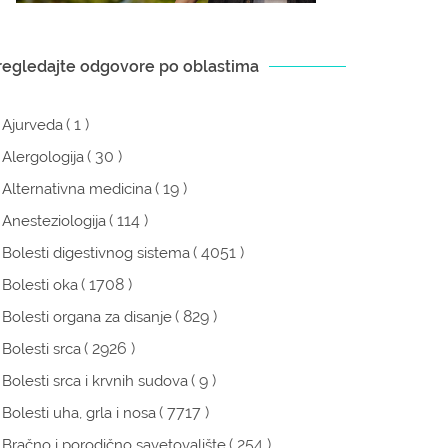
regledajte odgovore po oblastima
( 1 )
Ajurveda
( 30 )
Alergologija
( 19 )
Alternativna medicina
( 114 )
Anesteziologija
( 4051 )
Bolesti digestivnog sistema
( 1708 )
Bolesti oka
( 829 )
Bolesti organa za disanje
( 2926 )
Bolesti srca
( 9 )
Bolesti srca i krvnih sudova
( 7717 )
Bolesti uha, grla i nosa
( 254 )
Bračno i porodično savetovalište