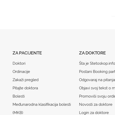
ZA PACIJENTE
ZA DOKTORE
Doktori
Šta je Stetoskop.inf
Ordinacije
Postani Booking par
Zakaži pregled
Odgovaraj na pitanja
Pitajte doktora
Objavi svoj tekst o m
Bolesti
Promoviši svoju ordi
Međunarodna klasifikacija bolesti
Novosti za doktore
(MKB)
Login za doktore