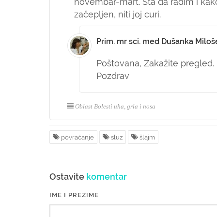
novembar-mart. Šta da radim i kako
začepljen, niti joj curi.
Prim. mr sci. med Dušanka Miloš
Poštovana,
Zakažite pregled.
Pozdrav
Oblast Bolesti uha, grla i nosa
povraćanje
sluz
šlajm
Ostavite
komentar
IME I PREZIME