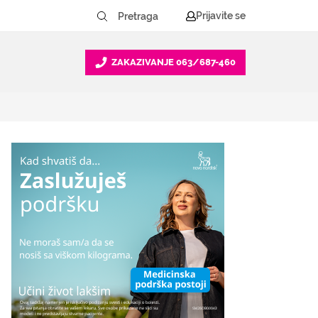
Prijavite se
ZAKAZIVANJE
063/687-460