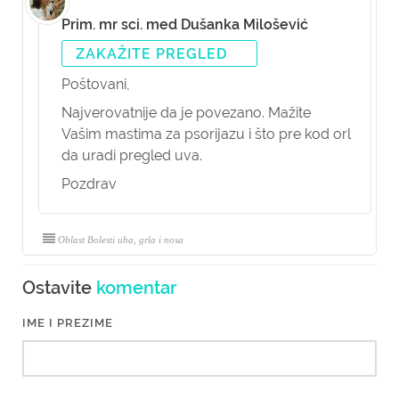
Prim. mr sci. med Dušanka Milošević
ZAKAŽITE PREGLED
Poštovani,
Najverovatnije da je povezano. Mažite
Vašim mastima za psorijazu i što pre kod orl
da uradi pregled uva.
Pozdrav
Oblast Bolesti uha, grla i nosa
Ostavite
komentar
IME I PREZIME