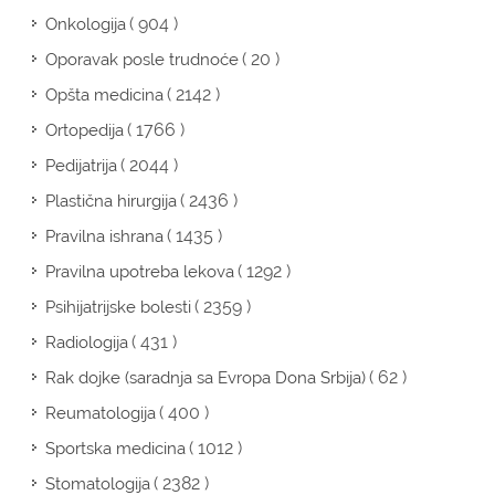
( 904 )
Onkologija
( 20 )
Oporavak posle trudnoće
( 2142 )
Opšta medicina
( 1766 )
Ortopedija
( 2044 )
Pedijatrija
( 2436 )
Plastična hirurgija
( 1435 )
Pravilna ishrana
( 1292 )
Pravilna upotreba lekova
( 2359 )
Psihijatrijske bolesti
( 431 )
Radiologija
( 62 )
Rak dojke (saradnja sa Evropa Dona Srbija)
( 400 )
Reumatologija
( 1012 )
Sportska medicina
( 2382 )
Stomatologija