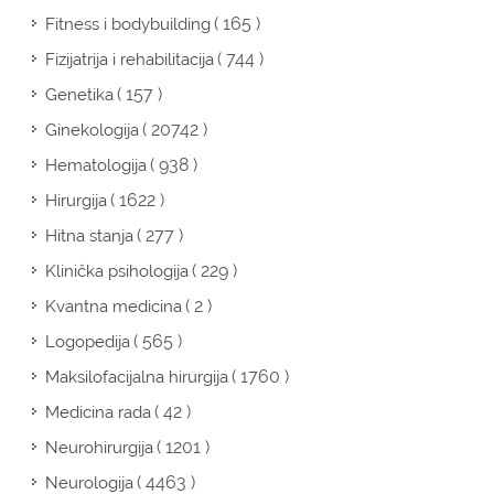
( 165 )
Fitness i bodybuilding
( 744 )
Fizijatrija i rehabilitacija
( 157 )
Genetika
( 20742 )
Ginekologija
( 938 )
Hematologija
( 1622 )
Hirurgija
( 277 )
Hitna stanja
( 229 )
Klinička psihologija
( 2 )
Kvantna medicina
( 565 )
Logopedija
( 1760 )
Maksilofacijalna hirurgija
( 42 )
Medicina rada
( 1201 )
Neurohirurgija
( 4463 )
Neurologija