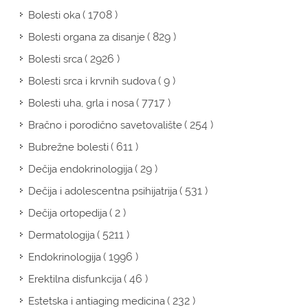
( 1708 )
Bolesti oka
( 829 )
Bolesti organa za disanje
( 2926 )
Bolesti srca
( 9 )
Bolesti srca i krvnih sudova
( 7717 )
Bolesti uha, grla i nosa
( 254 )
Bračno i porodično savetovalište
( 611 )
Bubrežne bolesti
( 29 )
Dečija endokrinologija
( 531 )
Dečija i adolescentna psihijatrija
( 2 )
Dečija ortopedija
( 5211 )
Dermatologija
( 1996 )
Endokrinologija
( 46 )
Erektilna disfunkcija
( 232 )
Estetska i antiaging medicina