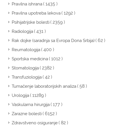
( 1435 )
Pravilna ishrana
( 1292 )
Pravilna upotreba lekova
( 2359 )
Psihijatrijske bolesti
( 431 )
Radiologija
( 62 )
Rak dojke (saradnja sa Evropa Dona Srbija)
( 400 )
Reumatologija
( 1012 )
Sportska medicina
( 2382 )
Stomatologija
( 42 )
Transfuziologija
( 58 )
Tumačenje laboratorijskih analiza
( 11289 )
Urologija
( 177 )
Vaskularna hirurgija
( 6152 )
Zarazne bolesti
( 82 )
Zdravstveno osiguranje