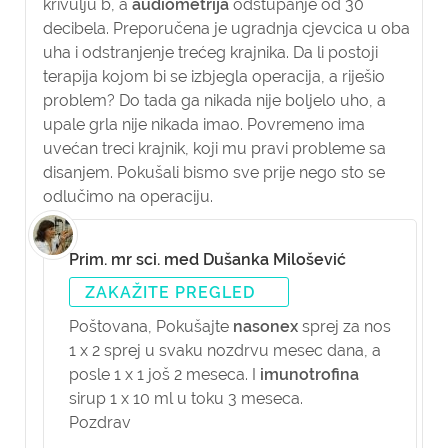
krivulju b, a
audiometrija
odstupanje od 30
decibela. Preporučena je ugradnja cjevcica u oba
uha i odstranjenje trećeg krajnika. Da li postoji
terapija kojom bi se izbjegla operacija, a riješio
problem? Do tada ga nikada nije boljelo uho, a
upale grla nije nikada imao. Povremeno ima
uvećan treci krajnik, koji mu pravi probleme sa
disanjem. Pokušali bismo sve prije nego sto se
odlučimo na operaciju.
Prim. mr sci. med Dušanka Milošević
ZAKAŽITE PREGLED
Poštovana,
Pokušajte
nasonex
sprej za nos
1 x 2 sprej u svaku nozdrvu mesec dana, a
posle 1 x 1 još 2 meseca. I
imunotrofina
sirup 1 x 10 ml u toku 3 meseca.
Pozdrav