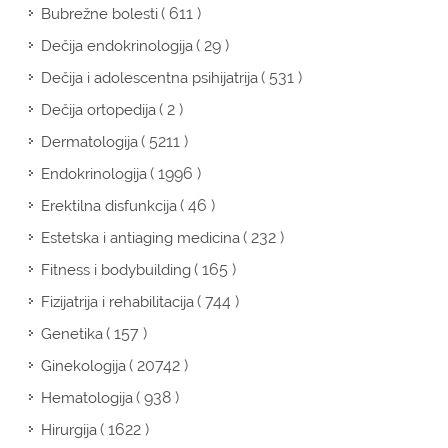
( 611 )
Bubrežne bolesti
( 29 )
Dečija endokrinologija
( 531 )
Dečija i adolescentna psihijatrija
( 2 )
Dečija ortopedija
( 5211 )
Dermatologija
( 1996 )
Endokrinologija
( 46 )
Erektilna disfunkcija
( 232 )
Estetska i antiaging medicina
( 165 )
Fitness i bodybuilding
( 744 )
Fizijatrija i rehabilitacija
( 157 )
Genetika
( 20742 )
Ginekologija
( 938 )
Hematologija
( 1622 )
Hirurgija