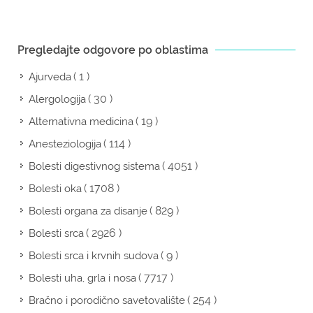
Pregledajte odgovore po oblastima
( 1 )
Ajurveda
( 30 )
Alergologija
( 19 )
Alternativna medicina
( 114 )
Anesteziologija
( 4051 )
Bolesti digestivnog sistema
( 1708 )
Bolesti oka
( 829 )
Bolesti organa za disanje
( 2926 )
Bolesti srca
( 9 )
Bolesti srca i krvnih sudova
( 7717 )
Bolesti uha, grla i nosa
( 254 )
Bračno i porodično savetovalište