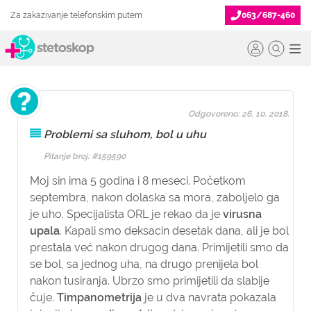
Za zakazivanje telefonskim putem
063/687-460
Odgovoreno: 26. 10. 2018.
Problemi sa sluhom, bol u uhu
Pitanje broj: #159590
Moj sin ima 5 godina i 8 meseci. Početkom
septembra, nakon dolaska sa mora, zaboljelo ga
je uho. Specijalista ORL je rekao da je
virusna
upala
. Kapali smo deksacin desetak dana, ali je bol
prestala već nakon drugog dana. Primijetili smo da
se bol, sa jednog uha, na drugo prenijela bol
nakon tusiranja. Ubrzo smo primijetili da slabije
čuje.
Timpanometrija
je u dva navrata pokazala