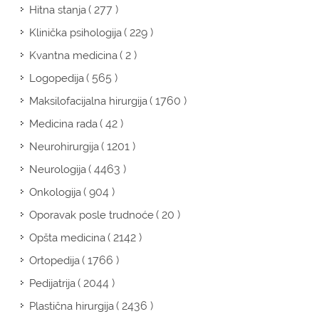
( 277 )
Hitna stanja
( 229 )
Klinička psihologija
( 2 )
Kvantna medicina
( 565 )
Logopedija
( 1760 )
Maksilofacijalna hirurgija
( 42 )
Medicina rada
( 1201 )
Neurohirurgija
( 4463 )
Neurologija
( 904 )
Onkologija
( 20 )
Oporavak posle trudnoće
( 2142 )
Opšta medicina
( 1766 )
Ortopedija
( 2044 )
Pedijatrija
( 2436 )
Plastična hirurgija