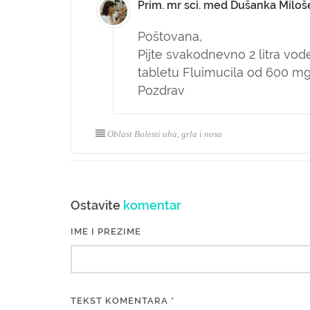
Prim. mr sci. med Dušanka Miloš
Poštovana,
Pijte svakodnevno 2 litra vo
tabletu Fluimucila od 600 mg 
Pozdrav
Oblast Bolesti uha, grla i nosa
Ostavite
komentar
IME I PREZIME
TEKST KOMENTARA *