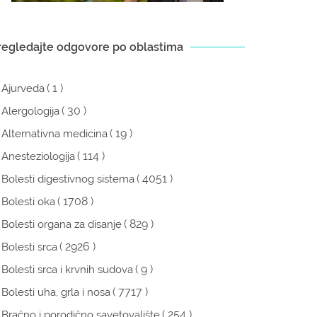
regledajte odgovore po oblastima
( 1 )
Ajurveda
( 30 )
Alergologija
( 19 )
Alternativna medicina
( 114 )
Anesteziologija
( 4051 )
Bolesti digestivnog sistema
( 1708 )
Bolesti oka
( 829 )
Bolesti organa za disanje
( 2926 )
Bolesti srca
( 9 )
Bolesti srca i krvnih sudova
( 7717 )
Bolesti uha, grla i nosa
( 254 )
Bračno i porodično savetovalište