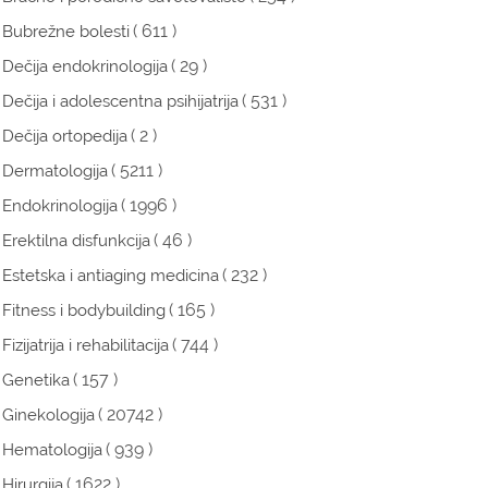
( 611 )
Bubrežne bolesti
( 29 )
Dečija endokrinologija
( 531 )
Dečija i adolescentna psihijatrija
( 2 )
Dečija ortopedija
( 5211 )
Dermatologija
( 1996 )
Endokrinologija
( 46 )
Erektilna disfunkcija
( 232 )
Estetska i antiaging medicina
( 165 )
Fitness i bodybuilding
( 744 )
Fizijatrija i rehabilitacija
( 157 )
Genetika
( 20742 )
Ginekologija
( 939 )
Hematologija
( 1622 )
Hirurgija