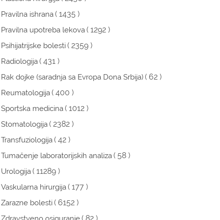
( 1435 )
Pravilna ishrana
( 1292 )
Pravilna upotreba lekova
( 2359 )
Psihijatrijske bolesti
( 431 )
Radiologija
( 62 )
Rak dojke (saradnja sa Evropa Dona Srbija)
( 400 )
Reumatologija
( 1012 )
Sportska medicina
( 2382 )
Stomatologija
( 42 )
Transfuziologija
( 58 )
Tumačenje laboratorijskih analiza
( 11289 )
Urologija
( 177 )
Vaskularna hirurgija
( 6152 )
Zarazne bolesti
( 82 )
Zdravstveno osiguranje