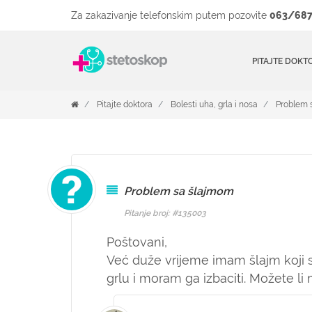
Za zakazivanje telefonskim putem pozovite
063/687
PITAJTE DOKT
Pitajte doktora
Bolesti uha, grla i nosa
Problem 
Problem sa šlajmom
Pitanje broj: #135003
Poštovani,
Već duže vrijeme imam šlajm koji 
grlu i moram ga izbaciti. Možete li 