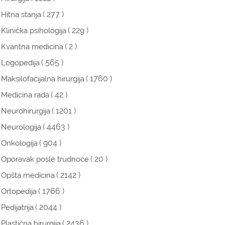
( 277 )
Hitna stanja
( 229 )
Klinička psihologija
( 2 )
Kvantna medicina
( 565 )
Logopedija
( 1760 )
Maksilofacijalna hirurgija
( 42 )
Medicina rada
( 1201 )
Neurohirurgija
( 4463 )
Neurologija
( 904 )
Onkologija
( 20 )
Oporavak posle trudnoće
( 2142 )
Opšta medicina
( 1766 )
Ortopedija
( 2044 )
Pedijatrija
( 2436 )
Plastična hirurgija