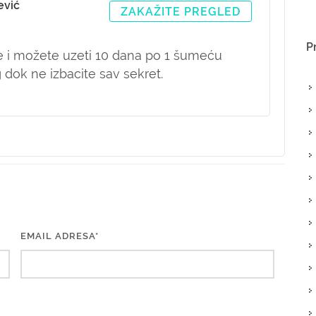
ević
ZAKAŽITE PREGLED
P
de i možete uzeti 10 dana po 1 šumeću
dok ne izbacite sav sekret.
EMAIL ADRESA*