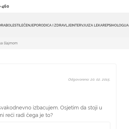
-460
ORA
BOLESTI
LEČENJE
PORODICA I ZDRAVLJE
INTERVJUI
ZA LEKARE
PSIHOLOGIJA
sa šlajmom
Odgovoreno: 20. 02. 2015.
svakodnevno izbacujem. Osjetim da stoji u
mi reći radi čega je to?