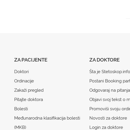
ZA PACIJENTE
ZA DOKTORE
Doktori
Šta je Stetoskop.inf
Ordinacije
Postani Booking par
Zakaži pregled
Odgovaraj na pitanja
Pitajte doktora
Objavi svoj tekst o m
Bolesti
Promoviši svoju ordi
Međunarodna klasifikacija bolesti
Novosti za doktore
(MKB)
Login za doktore