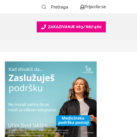
Prijavite se
ZAKAZIVANJE
063/687-460