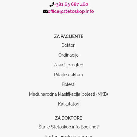
+381 63 687 460
office@stetoskop.info
ZA PACIJENTE
Doktori
Ordinacije
Zakaži pregled
Pitajte doktora
Bolesti
Međunarodna klasifikacija bolesti (MKB)
Kalkulatori
ZA DOKTORE
Šta je Stetoskop.info Booking?
Postani Booking partner