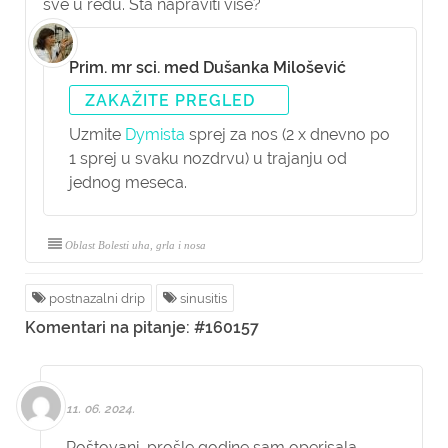
sve u redu. Sta napraviti više?
Prim. mr sci. med Dušanka Milošević
ZAKAŽITE PREGLED
Uzmite
Dymista
sprej za nos (2 x dnevno po
1 sprej u svaku nozdrvu) u trajanju od
jednog meseca.
Oblast Bolesti uha, grla i nosa
postnazalni drip
sinusitis
Komentari na pitanje: #160157
11. 06. 2024.
Poštovani, prošle godine sam operisala