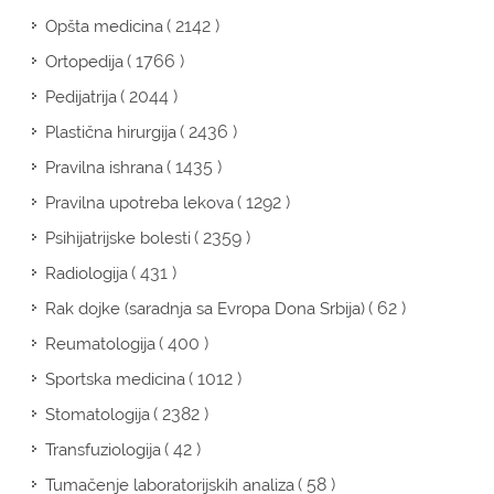
( 2142 )
Opšta medicina
( 1766 )
Ortopedija
( 2044 )
Pedijatrija
( 2436 )
Plastična hirurgija
( 1435 )
Pravilna ishrana
( 1292 )
Pravilna upotreba lekova
( 2359 )
Psihijatrijske bolesti
( 431 )
Radiologija
( 62 )
Rak dojke (saradnja sa Evropa Dona Srbija)
( 400 )
Reumatologija
( 1012 )
Sportska medicina
( 2382 )
Stomatologija
( 42 )
Transfuziologija
( 58 )
Tumačenje laboratorijskih analiza