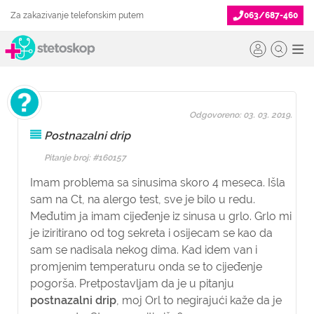
Za zakazivanje telefonskim putem
063/687-460
Odgovoreno: 03. 03. 2019.
Postnazalni drip
Pitanje broj: #160157
Imam problema sa sinusima skoro 4 meseca. Išla
sam na Ct, na alergo test, sve je bilo u redu.
Međutim ja imam cijeđenje iz sinusa u grlo. Grlo mi
je iziritirano od tog sekreta i osijecam se kao da
sam se nadisala nekog dima. Kad idem van i
promjenim temperaturu onda se to cijeđenje
pogorša. Pretpostavljam da je u pitanju
postnazalni drip
, moj Orl to negirajući kaže da je