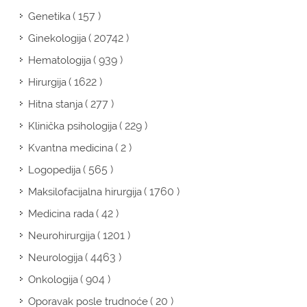
( 157 )
Genetika
( 20742 )
Ginekologija
( 939 )
Hematologija
( 1622 )
Hirurgija
( 277 )
Hitna stanja
( 229 )
Klinička psihologija
( 2 )
Kvantna medicina
( 565 )
Logopedija
( 1760 )
Maksilofacijalna hirurgija
( 42 )
Medicina rada
( 1201 )
Neurohirurgija
( 4463 )
Neurologija
( 904 )
Onkologija
( 20 )
Oporavak posle trudnoće