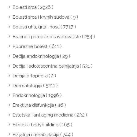
( 2926 )
Bolesti srca
( 9 )
Bolesti srca i krvnih sudova
( 7717 )
Bolesti uha, grla i nosa
( 254 )
Bračno i porodično savetovalište
( 611 )
Bubrežne bolesti
( 29 )
Dečija endokrinologija
( 531 )
Dečija i adolescentna psihijatrija
( 2 )
Dečija ortopedija
( 5211 )
Dermatologija
( 1996 )
Endokrinologija
( 46 )
Erektilna disfunkcija
( 232 )
Estetska i antiaging medicina
( 165 )
Fitness i bodybuilding
( 744 )
Fizijatrija i rehabilitacija