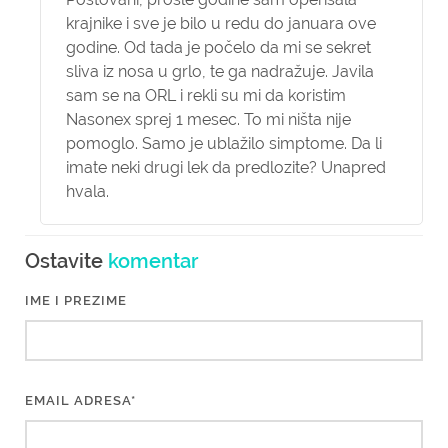
krajnike i sve je bilo u redu do januara ove
godine. Od tada je počelo da mi se sekret
sliva iz nosa u grlo, te ga nadražuje. Javila
sam se na ORL i rekli su mi da koristim
Nasonex sprej 1 mesec. To mi ništa nije
pomoglo. Samo je ublažilo simptome. Da li
imate neki drugi lek da predlozite? Unapred
hvala.
Ostavite
komentar
IME I PREZIME
EMAIL ADRESA*