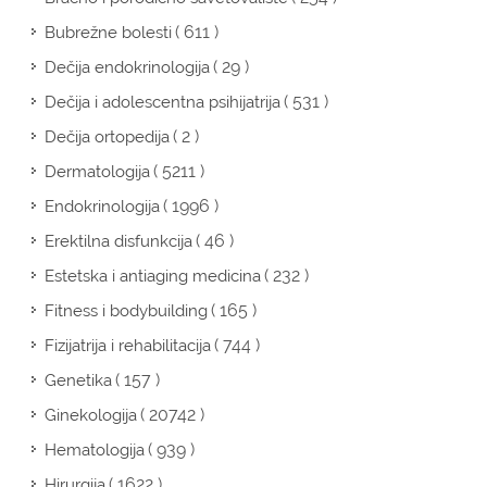
( 611 )
Bubrežne bolesti
( 29 )
Dečija endokrinologija
( 531 )
Dečija i adolescentna psihijatrija
( 2 )
Dečija ortopedija
( 5211 )
Dermatologija
( 1996 )
Endokrinologija
( 46 )
Erektilna disfunkcija
( 232 )
Estetska i antiaging medicina
( 165 )
Fitness i bodybuilding
( 744 )
Fizijatrija i rehabilitacija
( 157 )
Genetika
( 20742 )
Ginekologija
( 939 )
Hematologija
( 1622 )
Hirurgija