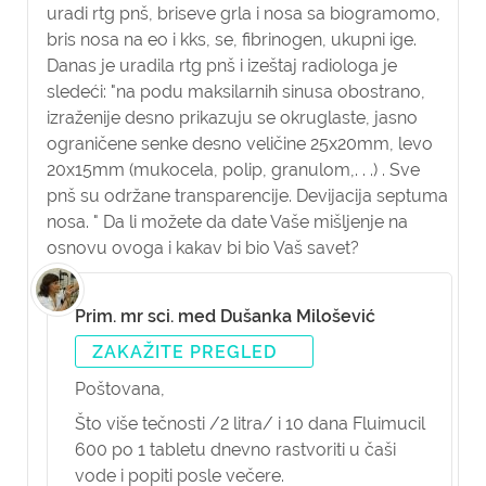
uradi rtg pnš, briseve grla i nosa sa biogramomo,
bris nosa na eo i kks, se, fibrinogen, ukupni ige.
Danas je uradila rtg pnš i izeštaj radiologa je
sledeći: "na podu maksilarnih sinusa obostrano,
izraženije desno prikazuju se okruglaste, jasno
ograničene senke desno veličine 25x20mm, levo
20x15mm (mukocela, polip, granulom,. . .) . Sve
pnš su održane transparencije. Devijacija septuma
nosa. " Da li možete da date Vaše mišljenje na
osnovu ovoga i kakav bi bio Vaš savet?
Prim. mr sci. med Dušanka Milošević
ZAKAŽITE PREGLED
Poštovana,
Što više tečnosti /2 litra/ i 10 dana Fluimucil
600 po 1 tabletu dnevno rastvoriti u čaši
vode i popiti posle večere.