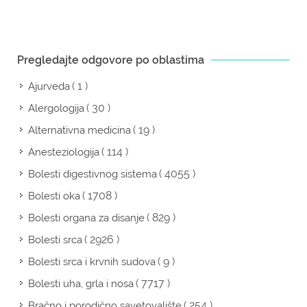
Pregledajte odgovore po oblastima
( 1 )
Ajurveda
( 30 )
Alergologija
( 19 )
Alternativna medicina
( 114 )
Anesteziologija
( 4055 )
Bolesti digestivnog sistema
( 1708 )
Bolesti oka
( 829 )
Bolesti organa za disanje
( 2926 )
Bolesti srca
( 9 )
Bolesti srca i krvnih sudova
( 7717 )
Bolesti uha, grla i nosa
( 254 )
Bračno i porodično savetovalište