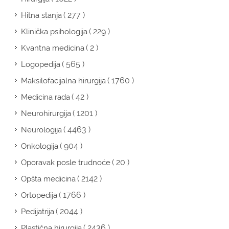
( 277 )
Hitna stanja
( 229 )
Klinička psihologija
( 2 )
Kvantna medicina
( 565 )
Logopedija
( 1760 )
Maksilofacijalna hirurgija
( 42 )
Medicina rada
( 1201 )
Neurohirurgija
( 4463 )
Neurologija
( 904 )
Onkologija
( 20 )
Oporavak posle trudnoće
( 2142 )
Opšta medicina
( 1766 )
Ortopedija
( 2044 )
Pedijatrija
( 2436 )
Plastična hirurgija