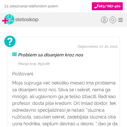
Za zakazivanje telefonskim putem
063/687-460
Odgovoreno: 17. 01. 2012.
Problem sa disanjem kroz nos
Pitanje broj: #93188
Poštovani,
Moja supruga već nekoliko meseci ima problema
sa disanjem kroz nos. Sliva se i sekret, nema ga
mnogo, ali uglavnom ga je teško izbaciti. Radi kao
profesor, dosta piše kredom. Orl (mlad doktor, tek
odnedavno specijalizirao) je našao: "sluznica
ružičasta, sasušen sekret, zadebljala sluznica oba
usna hodnika, septum devirao u desno. " dao je da