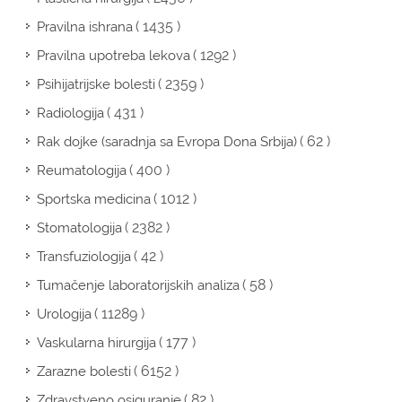
( 1435 )
Pravilna ishrana
( 1292 )
Pravilna upotreba lekova
( 2359 )
Psihijatrijske bolesti
( 431 )
Radiologija
( 62 )
Rak dojke (saradnja sa Evropa Dona Srbija)
( 400 )
Reumatologija
( 1012 )
Sportska medicina
( 2382 )
Stomatologija
( 42 )
Transfuziologija
( 58 )
Tumačenje laboratorijskih analiza
( 11289 )
Urologija
( 177 )
Vaskularna hirurgija
( 6152 )
Zarazne bolesti
( 82 )
Zdravstveno osiguranje