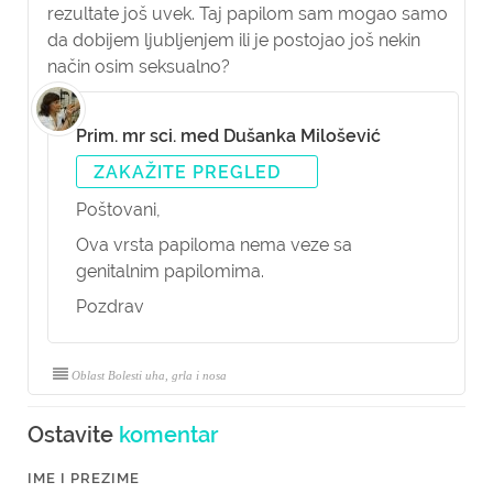
rezultate još uvek. Taj papilom sam mogao samo
da dobijem ljubljenjem ili je postojao još nekin
način osim seksualno?
Prim. mr sci. med Dušanka Milošević
ZAKAŽITE PREGLED
Poštovani,
Ova vrsta papiloma nema veze sa
genitalnim papilomima.
Pozdrav
Oblast Bolesti uha, grla i nosa
Ostavite
komentar
IME I PREZIME