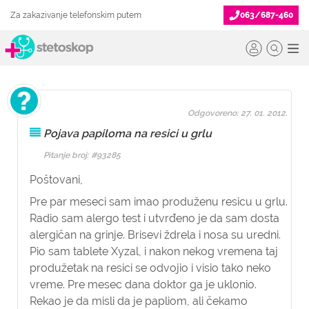
Za zakazivanje telefonskim putem
063/687-460
Odgovoreno: 27. 01. 2012.
Pojava papiloma na resici u grlu
Pitanje broj: #93285
Poštovani,
Pre par meseci sam imao produženu resicu u grlu.
Radio sam alergo test i utvrđeno je da sam dosta
alergičan na grinje. Brisevi ždrela i nosa su uredni.
Pio sam tablete Xyzal, i nakon nekog vremena taj
produžetak na resici se odvojio i visio tako neko
vreme. Pre mesec dana doktor ga je uklonio.
Rekao je da misli da je papliom, ali čekamo