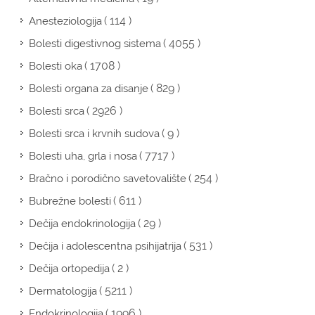
( 114 )
Anesteziologija
( 4055 )
Bolesti digestivnog sistema
( 1708 )
Bolesti oka
( 829 )
Bolesti organa za disanje
( 2926 )
Bolesti srca
( 9 )
Bolesti srca i krvnih sudova
( 7717 )
Bolesti uha, grla i nosa
( 254 )
Bračno i porodično savetovalište
( 611 )
Bubrežne bolesti
( 29 )
Dečija endokrinologija
( 531 )
Dečija i adolescentna psihijatrija
( 2 )
Dečija ortopedija
( 5211 )
Dermatologija
( 1996 )
Endokrinologija