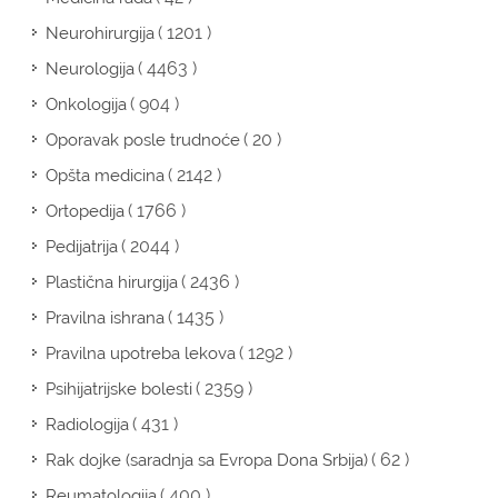
( 1201 )
Neurohirurgija
( 4463 )
Neurologija
( 904 )
Onkologija
( 20 )
Oporavak posle trudnoće
( 2142 )
Opšta medicina
( 1766 )
Ortopedija
( 2044 )
Pedijatrija
( 2436 )
Plastična hirurgija
( 1435 )
Pravilna ishrana
( 1292 )
Pravilna upotreba lekova
( 2359 )
Psihijatrijske bolesti
( 431 )
Radiologija
( 62 )
Rak dojke (saradnja sa Evropa Dona Srbija)
( 400 )
Reumatologija