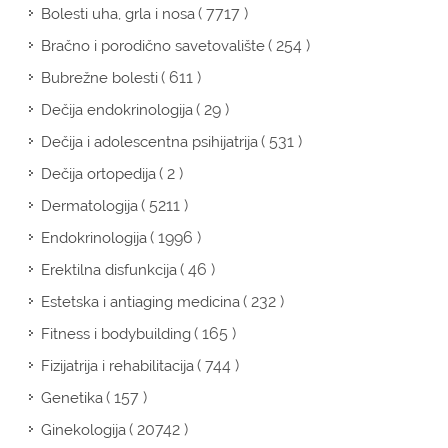
( 7717 )
Bolesti uha, grla i nosa
( 254 )
Bračno i porodično savetovalište
( 611 )
Bubrežne bolesti
( 29 )
Dečija endokrinologija
( 531 )
Dečija i adolescentna psihijatrija
( 2 )
Dečija ortopedija
( 5211 )
Dermatologija
( 1996 )
Endokrinologija
( 46 )
Erektilna disfunkcija
( 232 )
Estetska i antiaging medicina
( 165 )
Fitness i bodybuilding
( 744 )
Fizijatrija i rehabilitacija
( 157 )
Genetika
( 20742 )
Ginekologija