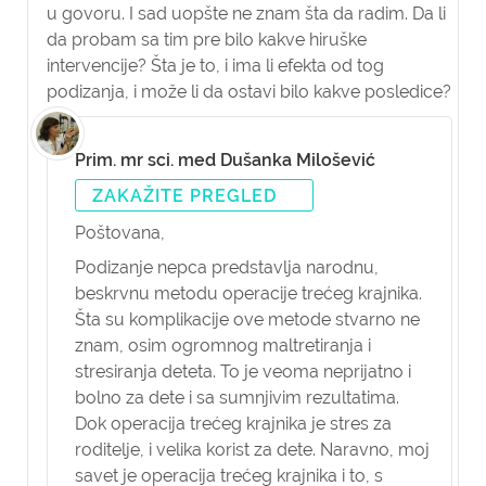
u govoru. I sad uopšte ne znam šta da radim. Da li
da probam sa tim pre bilo kakve hiruške
intervencije? Šta je to, i ima li efekta od tog
podizanja, i može li da ostavi bilo kakve posledice?
Prim. mr sci. med Dušanka Milošević
ZAKAŽITE PREGLED
Poštovana,
Podizanje nepca predstavlja narodnu,
beskrvnu metodu operacije trećeg krajnika.
Šta su komplikacije ove metode stvarno ne
znam, osim ogromnog maltretiranja i
stresiranja deteta. To je veoma neprijatno i
bolno za dete i sa sumnjivim rezultatima.
Dok operacija trećeg krajnika je stres za
roditelje, i velika korist za dete. Naravno, moj
savet je operacija trećeg krajnika i to, s