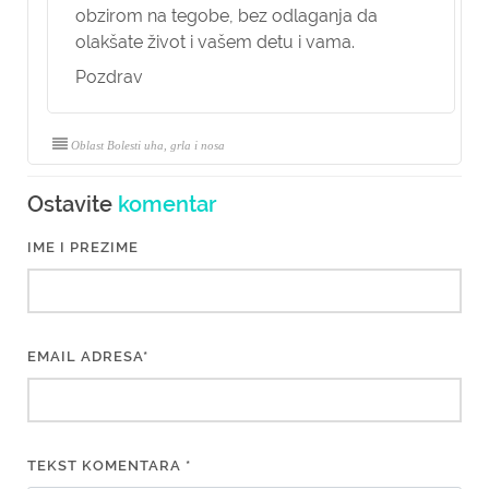
obzirom na tegobe, bez odlaganja da
olakšate život i vašem detu i vama.
Pozdrav
Oblast Bolesti uha, grla i nosa
Ostavite
komentar
IME I PREZIME
EMAIL ADRESA*
TEKST KOMENTARA *