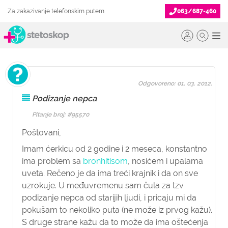
Za zakazivanje telefonskim putem
063/687-460
Odgovoreno: 01. 03. 2012.
Podizanje nepca
Pitanje broj: #95570
Poštovani,
Imam ćerkicu od 2 godine i 2 meseca, konstantno
ima problem sa
bronhitisom
, nosićem i upalama
uveta. Rečeno je da ima treći krajnik i da on sve
uzrokuje. U međuvremenu sam čula za tzv
podizanje nepca od starijih ljudi, i pricaju mi da
pokušam to nekoliko puta (ne može iz prvog kažu).
S druge strane kažu da to može da ima oštećenja