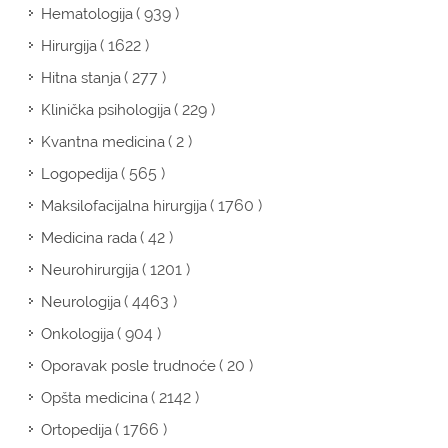
( 939 )
Hematologija
( 1622 )
Hirurgija
( 277 )
Hitna stanja
( 229 )
Klinička psihologija
( 2 )
Kvantna medicina
( 565 )
Logopedija
( 1760 )
Maksilofacijalna hirurgija
( 42 )
Medicina rada
( 1201 )
Neurohirurgija
( 4463 )
Neurologija
( 904 )
Onkologija
( 20 )
Oporavak posle trudnoće
( 2142 )
Opšta medicina
( 1766 )
Ortopedija