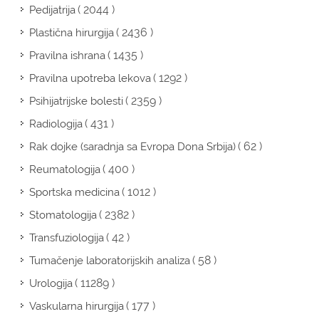
( 2044 )
Pedijatrija
( 2436 )
Plastična hirurgija
( 1435 )
Pravilna ishrana
( 1292 )
Pravilna upotreba lekova
( 2359 )
Psihijatrijske bolesti
( 431 )
Radiologija
( 62 )
Rak dojke (saradnja sa Evropa Dona Srbija)
( 400 )
Reumatologija
( 1012 )
Sportska medicina
( 2382 )
Stomatologija
( 42 )
Transfuziologija
( 58 )
Tumačenje laboratorijskih analiza
( 11289 )
Urologija
( 177 )
Vaskularna hirurgija