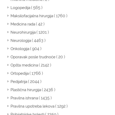
( 565 )
Logopedija
( 1760 )
Maksilofacijalna hirurgija
( 42 )
Medicina rada
( 1201 )
Neurohirurgija
( 4463 )
Neurologija
( 904 )
Onkologija
( 20 )
Oporavak posle trudnoće
( 2142 )
Opšta medicina
( 1766 )
Ortopedija
( 2044 )
Pedijatrija
( 2436 )
Plastična hirurgija
( 1435 )
Pravilna ishrana
( 1292 )
Pravilna upotreba lekova
( 2359 )
Psihijatrijske bolesti