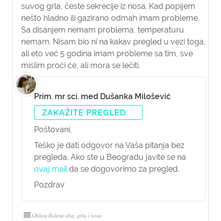
suvog grla, česte sekrecije iz nosa. Kad popijem
nešto hladno ili gazirano odmah imam probleme.
Sa disanjem nemam problema, temperaturu
nemam. Nisam bio ni na kakav pregled u vezi toga,
ali eto već 5 godina imam probleme sa tim, sve
mislim proći će, ali mora se lečiti.
Prim. mr sci. med Dušanka Milošević
ZAKAŽITE PREGLED
Poštovani,
Teško je dati odgovor na Vaša pitanja bez
pregleda. Ako ste u Beogradu javite se na
ovaj mail
da se dogovorimo za pregled.
Pozdrav
Oblast Bolesti uha, grla i nosa