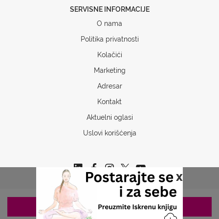
SERVISNE INFORMACIJE
O nama
Politika privatnosti
Kolačići
Marketing
Adresar
Kontakt
Aktuelni oglasi
Uslovi korišćenja
x
ZAKAZIVANJE 063/687-460
Copyrights © 2026 Sva prava www.stetoskop.info