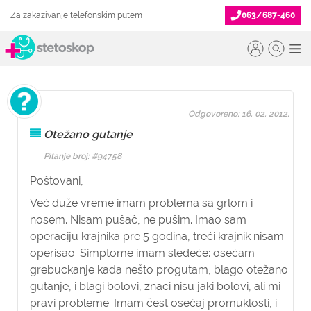
Za zakazivanje telefonskim putem
063/687-460
Odgovoreno: 16. 02. 2012.
Otežano gutanje
Pitanje broj: #94758
Poštovani,
Već duže vreme imam problema sa grlom i
nosem. Nisam pušač, ne pušim. Imao sam
operaciju krajnika pre 5 godina, treći krajnik nisam
operisao. Simptome imam sledeće: osećam
grebuckanje kada nešto progutam, blago otežano
gutanje, i blagi bolovi, znaci nisu jaki bolovi, ali mi
pravi probleme. Imam čest osećaj promuklosti, i