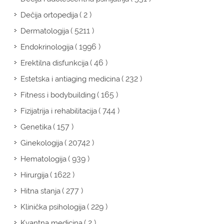
( 2 )
Dečija ortopedija
( 5211 )
Dermatologija
( 1996 )
Endokrinologija
( 46 )
Erektilna disfunkcija
( 232 )
Estetska i antiaging medicina
( 165 )
Fitness i bodybuilding
( 744 )
Fizijatrija i rehabilitacija
( 157 )
Genetika
( 20742 )
Ginekologija
( 939 )
Hematologija
( 1622 )
Hirurgija
( 277 )
Hitna stanja
( 229 )
Klinička psihologija
( 2 )
Kvantna medicina