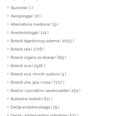
( 1 )
Ajurveda
( 30 )
Alergologija
( 19 )
Alternativna medicina
( 114 )
Anesteziologija
( 4053 )
Bolesti digestivnog sistema
( 1708 )
Bolesti oka
( 829 )
Bolesti organa za disanje
( 2926 )
Bolesti srca
( 9 )
Bolesti srca i krvnih sudova
( 7717 )
Bolesti uha, grla i nosa
( 254 )
Bračno i porodično savetovalište
( 611 )
Bubrežne bolesti
( 29 )
Dečija endokrinologija
( 531 )
Dečija i adolescentna psihijatrija