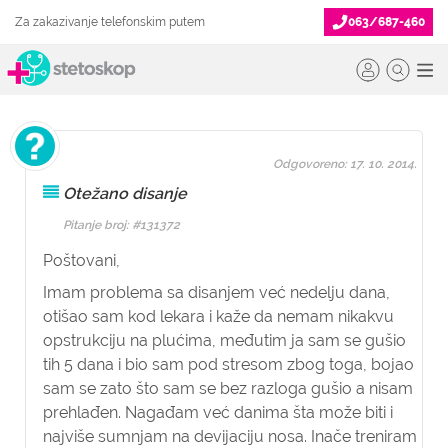
Za zakazivanje telefonskim putem
063/687-460
Odgovoreno: 17. 10. 2014.
Otežano disanje
Pitanje broj: #131372
Poštovani,
Imam problema sa disanjem već nedelju dana,
otišao sam kod lekara i kaže da nemam nikakvu
opstrukciju na plućima, međutim ja sam se gušio
tih 5 dana i bio sam pod stresom zbog toga, bojao
sam se zato što sam se bez razloga gušio a nisam
prehlađen. Nagađam već danima šta može biti i
najviše sumnjam na devijaciju nosa. Inače treniram