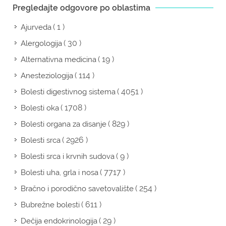
Pregledajte odgovore po oblastima
( 1 )
Ajurveda
( 30 )
Alergologija
( 19 )
Alternativna medicina
( 114 )
Anesteziologija
( 4051 )
Bolesti digestivnog sistema
( 1708 )
Bolesti oka
( 829 )
Bolesti organa za disanje
( 2926 )
Bolesti srca
( 9 )
Bolesti srca i krvnih sudova
( 7717 )
Bolesti uha, grla i nosa
( 254 )
Bračno i porodično savetovalište
( 611 )
Bubrežne bolesti
( 29 )
Dečija endokrinologija