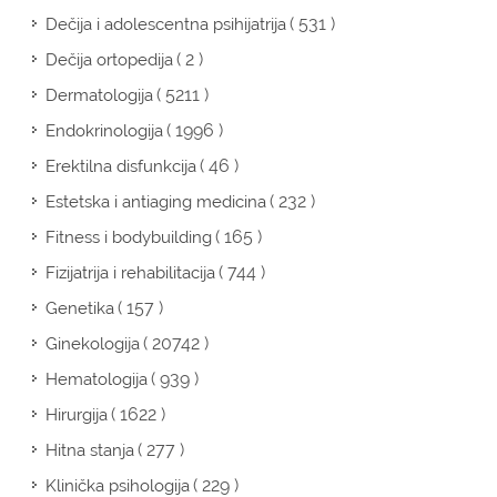
( 531 )
Dečija i adolescentna psihijatrija
( 2 )
Dečija ortopedija
( 5211 )
Dermatologija
( 1996 )
Endokrinologija
( 46 )
Erektilna disfunkcija
( 232 )
Estetska i antiaging medicina
( 165 )
Fitness i bodybuilding
( 744 )
Fizijatrija i rehabilitacija
( 157 )
Genetika
( 20742 )
Ginekologija
( 939 )
Hematologija
( 1622 )
Hirurgija
( 277 )
Hitna stanja
( 229 )
Klinička psihologija