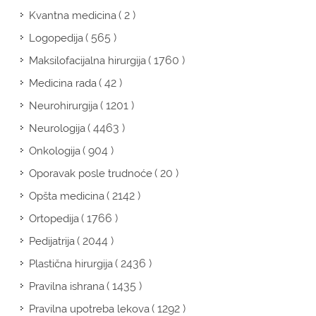
( 2 )
Kvantna medicina
( 565 )
Logopedija
( 1760 )
Maksilofacijalna hirurgija
( 42 )
Medicina rada
( 1201 )
Neurohirurgija
( 4463 )
Neurologija
( 904 )
Onkologija
( 20 )
Oporavak posle trudnoće
( 2142 )
Opšta medicina
( 1766 )
Ortopedija
( 2044 )
Pedijatrija
( 2436 )
Plastična hirurgija
( 1435 )
Pravilna ishrana
( 1292 )
Pravilna upotreba lekova