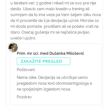
u teretani već 3 godine i nikad mi se ovo pre nije
desilo. Ubacio sam malo kreatin u trening ali
sumnjam da to ima veze pa Vam šaljem sliku nosa
da Vi procenite da li je devijacija uzrok. Morska so
mi dosta pomaže, prodišem ali se polako vrati na
staro. Osećaj gušenja mi se najčešće javljao
uveče i ujutro.
Prim. mr sci. med Dušanka Milošević
ZAKAŽITE PREGLED
Poštovani,
Nema slike. Devijacija se utvrđuje samo
pregledom nosa kod otorinolaringologa a
ne spoljašnjim izgledom nosa.
Pozdrav