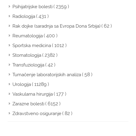
( 2359 )
Psihijatrijske bolesti
( 431 )
Radiologija
( 62 )
Rak dojke (saradnja sa Evropa Dona Srbija)
( 400 )
Reumatologija
( 1012 )
Sportska medicina
( 2382 )
Stomatologija
( 42 )
Transfuziologija
( 58 )
Tumačenje laboratorijskih analiza
( 11289 )
Urologija
( 177 )
Vaskularna hirurgija
( 6152 )
Zarazne bolesti
( 82 )
Zdravstveno osiguranje