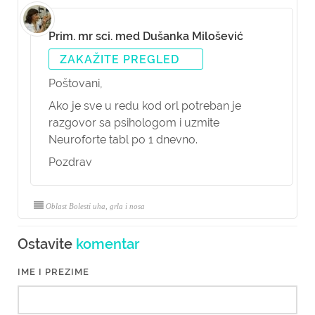
Prim. mr sci. med Dušanka Milošević
ZAKAŽITE PREGLED
Poštovani,
Ako je sve u redu kod orl potreban je
razgovor sa psihologom i uzmite
Neuroforte tabl po 1 dnevno.
Pozdrav
Oblast Bolesti uha, grla i nosa
Ostavite
komentar
IME I PREZIME