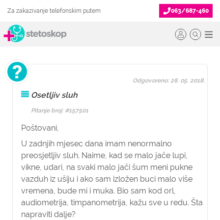
Za zakazivanje telefonskim putem
063/687-460
Odgovoreno: 28. 05. 2018.
Osetljiv sluh
Pitanje broj: #157501
Poštovani,
U zadnjih mjesec dana imam nenormalno
preosjetljiv sluh. Naime, kad se malo jače lupi,
vikne, udari, na svaki malo jači šum meni pukne
vazduh iz ušiju i ako sam izložen buci malo više
vremena, bude mi i muka. Bio sam kod orl,
audiometrija, timpanometrija, kažu sve u redu. Šta
napraviti dalje?