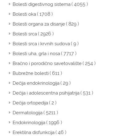
( 4055 )
Bolesti digestivnog sistema
( 1708 )
Bolesti oka
( 829 )
Bolesti organa za disanje
( 2926 )
Bolesti srca
( 9 )
Bolesti srca i krvnih sudova
( 7717 )
Bolesti uha, grla i nosa
( 254 )
Bračno i porodično savetovalište
( 611 )
Bubrežne bolesti
( 29 )
Dečija endokrinologija
( 531 )
Dečija i adolescentna psihijatrija
( 2 )
Dečija ortopedija
( 5211 )
Dermatologija
( 1996 )
Endokrinologija
( 46 )
Erektilna disfunkcija