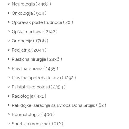
( 4463 )
Neurologija
( 904 )
Onkologija
( 20 )
Oporavak posle trudnoće
( 2142 )
Opšta medicina
( 1766 )
Ortopedija
( 2044 )
Pedijatrija
( 2436 )
Plastična hirurgija
( 1435 )
Pravilna ishrana
( 1292 )
Pravilna upotreba lekova
( 2359 )
Psihijatrijske bolesti
( 431 )
Radiologija
( 62 )
Rak dojke (saradnja sa Evropa Dona Srbija)
( 400 )
Reumatologija
( 1012 )
Sportska medicina