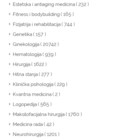
( 232 )
Estetska i antiaging medicina
( 165 )
Fitness i bodybuilding
( 744 )
Fizijatrija i rehabilitacija
( 157 )
Genetika
( 20742 )
Ginekologija
( 939 )
Hematologija
( 1622 )
Hirurgija
( 277 )
Hitna stanja
( 229 )
Klinička psihologija
( 2 )
Kvantna medicina
( 565 )
Logopedija
( 1760 )
Maksilofacijalna hirurgija
( 42 )
Medicina rada
( 1201 )
Neurohirurgija