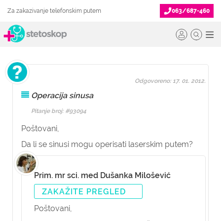
Za zakazivanje telefonskim putem
063/687-460
Odgovoreno: 17. 01. 2012.
Operacija sinusa
Pitanje broj: #93094
Poštovani,
Da li se sinusi mogu operisati laserskim putem?
Prim. mr sci. med Dušanka Milošević
ZAKAŽITE PREGLED
Poštovani,