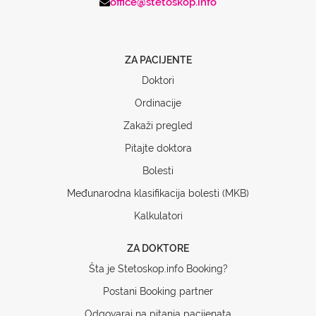
office@stetoskop.info
ZA PACIJENTE
Doktori
Ordinacije
Zakaži pregled
Pitajte doktora
Bolesti
Međunarodna klasifikacija bolesti (MKB)
Kalkulatori
ZA DOKTORE
Šta je Stetoskop.info Booking?
Postani Booking partner
Odgovaraj na pitanja pacijenata