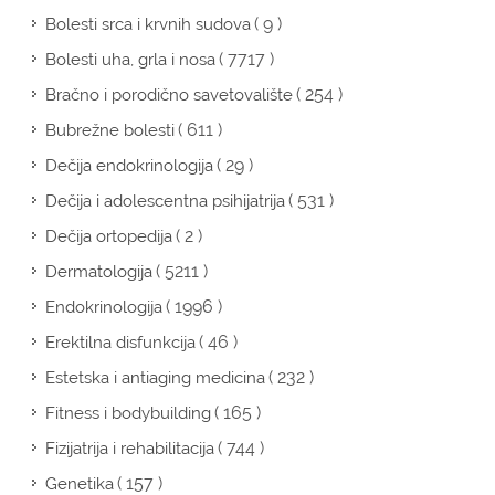
( 9 )
Bolesti srca i krvnih sudova
( 7717 )
Bolesti uha, grla i nosa
( 254 )
Bračno i porodično savetovalište
( 611 )
Bubrežne bolesti
( 29 )
Dečija endokrinologija
( 531 )
Dečija i adolescentna psihijatrija
( 2 )
Dečija ortopedija
( 5211 )
Dermatologija
( 1996 )
Endokrinologija
( 46 )
Erektilna disfunkcija
( 232 )
Estetska i antiaging medicina
( 165 )
Fitness i bodybuilding
( 744 )
Fizijatrija i rehabilitacija
( 157 )
Genetika