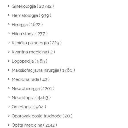
( 20742 )
Ginekologija
( 939 )
Hematologija
( 1622 )
Hirurgija
( 277 )
Hitna stanja
( 229 )
Klinička psihologija
( 2 )
Kvantna medicina
( 565 )
Logopedija
( 1760 )
Maksilofacijalna hirurgija
( 42 )
Medicina rada
( 1201 )
Neurohirurgija
( 4463 )
Neurologija
( 904 )
Onkologija
( 20 )
Oporavak posle trudnoće
( 2142 )
Opšta medicina