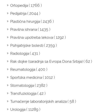
( 1766 )
Ortopedija
( 2044 )
Pedijatrija
( 2436 )
Plastična hirurgija
( 1435 )
Pravilna ishrana
( 1292 )
Pravilna upotreba lekova
( 2359 )
Psihijatrijske bolesti
( 431 )
Radiologija
( 62 )
Rak dojke (saradnja sa Evropa Dona Srbija)
( 400 )
Reumatologija
( 1012 )
Sportska medicina
( 2382 )
Stomatologija
( 42 )
Transfuziologija
( 58 )
Tumačenje laboratorijskih analiza
( 11289 )
Urologija