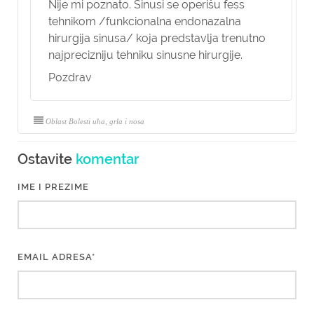
Nije mi poznato. Sinusi se operišu fess
tehnikom /funkcionalna endonazalna
hirurgija sinusa/ koja predstavlja trenutno
najprecizniju tehniku sinusne hirurgije.
Pozdrav
Oblast Bolesti uha, grla i nosa
Ostavite
komentar
IME I PREZIME
EMAIL ADRESA*