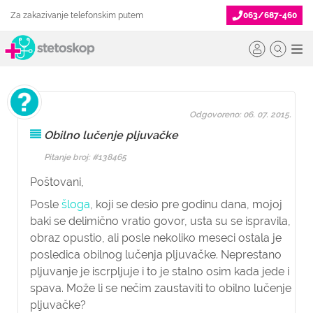
Za zakazivanje telefonskim putem
063/687-460
Odgovoreno: 06. 07. 2015.
Obilno lučenje pljuvačke
Pitanje broj: #138465
Poštovani,
Posle
šloga
, koji se desio pre godinu dana, mojoj
baki se delimično vratio govor, usta su se ispravila,
obraz opustio, ali posle nekoliko meseci ostala je
posledica obilnog lučenja pljuvačke. Neprestano
pljuvanje je iscrpljuje i to je stalno osim kada jede i
spava. Može li se nečim zaustaviti to obilno lučenje
pljuvačke?