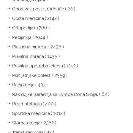
( 20 )
Oporavak posle trudnoće
( 2142 )
Opšta medicina
( 1766 )
Ortopedija
( 2044 )
Pedijatrija
( 2436 )
Plastična hirurgija
( 1435 )
Pravilna ishrana
( 1292 )
Pravilna upotreba lekova
( 2359 )
Psihijatrijske bolesti
( 431 )
Radiologija
( 62 )
Rak dojke (saradnja sa Evropa Dona Srbija)
( 400 )
Reumatologija
( 1012 )
Sportska medicina
( 2382 )
Stomatologija
( 42 )
Transfuziologija