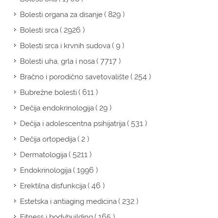
( 829 )
Bolesti organa za disanje
( 2926 )
Bolesti srca
( 9 )
Bolesti srca i krvnih sudova
( 7717 )
Bolesti uha, grla i nosa
( 254 )
Bračno i porodično savetovalište
( 611 )
Bubrežne bolesti
( 29 )
Dečija endokrinologija
( 531 )
Dečija i adolescentna psihijatrija
( 2 )
Dečija ortopedija
( 5211 )
Dermatologija
( 1996 )
Endokrinologija
( 46 )
Erektilna disfunkcija
( 232 )
Estetska i antiaging medicina
( 165 )
Fitness i bodybuilding