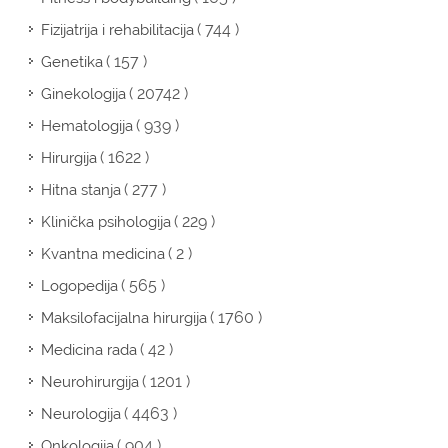
( 744 )
Fizijatrija i rehabilitacija
( 157 )
Genetika
( 20742 )
Ginekologija
( 939 )
Hematologija
( 1622 )
Hirurgija
( 277 )
Hitna stanja
( 229 )
Klinička psihologija
( 2 )
Kvantna medicina
( 565 )
Logopedija
( 1760 )
Maksilofacijalna hirurgija
( 42 )
Medicina rada
( 1201 )
Neurohirurgija
( 4463 )
Neurologija
( 904 )
Onkologija