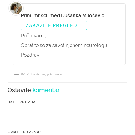
Prim. mr sci. med Dušanka Milošević
ZAKAŽITE PREGLED
Poštovana,
Obratite se za savet njenom neurologu.
Pozdrav
Oblast Bolesti uha, grla i nosa
Ostavite
komentar
IME I PREZIME
EMAIL ADRESA*