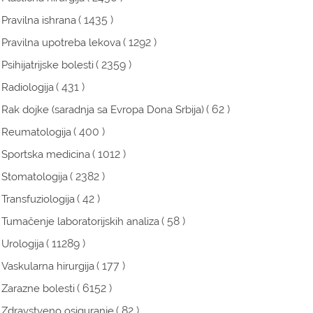
( 1435 )
Pravilna ishrana
( 1292 )
Pravilna upotreba lekova
( 2359 )
Psihijatrijske bolesti
( 431 )
Radiologija
( 62 )
Rak dojke (saradnja sa Evropa Dona Srbija)
( 400 )
Reumatologija
( 1012 )
Sportska medicina
( 2382 )
Stomatologija
( 42 )
Transfuziologija
( 58 )
Tumačenje laboratorijskih analiza
( 11289 )
Urologija
( 177 )
Vaskularna hirurgija
( 6152 )
Zarazne bolesti
( 82 )
Zdravstveno osiguranje