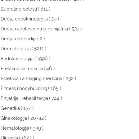
( 611 )
Bubrežne bolesti
( 29 )
Dečija endokrinologija
( 531 )
Dečija i adolescentna psihijatrija
( 2 )
Dečija ortopedija
( 5211 )
Dermatologija
( 1996 )
Endokrinologija
( 46 )
Erektilna disfunkcija
( 232 )
Estetska i antiaging medicina
( 165 )
Fitness i bodybuilding
( 744 )
Fizijatrija i rehabilitacija
( 157 )
Genetika
( 20742 )
Ginekologija
( 939 )
Hematologija
( 1622 )
Hirurgija