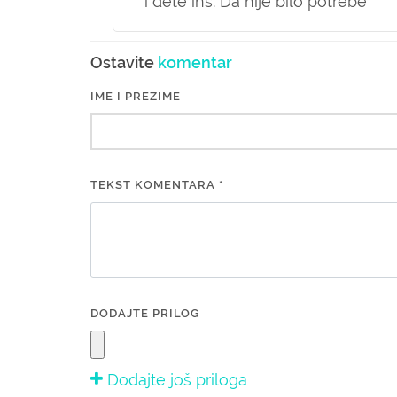
i dete ins. Da nije bilo potrebe
Ostavite
komentar
IME I PREZIME
TEKST KOMENTARA *
DODAJTE PRILOG
Dodajte još priloga