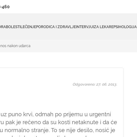
-460
ORA
BOLESTI
LEČENJE
PORODICA I ZDRAVLJE
INTERVJUI
ZA LEKARE
PSIHOLOGIJA
nos nakon udarca
Odgovoreno: 27. 06. 2013.
 uz puno krvi, odmah po prijemu u urgentni
u pak je rečeno da su kosti netaknute i da će
 u normalno stranje. To se nije desilo, nosić je