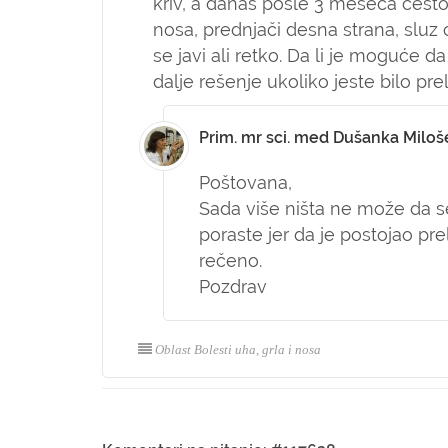
kriv, a danas posle 3 meseca čest
nosa, prednjači desna strana, sluz 
se javi ali retko. Da li je moguće d
dalje rešenje ukoliko jeste bilo pr
Prim. mr sci. med Dušanka Miloš
Poštovana,
Sada više ništa ne može da s
poraste jer da je postojao pr
rečeno.
Pozdrav
Oblast Bolesti uha, grla i nosa