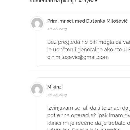
Komentari na pitanje: #117628
Prim. mr sci. med Dušanka Milošević
28. 06. 2013.
Bez pregleda ne bih mogla da va
je uopšten i generalno ako ste u
d.n.milosevic@gmail.com
Mikinzi
28. 06. 2013.
Izvinjavam se, ali da li to znaci da 
potrebna operacija? Ipak imam dva
klinici mi je receno da je trebalo