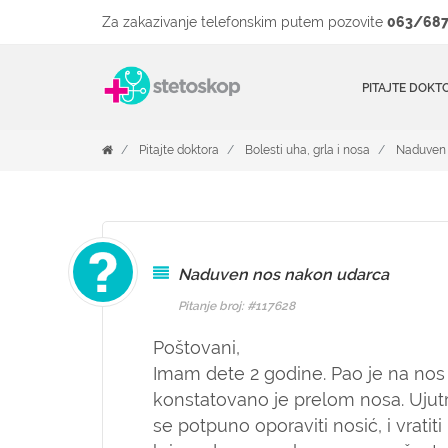
Za zakazivanje telefonskim putem pozovite
063/687
PITAJTE DOKT
Pitajte doktora
Bolesti uha, grla i nosa
Naduven 
Naduven nos nakon udarca
Pitanje broj: #117628
Poštovani,
Imam dete 2 godine. Pao je na nos
konstatovano je prelom nosa. Ujutr
se potpuno oporaviti nosić, i vratiti