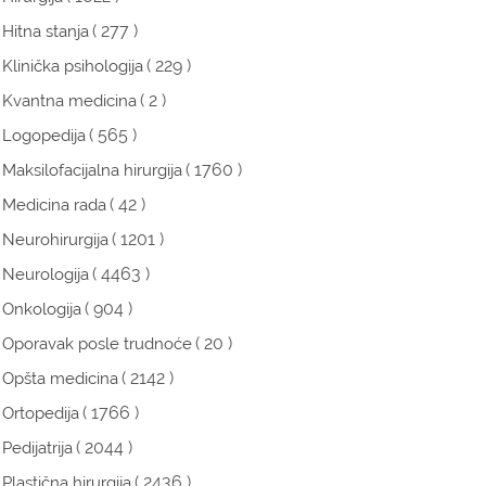
( 277 )
Hitna stanja
( 229 )
Klinička psihologija
( 2 )
Kvantna medicina
( 565 )
Logopedija
( 1760 )
Maksilofacijalna hirurgija
( 42 )
Medicina rada
( 1201 )
Neurohirurgija
( 4463 )
Neurologija
( 904 )
Onkologija
( 20 )
Oporavak posle trudnoće
( 2142 )
Opšta medicina
( 1766 )
Ortopedija
( 2044 )
Pedijatrija
( 2436 )
Plastična hirurgija