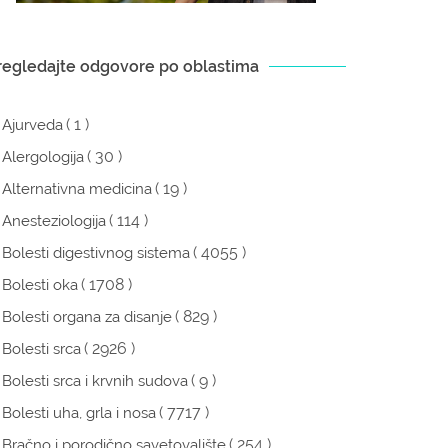
regledajte odgovore po oblastima
( 1 )
Ajurveda
( 30 )
Alergologija
( 19 )
Alternativna medicina
( 114 )
Anesteziologija
( 4055 )
Bolesti digestivnog sistema
( 1708 )
Bolesti oka
( 829 )
Bolesti organa za disanje
( 2926 )
Bolesti srca
( 9 )
Bolesti srca i krvnih sudova
( 7717 )
Bolesti uha, grla i nosa
( 254 )
Bračno i porodično savetovalište