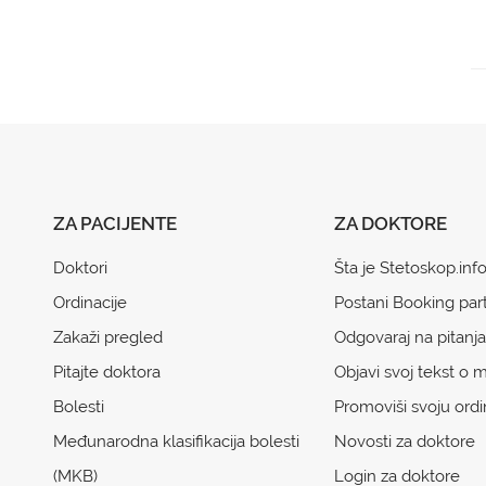
ZA PACIJENTE
ZA DOKTORE
Doktori
Šta je Stetoskop.inf
Ordinacije
Postani Booking par
Zakaži pregled
Odgovaraj na pitanja
Pitajte doktora
Objavi svoj tekst o m
Bolesti
Promoviši svoju ordi
Međunarodna klasifikacija bolesti
Novosti za doktore
(MKB)
Login za doktore