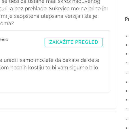
o se desi da ustane mali skroz naduvenog
curi, a bez prehlade. Sukrvica me ne brine jer
a mi je saopštena ulepšana verzija i šta je
P
eloma?
ević
ZAKAŽITE PREGLED
e uradi i samo možete da čekate da dete
elom nosnih kostiju to bi vam sigurno bilo