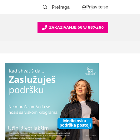
Prijavite se
ZAKAZIVANJE
063/687-460