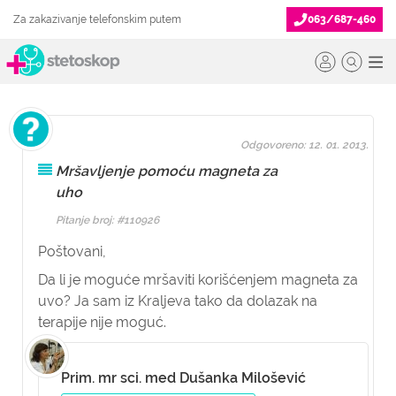
Za zakazivanje telefonskim putem
063/687-460
Odgovoreno: 12. 01. 2013.
Mršavljenje pomoću magneta za
uho
Pitanje broj: #110926
Poštovani,
Da li je moguće mršaviti korišćenjem magneta za
uvo? Ja sam iz Kraljeva tako da dolazak na
terapije nije moguć.
Prim. mr sci. med Dušanka Milošević