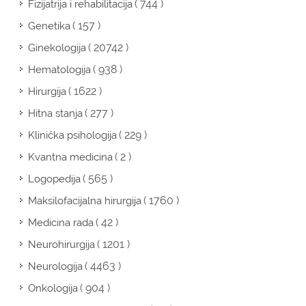
( 744 )
Fizijatrija i rehabilitacija
( 157 )
Genetika
( 20742 )
Ginekologija
( 938 )
Hematologija
( 1622 )
Hirurgija
( 277 )
Hitna stanja
( 229 )
Klinička psihologija
( 2 )
Kvantna medicina
( 565 )
Logopedija
( 1760 )
Maksilofacijalna hirurgija
( 42 )
Medicina rada
( 1201 )
Neurohirurgija
( 4463 )
Neurologija
( 904 )
Onkologija