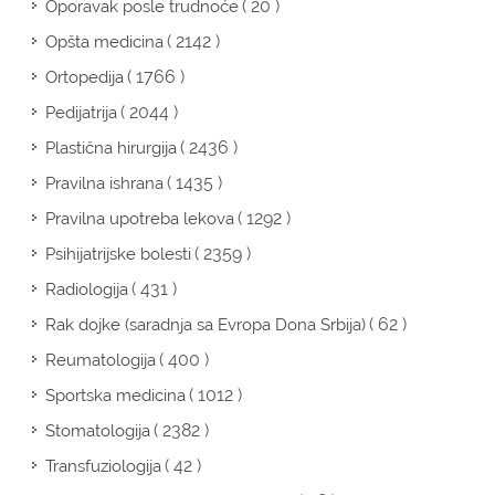
( 20 )
Oporavak posle trudnoće
( 2142 )
Opšta medicina
( 1766 )
Ortopedija
( 2044 )
Pedijatrija
( 2436 )
Plastična hirurgija
( 1435 )
Pravilna ishrana
( 1292 )
Pravilna upotreba lekova
( 2359 )
Psihijatrijske bolesti
( 431 )
Radiologija
( 62 )
Rak dojke (saradnja sa Evropa Dona Srbija)
( 400 )
Reumatologija
( 1012 )
Sportska medicina
( 2382 )
Stomatologija
( 42 )
Transfuziologija