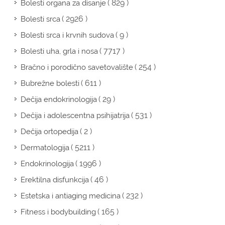
( 829 )
Bolesti organa za disanje
( 2926 )
Bolesti srca
( 9 )
Bolesti srca i krvnih sudova
( 7717 )
Bolesti uha, grla i nosa
( 254 )
Bračno i porodično savetovalište
( 611 )
Bubrežne bolesti
( 29 )
Dečija endokrinologija
( 531 )
Dečija i adolescentna psihijatrija
( 2 )
Dečija ortopedija
( 5211 )
Dermatologija
( 1996 )
Endokrinologija
( 46 )
Erektilna disfunkcija
( 232 )
Estetska i antiaging medicina
( 165 )
Fitness i bodybuilding