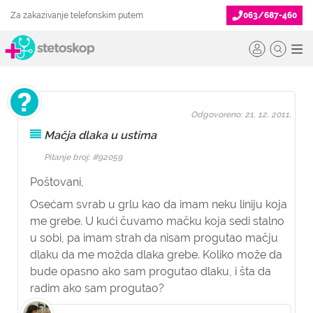
Za zakazivanje telefonskim putem
063/687-460
Odgovoreno: 21. 12. 2011.
Mačja dlaka u ustima
Pitanje broj: #92059
Poštovani,
Osećam svrab u grlu kao da imam neku liniju koja
me grebe. U kući čuvamo mačku koja sedi stalno
u sobi, pa imam strah da nisam progutao mačju
dlaku da me možda dlaka grebe. Koliko može da
bude opasno ako sam progutao dlaku, i šta da
radim ako sam progutao?