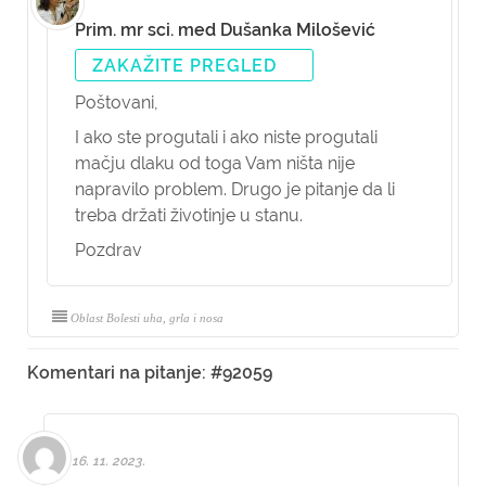
Prim. mr sci. med Dušanka Milošević
ZAKAŽITE PREGLED
Poštovani,
I ako ste progutali i ako niste progutali
mačju dlaku od toga Vam ništa nije
napravilo problem. Drugo je pitanje da li
treba držati životinje u stanu.
Pozdrav
Oblast Bolesti uha, grla i nosa
Komentari na pitanje: #92059
16. 11. 2023.