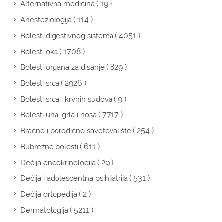
( 19 )
Alternativna medicina
( 114 )
Anesteziologija
( 4051 )
Bolesti digestivnog sistema
( 1708 )
Bolesti oka
( 829 )
Bolesti organa za disanje
( 2926 )
Bolesti srca
( 9 )
Bolesti srca i krvnih sudova
( 7717 )
Bolesti uha, grla i nosa
( 254 )
Bračno i porodično savetovalište
( 611 )
Bubrežne bolesti
( 29 )
Dečija endokrinologija
( 531 )
Dečija i adolescentna psihijatrija
( 2 )
Dečija ortopedija
( 5211 )
Dermatologija