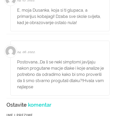
09. 07. 2022.
E, moja Dusanka, koja si ti glupaca, a
primarijus kobajagi! Dzaba sve skole svijeta,
kad je obrazovanje ostalo nula!
04. 06. 2022.
Postovana...Da li se neki simptomi javljaju
nakon progutane macje dlake i koje analize je
potrebno da odradimo kako bi smo proverili
da li smo stvarno progutali dlaku?!Hvala vam
najlepse
Ostavite
komentar
IME I PREZIME