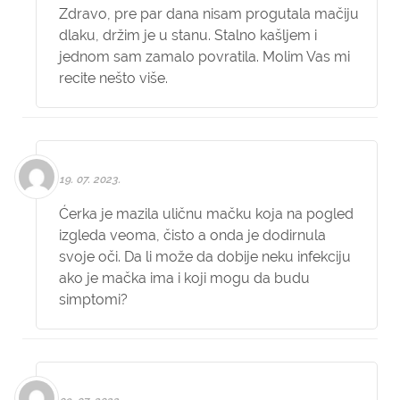
Zdravo, pre par dana nisam progutala mačiju
dlaku, držim je u stanu. Stalno kašljem i
jednom sam zamalo povratila. Molim Vas mi
recite nešto više.
19. 07. 2023.
Ćerka je mazila uličnu mačku koja na pogled
izgleda veoma, čisto a onda je dodirnula
svoje oči. Da li može da dobije neku infekciju
ako je mačka ima i koji mogu da budu
simptomi?