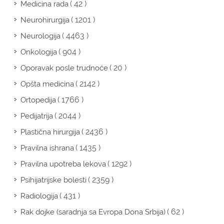
( 42 )
Medicina rada
( 1201 )
Neurohirurgija
( 4463 )
Neurologija
( 904 )
Onkologija
( 20 )
Oporavak posle trudnoće
( 2142 )
Opšta medicina
( 1766 )
Ortopedija
( 2044 )
Pedijatrija
( 2436 )
Plastična hirurgija
( 1435 )
Pravilna ishrana
( 1292 )
Pravilna upotreba lekova
( 2359 )
Psihijatrijske bolesti
( 431 )
Radiologija
( 62 )
Rak dojke (saradnja sa Evropa Dona Srbija)