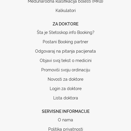
Međunarodna klasifikacija bolesti (MKB)
Kalkulatori
ZA DOKTORE
Šta je Stetoskop.info Booking?
Postani Booking partner
Odgovaraj na pitanja pacijenata
Objavi svoj tekst o medicini
Promoviši svoju ordinaciju
Novosti za doktore
Login za doktore
Lista doktora
SERVISNE INFORMACIJE
O nama
Politika privatnosti