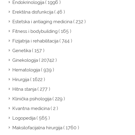
( 1996 )
Endokrinologija
( 46 )
Erektilna disfunkcija
( 232 )
Estetska i antiaging medicina
( 165 )
Fitness i bodybuilding
( 744 )
Fizijatrija i rehabilitacija
( 157 )
Genetika
( 20742 )
Ginekologija
( 939 )
Hematologija
( 1622 )
Hirurgija
( 277 )
Hitna stanja
( 229 )
Klinička psihologija
( 2 )
Kvantna medicina
( 565 )
Logopedija
( 1760 )
Maksilofacijalna hirurgija