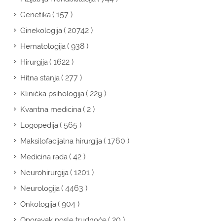
( 157 )
Genetika
( 20742 )
Ginekologija
( 938 )
Hematologija
( 1622 )
Hirurgija
( 277 )
Hitna stanja
( 229 )
Klinička psihologija
( 2 )
Kvantna medicina
( 565 )
Logopedija
( 1760 )
Maksilofacijalna hirurgija
( 42 )
Medicina rada
( 1201 )
Neurohirurgija
( 4463 )
Neurologija
( 904 )
Onkologija
( 20 )
Oporavak posle trudnoće