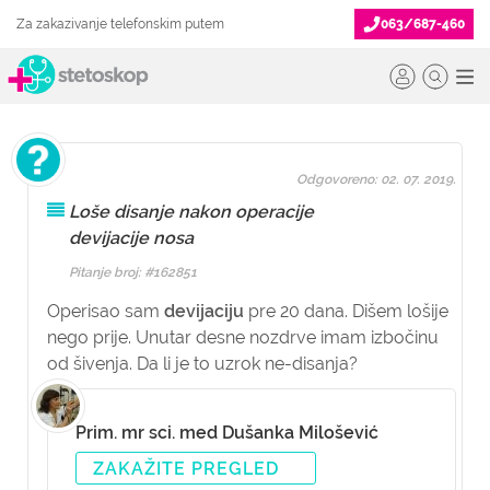
Za zakazivanje telefonskim putem
063/687-460
Odgovoreno: 02. 07. 2019.
Loše disanje nakon operacije
devijacije nosa
Pitanje broj: #162851
Operisao sam
devijaciju
pre 20 dana. Dišem lošije
nego prije. Unutar desne nozdrve imam izbočinu
od šivenja. Da li je to uzrok ne-disanja?
Prim. mr sci. med Dušanka Milošević
ZAKAŽITE PREGLED