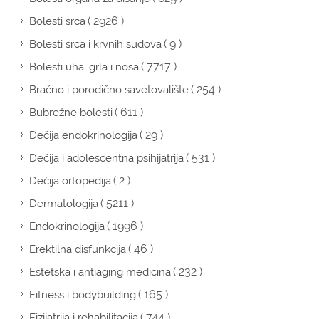
( 2926 )
Bolesti srca
( 9 )
Bolesti srca i krvnih sudova
( 7717 )
Bolesti uha, grla i nosa
( 254 )
Bračno i porodično savetovalište
( 611 )
Bubrežne bolesti
( 29 )
Dečija endokrinologija
( 531 )
Dečija i adolescentna psihijatrija
( 2 )
Dečija ortopedija
( 5211 )
Dermatologija
( 1996 )
Endokrinologija
( 46 )
Erektilna disfunkcija
( 232 )
Estetska i antiaging medicina
( 165 )
Fitness i bodybuilding
( 744 )
Fizijatrija i rehabilitacija