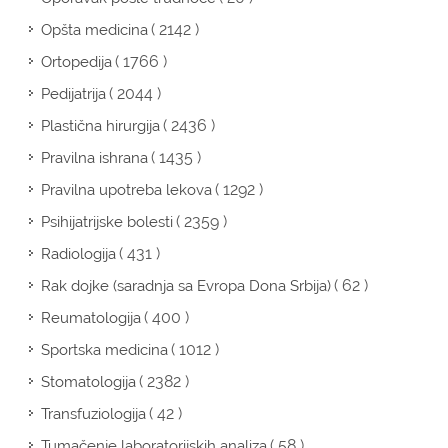
( 2142 )
Opšta medicina
( 1766 )
Ortopedija
( 2044 )
Pedijatrija
( 2436 )
Plastična hirurgija
( 1435 )
Pravilna ishrana
( 1292 )
Pravilna upotreba lekova
( 2359 )
Psihijatrijske bolesti
( 431 )
Radiologija
( 62 )
Rak dojke (saradnja sa Evropa Dona Srbija)
( 400 )
Reumatologija
( 1012 )
Sportska medicina
( 2382 )
Stomatologija
( 42 )
Transfuziologija
( 58 )
Tumačenje laboratorijskih analiza