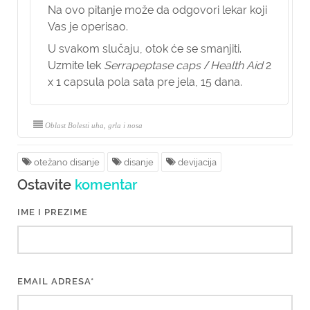
Na ovo pitanje može da odgovori lekar koji
Vas je operisao.
U svakom slučaju, otok će se smanjiti.
Uzmite lek
Serrapeptase
caps
/
Health Aid
2
x 1 capsula pola sata pre jela, 15 dana.
Oblast Bolesti uha, grla i nosa
otežano disanje
disanje
devijacija
Ostavite
komentar
IME I PREZIME
EMAIL ADRESA*