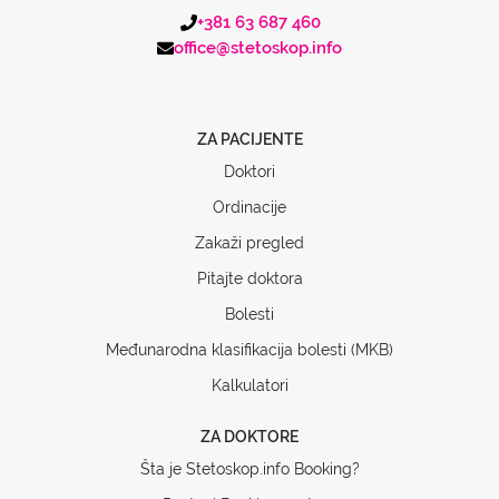
+381 63 687 460
office@stetoskop.info
ZA PACIJENTE
Doktori
Ordinacije
Zakaži pregled
Pitajte doktora
Bolesti
Međunarodna klasifikacija bolesti (MKB)
Kalkulatori
ZA DOKTORE
Šta je Stetoskop.info Booking?