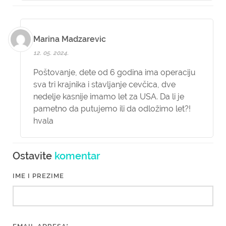
Marina Madzarevic
12. 05. 2024.
Poštovanje, dete od 6 godina ima operaciju
sva tri krajnika i stavljanje cevčica, dve
nedelje kasnije imamo let za USA. Da li je
pametno da putujemo ili da odložimo let?!
hvala
Ostavite
komentar
IME I PREZIME