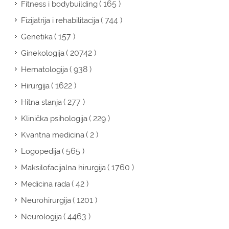
( 165 )
Fitness i bodybuilding
( 744 )
Fizijatrija i rehabilitacija
( 157 )
Genetika
( 20742 )
Ginekologija
( 938 )
Hematologija
( 1622 )
Hirurgija
( 277 )
Hitna stanja
( 229 )
Klinička psihologija
( 2 )
Kvantna medicina
( 565 )
Logopedija
( 1760 )
Maksilofacijalna hirurgija
( 42 )
Medicina rada
( 1201 )
Neurohirurgija
( 4463 )
Neurologija