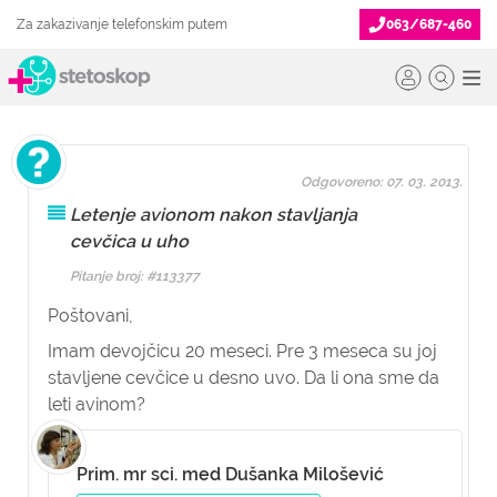
Za zakazivanje telefonskim putem
063/687-460
Odgovoreno: 07. 03. 2013.
Letenje avionom nakon stavljanja
cevčica u uho
Pitanje broj: #113377
Poštovani,
Imam devojčicu 20 meseci. Pre 3 meseca su joj
stavljene cevčice u desno uvo. Da li ona sme da
leti avinom?
Prim. mr sci. med Dušanka Milošević