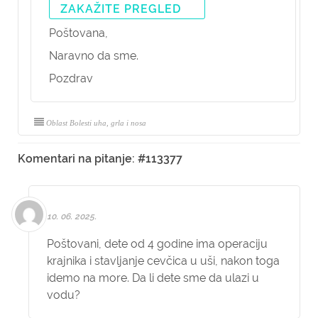
ZAKAŽITE PREGLED
Poštovana,
Naravno da sme.
Pozdrav
Oblast Bolesti uha, grla i nosa
Komentari na pitanje: #113377
10. 06. 2025.
Poštovani, dete od 4 godine ima operaciju
krajnika i stavljanje cevčica u uši, nakon toga
idemo na more. Da li dete sme da ulazi u
vodu?