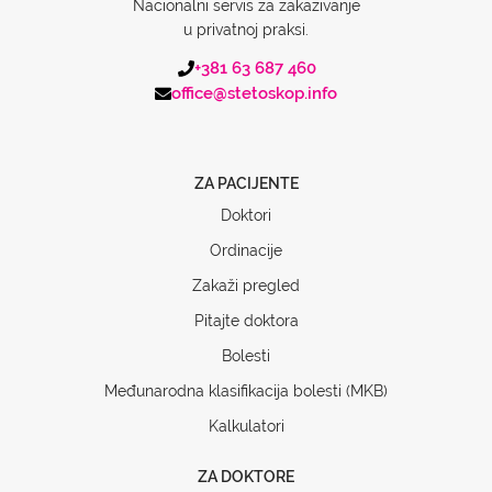
Nacionalni servis za zakazivanje
u privatnoj praksi.
+381 63 687 460
office@stetoskop.info
ZA PACIJENTE
Doktori
Ordinacije
Zakaži pregled
Pitajte doktora
Bolesti
Međunarodna klasifikacija bolesti (MKB)
Kalkulatori
ZA DOKTORE