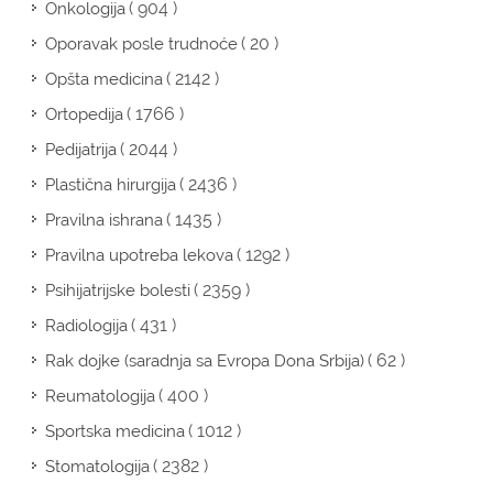
( 904 )
Onkologija
( 20 )
Oporavak posle trudnoće
( 2142 )
Opšta medicina
( 1766 )
Ortopedija
( 2044 )
Pedijatrija
( 2436 )
Plastična hirurgija
( 1435 )
Pravilna ishrana
( 1292 )
Pravilna upotreba lekova
( 2359 )
Psihijatrijske bolesti
( 431 )
Radiologija
( 62 )
Rak dojke (saradnja sa Evropa Dona Srbija)
( 400 )
Reumatologija
( 1012 )
Sportska medicina
( 2382 )
Stomatologija