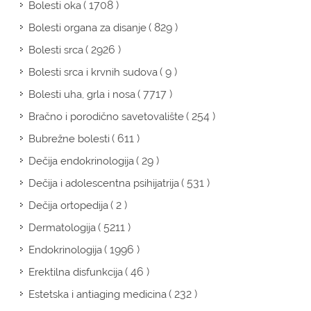
( 1708 )
Bolesti oka
( 829 )
Bolesti organa za disanje
( 2926 )
Bolesti srca
( 9 )
Bolesti srca i krvnih sudova
( 7717 )
Bolesti uha, grla i nosa
( 254 )
Bračno i porodično savetovalište
( 611 )
Bubrežne bolesti
( 29 )
Dečija endokrinologija
( 531 )
Dečija i adolescentna psihijatrija
( 2 )
Dečija ortopedija
( 5211 )
Dermatologija
( 1996 )
Endokrinologija
( 46 )
Erektilna disfunkcija
( 232 )
Estetska i antiaging medicina