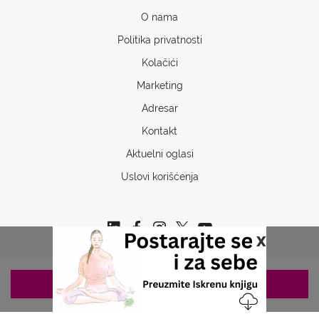
O nama
Politika privatnosti
Kolačići
Marketing
Adresar
Kontakt
Aktuelni oglasi
Uslovi korišćenja
x
ZAKAZIVANJE 063/687-460
Copyrights © 2026 Sva prava www.stetoskop.info