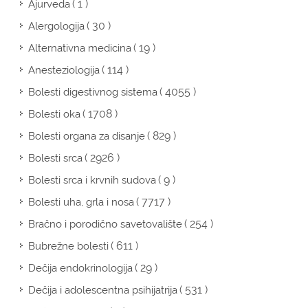
( 1 )
Ajurveda
( 30 )
Alergologija
( 19 )
Alternativna medicina
( 114 )
Anesteziologija
( 4055 )
Bolesti digestivnog sistema
( 1708 )
Bolesti oka
( 829 )
Bolesti organa za disanje
( 2926 )
Bolesti srca
( 9 )
Bolesti srca i krvnih sudova
( 7717 )
Bolesti uha, grla i nosa
( 254 )
Bračno i porodično savetovalište
( 611 )
Bubrežne bolesti
( 29 )
Dečija endokrinologija
( 531 )
Dečija i adolescentna psihijatrija