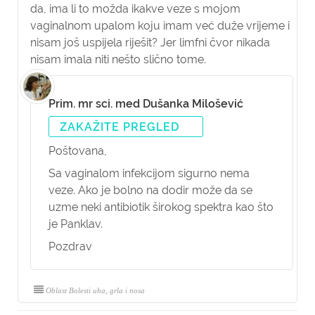
da, ima li to možda ikakve veze s mojom
vaginalnom upalom koju imam već duže vrijeme i
nisam još uspijela riješit? Jer limfni čvor nikada
nisam imala niti nešto slično tome.
Prim. mr sci. med Dušanka Milošević
ZAKAŽITE PREGLED
Poštovana,
Sa vaginalom infekcijom sigurno nema
veze. Ako je bolno na dodir može da se
uzme neki antibiotik širokog spektra kao što
je Panklav.
Pozdrav
Oblast Bolesti uha, grla i nosa