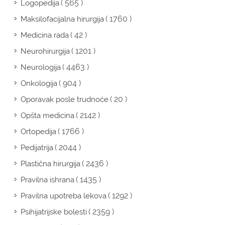
( 565 )
Logopedija
( 1760 )
Maksilofacijalna hirurgija
( 42 )
Medicina rada
( 1201 )
Neurohirurgija
( 4463 )
Neurologija
( 904 )
Onkologija
( 20 )
Oporavak posle trudnoće
( 2142 )
Opšta medicina
( 1766 )
Ortopedija
( 2044 )
Pedijatrija
( 2436 )
Plastična hirurgija
( 1435 )
Pravilna ishrana
( 1292 )
Pravilna upotreba lekova
( 2359 )
Psihijatrijske bolesti