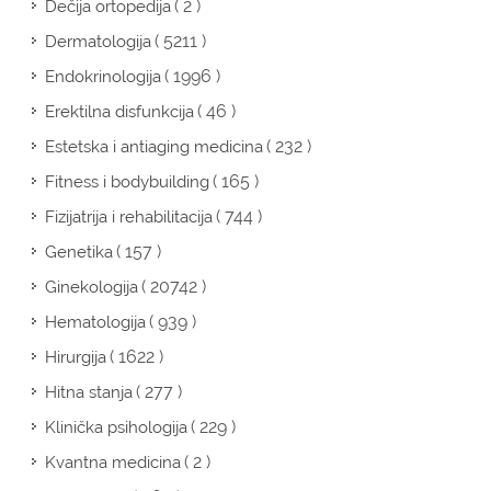
( 2 )
Dečija ortopedija
( 5211 )
Dermatologija
( 1996 )
Endokrinologija
( 46 )
Erektilna disfunkcija
( 232 )
Estetska i antiaging medicina
( 165 )
Fitness i bodybuilding
( 744 )
Fizijatrija i rehabilitacija
( 157 )
Genetika
( 20742 )
Ginekologija
( 939 )
Hematologija
( 1622 )
Hirurgija
( 277 )
Hitna stanja
( 229 )
Klinička psihologija
( 2 )
Kvantna medicina