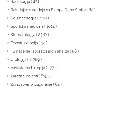
( 431 )
Radiologija
( 62 )
Rak dojke (saradnja sa Evropa Dona Srbija)
( 400 )
Reumatologija
( 1012 )
Sportska medicina
( 2382 )
Stomatologija
( 42 )
Transfuziologija
( 58 )
Tumačenje laboratorijskih analiza
( 11289 )
Urologija
( 177 )
Vaskularna hirurgija
( 6152 )
Zarazne bolesti
( 82 )
Zdravstveno osiguranje