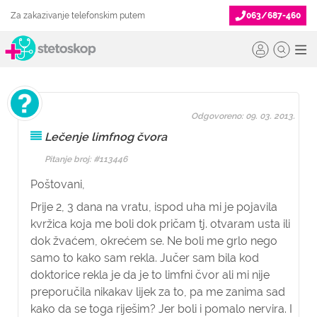
Za zakazivanje telefonskim putem
063/687-460
Odgovoreno: 09. 03. 2013.
Lečenje limfnog čvora
Pitanje broj: #113446
Poštovani,
Prije 2, 3 dana na vratu, ispod uha mi je pojavila
kvržica koja me boli dok pričam tj. otvaram usta ili
dok žvaćem, okrećem se. Ne boli me grlo nego
samo to kako sam rekla. Jučer sam bila kod
doktorice rekla je da je to limfni čvor ali mi nije
preporučila nikakav lijek za to, pa me zanima sad
kako da se toga riješim? Jer boli i pomalo nervira. I