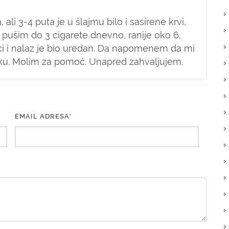
ali 3-4 puta je u šlajmu bilo i sasirene krvi,
a pušim do 3 cigarete dnevno, ranije oko 6,
i i nalaz je bio uredan. Da napomenem da mi
riku. Molim za pomoć. Unapred zahvaljujem.
EMAIL ADRESA*