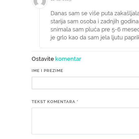
Danas sam se više puta zakašljala, 
starija sam osoba i zadnjih godin
snimala sam pluća pre 5-6 mesec
je grlo kao da sam jela ljutu pap
Ostavite
komentar
IME I PREZIME
TEKST KOMENTARA *