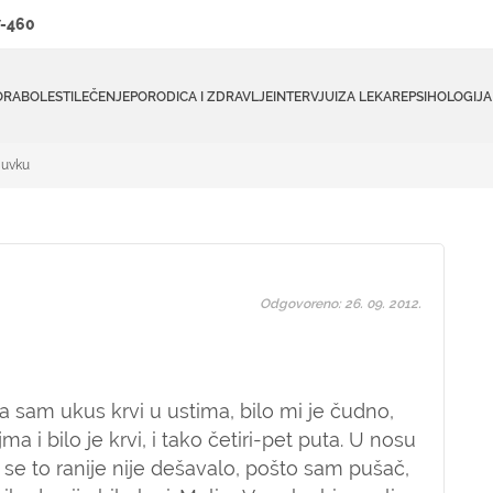
-460
ORA
BOLESTI
LEČENJE
PORODICA I ZDRAVLJE
INTERVJUI
ZA LEKARE
PSIHOLOGIJA
ljuvku
Odgovoreno: 26. 09. 2012.
a sam ukus krvi u ustima, bilo mi je čudno,
a i bilo je krvi, i tako četiri-pet puta. U nosu
se to ranije nije dešavalo, pošto sam pušač,