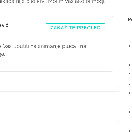
nikada nije bilo krvi. Molim Vas ako bi mogli
P
ević
ZAKAŽITE PREGLED
e Vas uputiti na snimanje pluća i na
a.