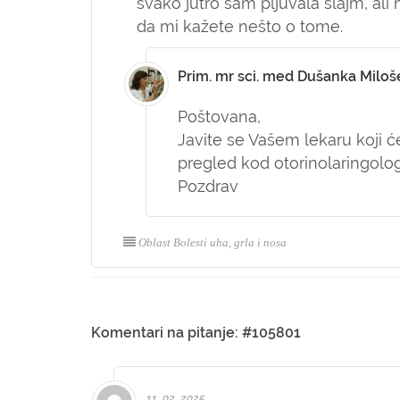
svako jutro sam pljuvala šlajm, ali 
da mi kažete nešto o tome.
Prim. mr sci. med Dušanka Miloš
Poštovana,
Javite se Vašem lekaru koji ć
pregled kod otorinolaringolog
Pozdrav
Oblast Bolesti uha, grla i nosa
Komentari na pitanje: #105801
11. 02. 2025.