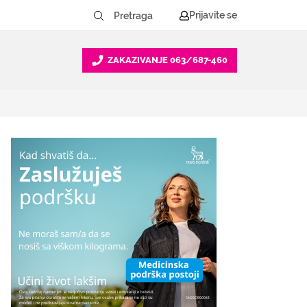
Prijavite se
ZAKAZIVANJE
063/687-460