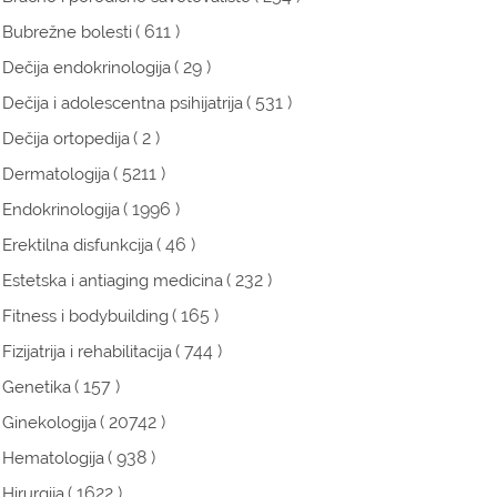
( 611 )
Bubrežne bolesti
( 29 )
Dečija endokrinologija
( 531 )
Dečija i adolescentna psihijatrija
( 2 )
Dečija ortopedija
( 5211 )
Dermatologija
( 1996 )
Endokrinologija
( 46 )
Erektilna disfunkcija
( 232 )
Estetska i antiaging medicina
( 165 )
Fitness i bodybuilding
( 744 )
Fizijatrija i rehabilitacija
( 157 )
Genetika
( 20742 )
Ginekologija
( 938 )
Hematologija
( 1622 )
Hirurgija