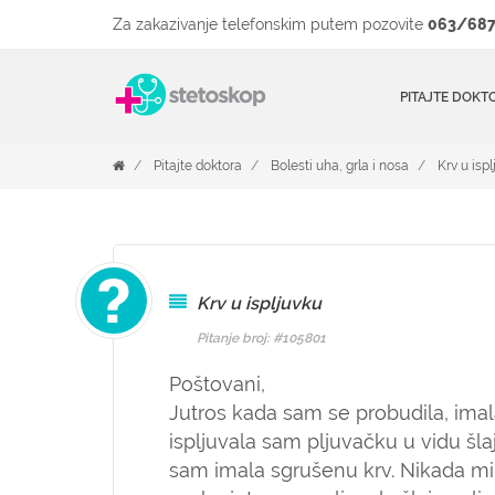
Za zakazivanje telefonskim putem pozovite
063/687
PITAJTE DOKT
Pitajte doktora
Bolesti uha, grla i nosa
Krv u isp
Krv u ispljuvku
Pitanje broj: #105801
Poštovani,
Jutros kada sam se probudila, imal
ispljuvala sam pljuvačku u vidu šlajm
sam imala sgrušenu krv. Nikada mi 