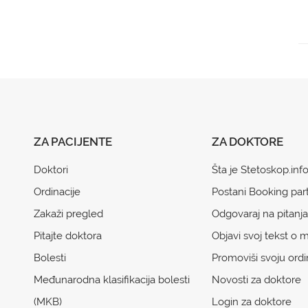
ZA PACIJENTE
ZA DOKTORE
Doktori
Šta je Stetoskop.inf
Ordinacije
Postani Booking par
Zakaži pregled
Odgovaraj na pitanja
Pitajte doktora
Objavi svoj tekst o m
Bolesti
Promoviši svoju ordi
Međunarodna klasifikacija bolesti
Novosti za doktore
(MKB)
Login za doktore