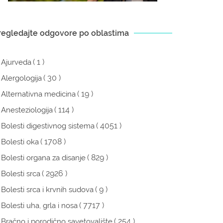
regledajte odgovore po oblastima
( 1 )
Ajurveda
( 30 )
Alergologija
( 19 )
Alternativna medicina
( 114 )
Anesteziologija
( 4051 )
Bolesti digestivnog sistema
( 1708 )
Bolesti oka
( 829 )
Bolesti organa za disanje
( 2926 )
Bolesti srca
( 9 )
Bolesti srca i krvnih sudova
( 7717 )
Bolesti uha, grla i nosa
( 254 )
Bračno i porodično savetovalište