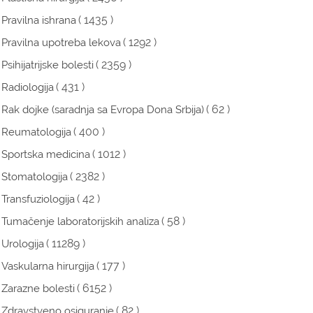
( 1435 )
Pravilna ishrana
( 1292 )
Pravilna upotreba lekova
( 2359 )
Psihijatrijske bolesti
( 431 )
Radiologija
( 62 )
Rak dojke (saradnja sa Evropa Dona Srbija)
( 400 )
Reumatologija
( 1012 )
Sportska medicina
( 2382 )
Stomatologija
( 42 )
Transfuziologija
( 58 )
Tumačenje laboratorijskih analiza
( 11289 )
Urologija
( 177 )
Vaskularna hirurgija
( 6152 )
Zarazne bolesti
( 82 )
Zdravstveno osiguranje