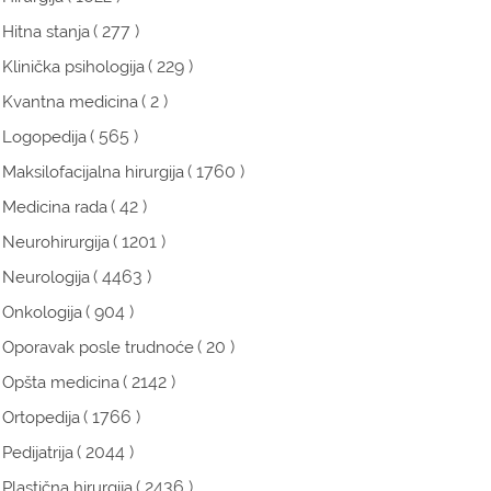
( 277 )
Hitna stanja
( 229 )
Klinička psihologija
( 2 )
Kvantna medicina
( 565 )
Logopedija
( 1760 )
Maksilofacijalna hirurgija
( 42 )
Medicina rada
( 1201 )
Neurohirurgija
( 4463 )
Neurologija
( 904 )
Onkologija
( 20 )
Oporavak posle trudnoće
( 2142 )
Opšta medicina
( 1766 )
Ortopedija
( 2044 )
Pedijatrija
( 2436 )
Plastična hirurgija