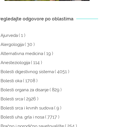
regledajte odgovore po oblastima
( 1 )
Ajurveda
( 30 )
Alergologija
( 19 )
Alternativna medicina
( 114 )
Anesteziologija
( 4051 )
Bolesti digestivnog sistema
( 1708 )
Bolesti oka
( 829 )
Bolesti organa za disanje
( 2926 )
Bolesti srca
( 9 )
Bolesti srca i krvnih sudova
( 7717 )
Bolesti uha, grla i nosa
( 254 )
Bračno i porodično savetovalište