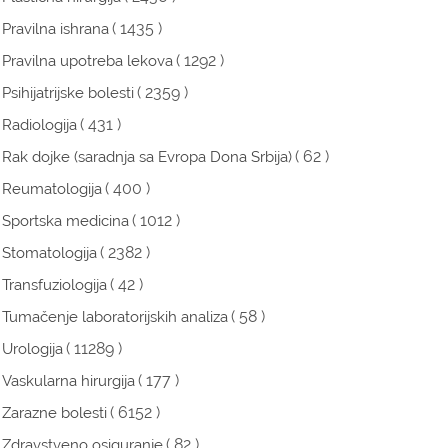
( 1435 )
Pravilna ishrana
( 1292 )
Pravilna upotreba lekova
( 2359 )
Psihijatrijske bolesti
( 431 )
Radiologija
( 62 )
Rak dojke (saradnja sa Evropa Dona Srbija)
( 400 )
Reumatologija
( 1012 )
Sportska medicina
( 2382 )
Stomatologija
( 42 )
Transfuziologija
( 58 )
Tumačenje laboratorijskih analiza
( 11289 )
Urologija
( 177 )
Vaskularna hirurgija
( 6152 )
Zarazne bolesti
( 82 )
Zdravstveno osiguranje