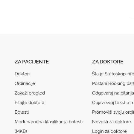
ZA PACIJENTE
ZA DOKTORE
Doktori
Šta je Stetoskop.inf
Ordinacije
Postani Booking par
Zakaži pregled
Odgovaraj na pitanja
Pitajte doktora
Objavi svoj tekst o m
Bolesti
Promoviši svoju ordi
Međunarodna klasifikacija bolesti
Novosti za doktore
(MKB)
Login za doktore