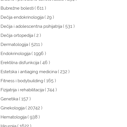
( 611 )
Bubrežne bolesti
( 29 )
Dečija endokrinologija
( 531 )
Dečija i adolescentna psihijatrija
( 2 )
Dečija ortopedija
( 5211 )
Dermatologija
( 1996 )
Endokrinologija
( 46 )
Erektilna disfunkcija
( 232 )
Estetska i antiaging medicina
( 165 )
Fitness i bodybuilding
( 744 )
Fizijatrija i rehabilitacija
( 157 )
Genetika
( 20742 )
Ginekologija
( 938 )
Hematologija
( 1622 )
Hirurgija