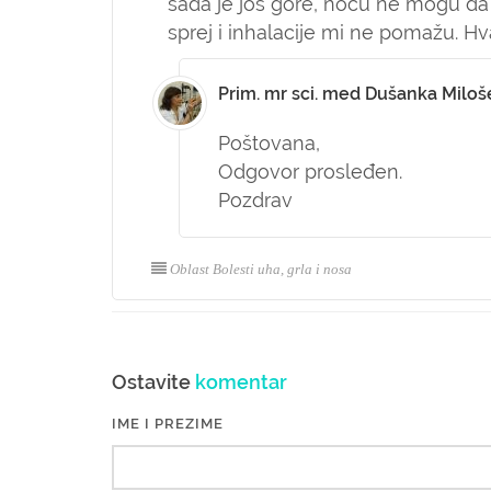
sada je još gore, noću ne mogu da 
sprej i inhalacije mi ne pomažu. H
Prim. mr sci. med Dušanka Miloš
Poštovana,
Odgovor prosleđen.
Pozdrav
Oblast Bolesti uha, grla i nosa
Ostavite
komentar
IME I PREZIME