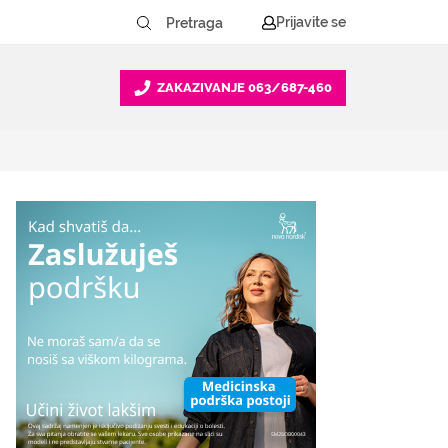
Prijavite se
ZAKAZIVANJE
063/687-460