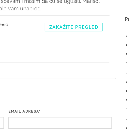
spavam i mislim da ću se ugušiti. Marisol
vala vam unapred.
P
ević
ZAKAŽITE PREGLED
EMAIL ADRESA*