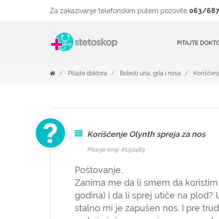
Za zakazivanje telefonskim putem pozovite
063/687
PITAJTE DOKT
Pitajte doktora
Bolesti uha, grla i nosa
Korišćenj
Korišćenje Olynth spreja za nos
Pitanje broj: #150483
Poštovanje,
Zanima me da li smem da koristim 
godina) i da li sprej utiče na plod?
stalno mi je zapušen nos. I pre tr