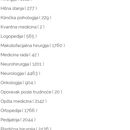
( 277 )
Hitna stanja
( 229 )
Klinička psihologija
( 2 )
Kvantna medicina
( 565 )
Logopedija
( 1760 )
Maksilofacijalna hirurgija
( 42 )
Medicina rada
( 1201 )
Neurohirurgija
( 4463 )
Neurologija
( 904 )
Onkologija
( 20 )
Oporavak posle trudnoće
( 2142 )
Opšta medicina
( 1766 )
Ortopedija
( 2044 )
Pedijatrija
( 2436 )
Plastična hirurgija