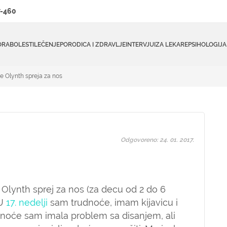
-460
ORA
BOLESTI
LEČENJE
PORODICA I ZDRAVLJE
INTERVJUI
ZA LEKARE
PSIHOLOGIJA
e Olynth spreja za nos
Odgovoreno: 24. 01. 2017.
Olynth sprej za nos (za decu od 2 do 6
 U
17. nedelji
sam trudnoće, imam kijavicu i
udnoće sam imala problem sa disanjem, ali