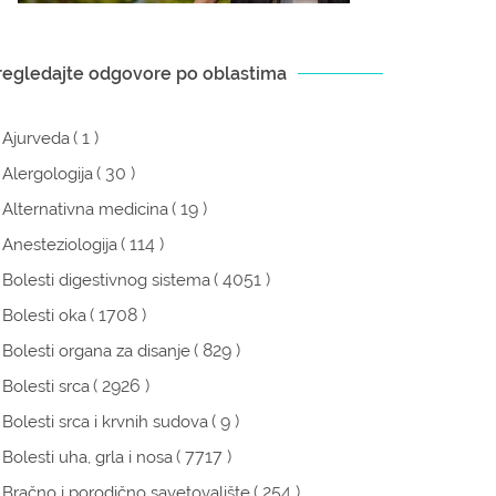
regledajte odgovore po oblastima
( 1 )
Ajurveda
( 30 )
Alergologija
( 19 )
Alternativna medicina
( 114 )
Anesteziologija
( 4051 )
Bolesti digestivnog sistema
( 1708 )
Bolesti oka
( 829 )
Bolesti organa za disanje
( 2926 )
Bolesti srca
( 9 )
Bolesti srca i krvnih sudova
( 7717 )
Bolesti uha, grla i nosa
( 254 )
Bračno i porodično savetovalište