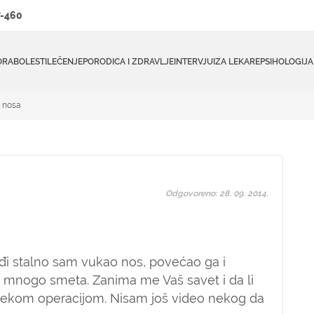
-460
ORA
BOLESTI
LEČENJE
PORODICA I ZDRAVLJE
INTERVJUI
ZA LEKARE
PSIHOLOGIJA
a nosa
Odgovoreno: 28. 09. 2014.
đi stalno sam vukao nos, povećao ga i
i mnogo smeta. Zanima me Vaš savet i da li
 nekom operacijom. Nisam još video nekog da