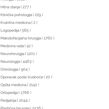
( 277 )
Hitna stanja
( 229 )
Klinička psihologija
( 2 )
Kvantna medicina
( 565 )
Logopedija
( 1760 )
Maksilofacijalna hirurgija
( 42 )
Medicina rada
( 1201 )
Neurohirurgija
( 4463 )
Neurologija
( 904 )
Onkologija
( 20 )
Oporavak posle trudnoće
( 2142 )
Opšta medicina
( 1766 )
Ortopedija
( 2044 )
Pedijatrija
( 2436 )
Plastična hirurgija