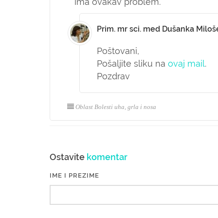
ima ovakav problem.
Prim. mr sci. med Dušanka Miloš
Poštovani,
Pošaljite sliku na
ovaj mail
.
Pozdrav
Oblast Bolesti uha, grla i nosa
Ostavite
komentar
IME I PREZIME