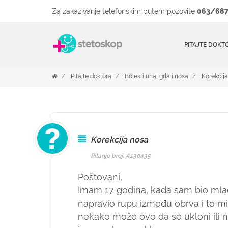
Za zakazivanje telefonskim putem pozovite
063/687
PITAJTE DOKT
Pitajte doktora
Bolesti uha, grla i nosa
Korekcij
Korekcija nosa
Pitanje broj: #130435
Poštovani,
Imam 17 godina, kada sam bio mla
napravio rupu između obrva i to m
nekako može ovo da se ukloni ili