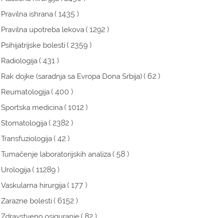
( 1435 )
Pravilna ishrana
( 1292 )
Pravilna upotreba lekova
( 2359 )
Psihijatrijske bolesti
( 431 )
Radiologija
( 62 )
Rak dojke (saradnja sa Evropa Dona Srbija)
( 400 )
Reumatologija
( 1012 )
Sportska medicina
( 2382 )
Stomatologija
( 42 )
Transfuziologija
( 58 )
Tumačenje laboratorijskih analiza
( 11289 )
Urologija
( 177 )
Vaskularna hirurgija
( 6152 )
Zarazne bolesti
( 82 )
Zdravstveno osiguranje