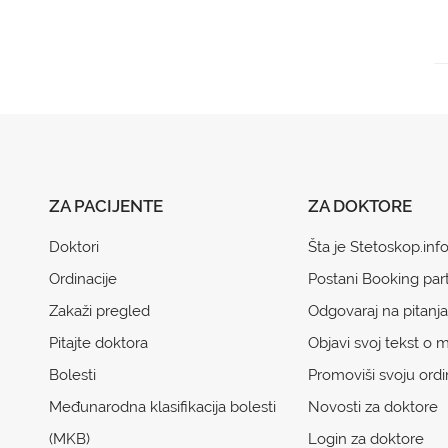
ZA PACIJENTE
ZA DOKTORE
Doktori
Šta je Stetoskop.inf
Ordinacije
Postani Booking par
Zakaži pregled
Odgovaraj na pitanja
Pitajte doktora
Objavi svoj tekst o m
Bolesti
Promoviši svoju ordi
Međunarodna klasifikacija bolesti
Novosti za doktore
(MKB)
Login za doktore