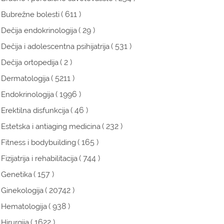
( 611 )
Bubrežne bolesti
( 29 )
Dečija endokrinologija
( 531 )
Dečija i adolescentna psihijatrija
( 2 )
Dečija ortopedija
( 5211 )
Dermatologija
( 1996 )
Endokrinologija
( 46 )
Erektilna disfunkcija
( 232 )
Estetska i antiaging medicina
( 165 )
Fitness i bodybuilding
( 744 )
Fizijatrija i rehabilitacija
( 157 )
Genetika
( 20742 )
Ginekologija
( 938 )
Hematologija
( 1622 )
Hirurgija