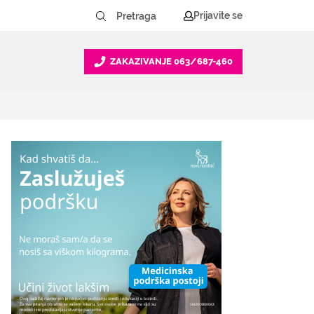
Prijavite se
ZAKAZIVANJE
063/687-460